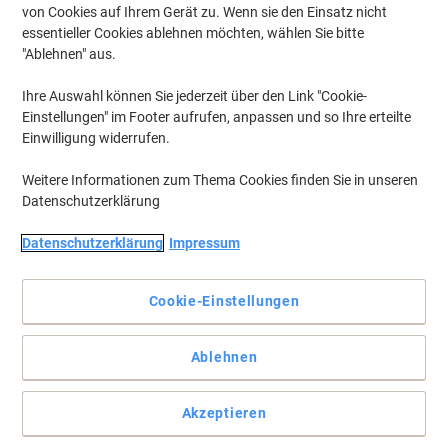
BETRA Geschirrspülbürste 32 x 17 x 9
von Cookies auf Ihrem Gerät zu. Wenn sie den Einsatz nicht
cm Farbig sortiert
essentieller Cookies ablehnen möchten, wählen Sie bitte
"Ablehnen" aus.
Mehr Kaufen,
Mehr Sparen
2,19 €
pro Stück
Ihre Auswahl können Sie jederzeit über den Link "Cookie-
Ab 2 Stück
2,61 € inkl. USt
Einstellungen" im Footer aufrufen, anpassen und so Ihre erteilte
Einwilligung widerrufen.
zzgl. Versand
Aktuell verfügbar
Vor 17:00 Uhr bestellt, am
nächsten Werktag geliefert
Weitere Informationen zum Thema Cookies finden Sie in unseren
Menge
Datenschutzerklärung
Datenschutzerklärung
Impressum
Diversey Geschirrspülbürste Weiß, Blau
Cookie-Einstellungen
Mehr Kaufen,
Mehr Sparen
4,29 €
pro Stück
Ab 2 Stück
Ablehnen
5,11 € inkl. USt
zzgl. Versand
Aktuell verfügbar
Vor 17:00 Uhr bestellt, am
Akzeptieren
nächsten Werktag geliefert
Menge