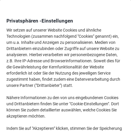
Skip
Skip
to
to
Content
Navigation
Privatsphären -Einstellungen
Wir setzen auf unserer Website Cookies und ähnliche
Technologien (zusammen nachfolgend "Cookies" genannt) ein,
Startseite
um u.a. Inhalte und Anzeigen zu personalisieren. Medien von
Reinigung & Hygiene
Reinigung & Hygiene
Reinigungsartikel
Drittanbietern einzubinden oder Zugriffe auf unsere Website zu
Geschirrspülbürste & Spülschüsseln
(8)
analysieren. Hierbei verarbeiten wir personenbezogene Daten,
z.B. Ihre IP-Adresse und Browserinformationen. Soweit dies für
die Gewährleistung der Kernfunktionalität der Website
Filtern nach
erforderlich ist oder Sie der Nutzung des jeweiligen Service
Sagen Sie 'auf Wiedersehen' zu hartnäckigen Essensresten und
zugestimmt haben, findet zudem eine Datenverarbeitung durch
Schmutz auf Ihrem Geschirr. Mit den Geschirrspülbürsten und
unsere Partner ("Drittanbieter") statt.
Spülschüsseln aus unserem Sortiment reinigen Sie Ihr Geschirr
einwandfrei und effektiv. Nutzen Sie beides in Kombination, um
Ihre Spüle zu schonen und Ihre Küche nach dem Abwasch in
Nähere Informationen zu den von uns eingebundenen Cookies
einem idealen Zustand zurückzulassen. Unsere Küchenhelfer von
und Drittanbietern finden Sie unter "Cookie-Einstellungen". Dort
Betra, Diversey und Essef sorgen für eine reibungslose Reinigung
können Sie zudem detaillierter auswählen, welche Cookies Sie
Ihres Geschirrs!
akzeptieren möchten.
Indem Sie auf "Akzeptieren" klicken, stimmen Sie der Speicherung