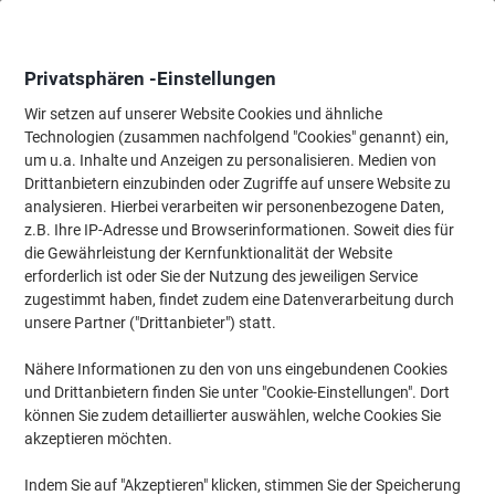
Skip
Skip
to
to
Content
Navigation
Privatsphären -Einstellungen
Wir setzen auf unserer Website Cookies und ähnliche
Technologien (zusammen nachfolgend "Cookies" genannt) ein,
Startseite
um u.a. Inhalte und Anzeigen zu personalisieren. Medien von
Büromöbel
Büromöbel
Stühle
Bürostühle
Drittanbietern einzubinden oder Zugriffe auf unsere Website zu
Viking Realspace Vienna Bürostuhl Wippmechanik
analysieren. Hierbei verarbeiten wir personenbezogene Daten,
Netzstoff Höhenverstellbare Armlehne
z.B. Ihre IP-Adresse und Browserinformationen. Soweit dies für
Höhenverstellbarer Sitz Schwarz 110 kg 675 x 670 x
die Gewährleistung der Kernfunktionalität der Website
1.035 mm
erforderlich ist oder Sie der Nutzung des jeweiligen Service
zugestimmt haben, findet zudem eine Datenverarbeitung durch
unsere Partner ("Drittanbieter") statt.
Marke:
Viking Realspace
Artikelnr.:
2094320
Nähere Informationen zu den von uns eingebundenen Cookies
und Drittanbietern finden Sie unter "Cookie-Einstellungen". Dort
können Sie zudem detaillierter auswählen, welche Cookies Sie
Eigen-
marke
akzeptieren möchten.
Indem Sie auf "Akzeptieren" klicken, stimmen Sie der Speicherung