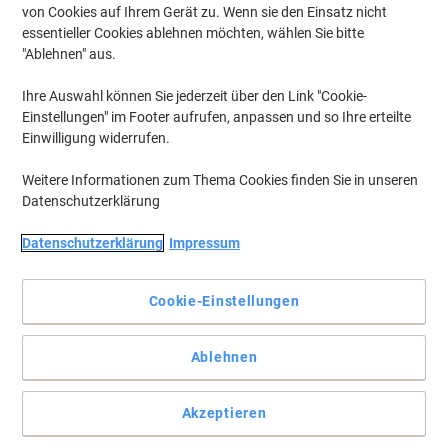
von Cookies auf Ihrem Gerät zu. Wenn sie den Einsatz nicht
essentieller Cookies ablehnen möchten, wählen Sie bitte
"Ablehnen" aus.
Ihre Auswahl können Sie jederzeit über den Link "Cookie-
Einstellungen" im Footer aufrufen, anpassen und so Ihre erteilte
Einwilligung widerrufen.
Weitere Informationen zum Thema Cookies finden Sie in unseren
Datenschutzerklärung
Datenschutzerklärung
Impressum
+
5
mehr
Cookie-Einstellungen
Mit dem idealen Bürostuhl langfristig den Rücken schonen
Ablehnen
Holen Sie sich den Komfort, den Sie brauchen und verdienen, mit
dem Vienna Bürostuhl von Viking, der an Ihre Bedürfnisse
Akzeptieren
angepasst werden kann.