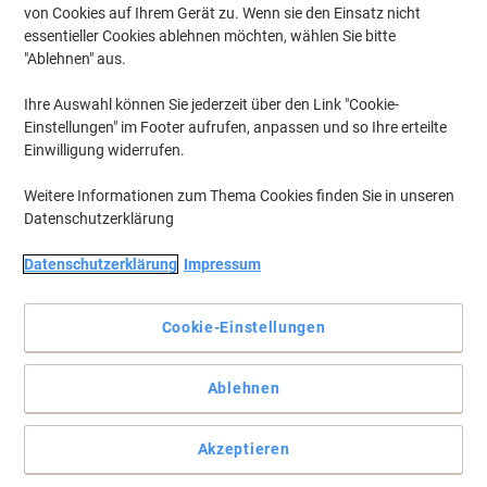
von Cookies auf Ihrem Gerät zu. Wenn sie den Einsatz nicht
essentieller Cookies ablehnen möchten, wählen Sie bitte
"Ablehnen" aus.
Ihre Auswahl können Sie jederzeit über den Link "Cookie-
Einstellungen" im Footer aufrufen, anpassen und so Ihre erteilte
Einwilligung widerrufen.
Weitere Informationen zum Thema Cookies finden Sie in unseren
Datenschutzerklärung
Datenschutzerklärung
Impressum
Clevere Aufbewahrungslösungen mit Really Useful Box
Cookie-Einstellungen
Mit diesem Really Useful Aufbewahrungsturm sparen Sie nicht nur
Platz und viel Zeit beim Suchen, sondern sorgen mit seinen
verschiedenen Pastellfarben auch für einen Hauch von Spaß.
Ablehnen
Vollständige Beschreibung lesen
Akzeptieren
Mehr Kaufen,
Mehr Sparen
zzgl. Versand
78,99 €
pro Stück
Ab 6 Stück