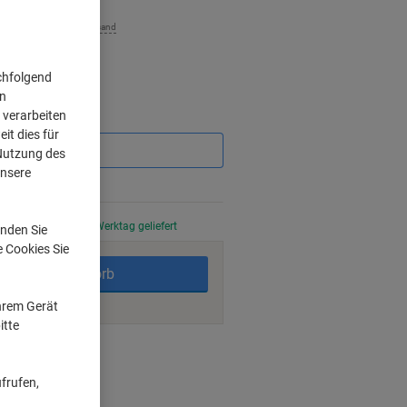
zzgl. Versand
chfolgend
on
 verarbeiten
Sie
sparen
it dies für
 Nutzung des
unsere
stellt, am nächsten Werktag geliefert
nden Sie
e Cookies Sie
In den Warenkorb
Ihrem Gerät
itte
ngsmöglichkeiten
frufen,