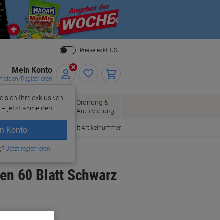
Close
Preise exkl. USt.
Mein Konto
elden/Registrieren
e sich Ihre exklusiven
ersand
Ordnung &
Bürobedarf
– jetzt anmelden.
Archivierung
Bestellen mit Artikelnummer
n Konto
g?
Jetzt registrieren
en 60 Blatt Schwarz