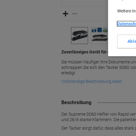
Weitere I
Datensch
Abl
Zuverlässiges Gerät für optimale Erge
Sie müssen häufiger Ihre Dokumente un
schnappen Sie sich den Tacker SO60 von
erledigt.
Vollständige Beschreibung lesen
Beschreibung
Der Supreme SO60 Hefter von Rapid verf
und 26/6 starke Klammern. Die patentier
Der Tacker sorgt dafür, dass alles sta