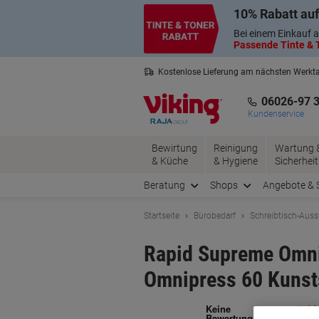
Skip
Skip
10% Rabatt auf
to
to
Content
Navigation
Bei einem Einkauf a
Passende Tinte & T
Kostenlose Lieferung am nächsten Werkt
3 Jahre Garantie auf alle Produkte
06026-97 
Kundenservice
Bewirtung
Reinigung
Wartung 
& Küche
& Hygiene
Sicherheit
Beratung
Shops
Angebote & 
Startseite
Bürobedarf
Schreibtisch-Auss
Rapid Supreme Omnip
Omnipress 60 Kunst
Ma