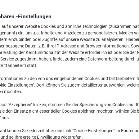
Mehr Kaufen,
Mehr Sparen
30,99 €
pro Stück
phären -Einstellungen
Ab 3 Stück
36,88 € inkl. USt
n auf unserer Website Cookies und ähnliche Technologien (zusammen na
genannt) ein, um u.a. Inhalte und Anzeigen zu personalisieren. Medien v
tern einzubinden oder Zugriffe auf unsere Website zu analysieren. Hierbei
Menge
exkl. USt
nenbezogene Daten, z.B. Ihre IP-Adresse und Browserinformationen. Sowe
Stück
1-2
32,99 €
leistung der Kernfunktionalität der Website erforderlich ist oder Sie der
n Service zugestimmt haben, findet zudem eine Datenverarbeitung durch 
Stück
3+
30,99 €
-6%
Drittanbieter") statt.
Aktuell verfügbar
Vor 17:00 Uhr be
formationen zu den von uns eingebundenen Cookies und Drittanbietern fi
kie-Einstellungen". Dort können Sie zudem detaillierter auswählen, welch
Menge
en möchten.
Zu einer Liste
auf "Akzeptieren" klicken, stimmen Sie der Speicherung von Cookies auf 
ie den Einsatz nicht essentieller Cookies ablehnen möchten, wählen Sie b
" aus.
Lieferinformationen
Zahlu
hl können Sie jederzeit über den Link "Cookie-Einstellungen" im Footer au
Haupteigenschaften
nd so Ihre erteilte Einwilligung widerrufen.