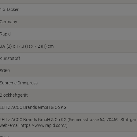
1 x Tacker
Germany
Rapid
3,9 (B) x 17,3 (T) x 7,2 (H) cm
Kunststoff
SO60
Supreme Omnipress
Blockheftgerät
LEITZ ACCO Brands GmbH & Co KG
LEITZ ACCO Brands GmbH & Co KG (Siemensstrasse 64, 70469, Stuttgart
web/email:https://www.rapid.com/)