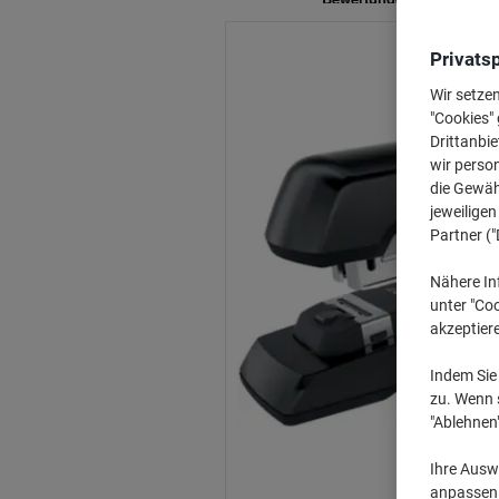
Privats
Wir setze
"Cookies" 
Drittanbie
wir perso
die Gewähr
jeweilige
Partner ("
Nähere In
unter "Coo
akzeptier
Indem Sie 
zu. Wenn s
"Ablehnen
Ihre Auswa
anpassen u