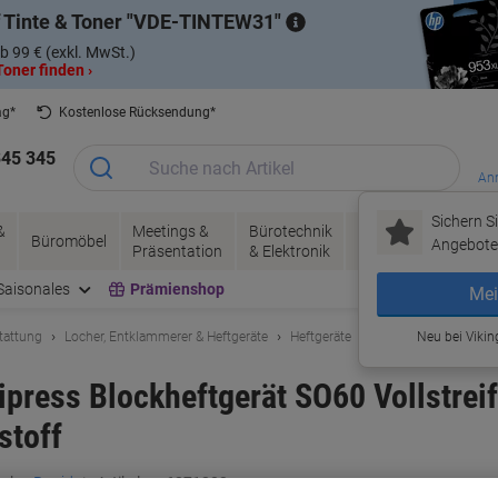
 Tinte & Toner
VDE-TINTEW31
b 99 € (exkl. MwSt.)
oner finden ›
ag*
Kostenlose Rücksendung*
345 345
Anm
Sichern Si
&
Meetings &
Bürotechnik
Tinte &
Papier, V
Büromöbel
Angebote 
Präsentation
& Elektronik
Toner
& Pakete
Saisonales
Prämienshop
Mei
tattung
Locher, Entklammerer & Heftgeräte
Heftgeräte
Neu bei Vikin
ress Blockheftgerät SO60 Vollstreif
stoff
rke:
Rapid
Artikelnr.:
6871203