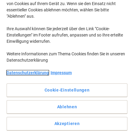
von Cookies auf Ihrem Gerät zu. Wenn sie den Einsatz nicht
essentieller Cookies ablehnen möchten, wählen Sie bitte
"Ablehnen" aus.
Ihre Auswahl können Sie jederzeit über den Link "Cookie-
Einstellungen" im Footer aufrufen, anpassen und so Ihre erteilte
Einwilligung widerrufen.
Weitere Informationen zum Thema Cookies finden Sie in unseren
Datenschutzerklärung
Datenschutzerklärung
Impressum
Cookie-Einstellungen
Mit Haftkleberverschluss und 90% recycelt
Ablehnen
Vollständige Beschreibung lesen
Akzeptieren
Mehr Kaufen,
Mehr Sparen
zzgl. Versand
43,99 €
pro Pack