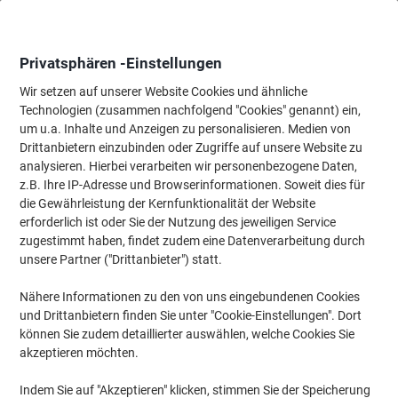
Skip
Skip
to
to
Content
Navigation
Privatsphären -Einstellungen
Wir setzen auf unserer Website Cookies und ähnliche
Technologien (zusammen nachfolgend "Cookies" genannt) ein,
Startseite
um u.a. Inhalte und Anzeigen zu personalisieren. Medien von
Papier, Versand & Pakete
Verpacken & Versenden
Briefumschl
Drittanbietern einzubinden oder Zugriffe auf unsere Website zu
RAJA Kartonversandtaschen Selbstklebend Mit
analysieren. Hierbei verarbeiten wir personenbezogene Daten,
Querbefüllung Braun 235 x 180 mm 100 Stück
z.B. Ihre IP-Adresse und Browserinformationen. Soweit dies für
die Gewährleistung der Kernfunktionalität der Website
erforderlich ist oder Sie der Nutzung des jeweiligen Service
Marke:
RAJA
Artikelnr.:
1201577
zugestimmt haben, findet zudem eine Datenverarbeitung durch
unsere Partner ("Drittanbieter") statt.
Nähere Informationen zu den von uns eingebundenen Cookies
Eigen-
marke
und Drittanbietern finden Sie unter "Cookie-Einstellungen". Dort
können Sie zudem detaillierter auswählen, welche Cookies Sie
Nachhaltig
akzeptieren möchten.
Indem Sie auf "Akzeptieren" klicken, stimmen Sie der Speicherung