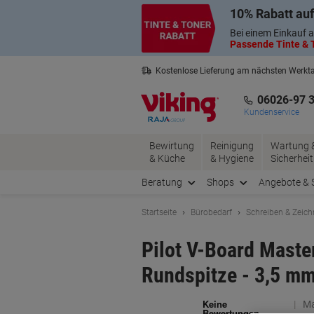
Skip
Skip
10% Rabatt auf
to
to
Content
Navigation
Bei einem Einkauf a
Passende Tinte & T
Kostenlose Lieferung am nächsten Werkt
3 Jahre Garantie auf alle Produkte
06026-97 
Kundenservice
Bewirtung
Reinigung
Wartung 
& Küche
& Hygiene
Sicherheit
Beratung
Shops
Angebote & 
Startseite
Bürobedarf
Schreiben & Zeic
Pilot V-Board Maste
Rundspitze - 3,5 m
Ma