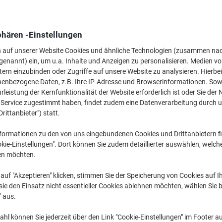
Mehr Kaufen,
Mehr Sparen
1,89 €
pro Stück
Ab 24 Stück
phären -Einstellungen
2,25 € inkl. USt
n auf unserer Website Cookies und ähnliche Technologien (zusammen na
genannt) ein, um u.a. Inhalte und Anzeigen zu personalisieren. Medien v
Menge
exkl. USt
tern einzubinden oder Zugriffe auf unsere Website zu analysieren. Hierbei
Stück
1-11
2,39 €
nenbezogene Daten, z.B. Ihre IP-Adresse und Browserinformationen. Sowe
leistung der Kernfunktionalität der Website erforderlich ist oder Sie der
Stück
12-23
2,19 €
-8%
n Service zugestimmt haben, findet zudem eine Datenverarbeitung durch 
Drittanbieter") statt.
Stück
24+
1,89 €
-20%
formationen zu den von uns eingebundenen Cookies und Drittanbietern fi
Aktuell verfügbar
Lieferung 2-3 We
kie-Einstellungen". Dort können Sie zudem detaillierter auswählen, welch
en möchten.
Menge
auf "Akzeptieren" klicken, stimmen Sie der Speicherung von Cookies auf 
Zu einer Liste
ie den Einsatz nicht essentieller Cookies ablehnen möchten, wählen Sie b
" aus.
Lieferinformationen
Zahlu
hl können Sie jederzeit über den Link "Cookie-Einstellungen" im Footer au