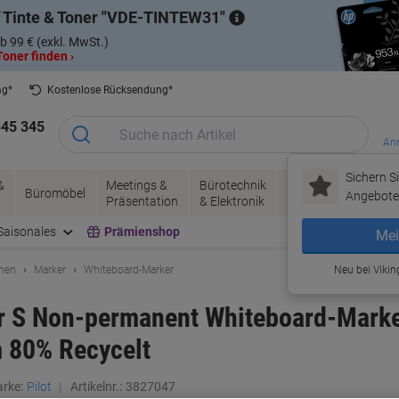
 Tinte & Toner
VDE-TINTEW31
b 99 € (exkl. MwSt.)
oner finden ›
ag*
Kostenlose Rücksendung*
345 345
Anm
Sichern Si
&
Meetings &
Bürotechnik
Tinte &
Papier, V
Büromöbel
Angebote 
Präsentation
& Elektronik
Toner
& Pakete
Saisonales
Prämienshop
Mei
hnen
Marker
Whiteboard-Marker
Neu bei Vikin
r S Non-permanent Whiteboard-Marker
m 80% Recycelt
rke:
Pilot
Artikelnr.:
3827047