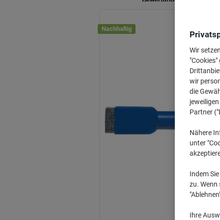
Nachhaltig
Privats
Wir setze
"Cookies" 
Drittanbie
wir perso
die Gewähr
jeweilige
Partner ("
Nähere In
unter "Coo
akzeptier
Indem Sie 
zu. Wenn s
"Ablehnen
Ihre Auswa