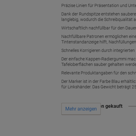
Präzise Linien für Präsentation und Unte
Dank der Rundspitze entstehen saubere, 
langlebig, wodurch die Schreibqualität 
Wirtschaftlich nachfüllbar für den Daue
Nachfüllbare Patronen ermöglichen eine
Tintenstandanzeige hilft, Nachfüllunge
Schnelles Korrigieren durch integriert
Der einfache Kappen-Radiergummi macht 
Tafeloberflächen sauber gehalten werd
Relevante Produktangaben für den schn
Der Marker ist in der Farbe Blau erhältlic
für Linkshänder. Das Gewicht beträgt 250 
Wird oft zusammen gekauft
Mehr anzeigen