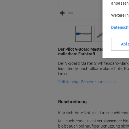
anpassen u
Weitere I
Datensch
Abl
Der Pilot V-Board Master S Whiteboard
radierbare Farbkraft
Der V-Board Master S Whiteboard-Marker
leuchtende, nachfüllbare blaue Tinte, Ru
Linien.
Vollständige Beschreibung lesen
Beschreibung
Klar sichtbare Notizen durch leuchtende
Mit leuchtender, nicht verblassender bl
bleibt auch bei häufiger Benutzung sich