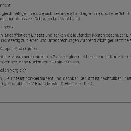
rricht
gleichmäßige Linien, die sich besonders für Diagramme und feine Schrift e
auch bei intensivem Gebrauch konstant bleibt.
reinsatz
n längerfristigen Einsatz und senken die laufenden Kosten gegenüber Ei
n rechtzeitig zu planen und Unterbrechungen während wichtiger Termine 
en Kappen-Radiergummi
das Ausradieren direkt am Platz möglich und beschleunigt Korrekturen im
en können, ohne Rückstände zu hinterlassen.
ellen Vergleich
h. Die Tinte ist non-permanent und löschbar. Der Stift ist nachfüllbar. Er i
g. Produktlinie: V-Board Master S. Hersteller: Pilot.