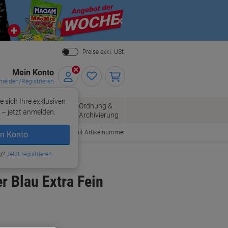
Close
Preise exkl. USt.
Mein Konto
elden/Registrieren
e sich Ihre exklusiven
ersand
Ordnung &
Bürobedarf
– jetzt anmelden.
Archivierung
Bestellen mit Artikelnummer
n Konto
g?
Jetzt registrieren
 Blau Extra Fein