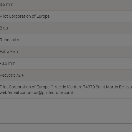
3.5 mm
Pilot Corporation of Europe
Blau
Rundspitze
Extra Fein
- 3,5 mm
Recycelt 72%
Pilot Corporation of Europe (1 rue de l'écriture 74370 Saint Martin Bellev
web/email:contactus@piloteurope.com)