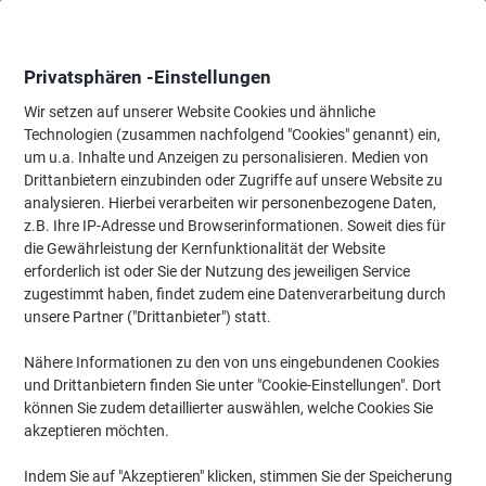
Skip
Skip
to
to
Content
Navigation
Privatsphären -Einstellungen
Wir setzen auf unserer Website Cookies und ähnliche
Technologien (zusammen nachfolgend "Cookies" genannt) ein,
Startseite
um u.a. Inhalte und Anzeigen zu personalisieren. Medien von
Bürobedarf
Schreiben & Zeichnen
Marker
Spezial-Marker
Drittanbietern einzubinden oder Zugriffe auf unsere Website zu
Pica 541/24 Steinmetzstift
analysieren. Hierbei verarbeiten wir personenbezogene Daten,
z.B. Ihre IP-Adresse und Browserinformationen. Soweit dies für
die Gewährleistung der Kernfunktionalität der Website
Marke:
Pica
Artikelnr.:
1287163
erforderlich ist oder Sie der Nutzung des jeweiligen Service
zugestimmt haben, findet zudem eine Datenverarbeitung durch
unsere Partner ("Drittanbieter") statt.
Neu
Nähere Informationen zu den von uns eingebundenen Cookies
und Drittanbietern finden Sie unter "Cookie-Einstellungen". Dort
können Sie zudem detaillierter auswählen, welche Cookies Sie
akzeptieren möchten.
Indem Sie auf "Akzeptieren" klicken, stimmen Sie der Speicherung