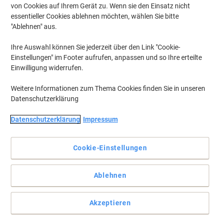
von Cookies auf Ihrem Gerät zu. Wenn sie den Einsatz nicht
essentieller Cookies ablehnen möchten, wählen Sie bitte
"Ablehnen" aus.
Ihre Auswahl können Sie jederzeit über den Link "Cookie-
Einstellungen" im Footer aufrufen, anpassen und so Ihre erteilte
Einwilligung widerrufen.
Weitere Informationen zum Thema Cookies finden Sie in unseren
Datenschutzerklärung
Datenschutzerklärung
Impressum
6er-Pack Patronen für Füllhalter.
Die beliebten Pelikan Tintenpatronen passen in alle Pelikan- und in
Cookie-Einstellungen
viele andere Standard-Füller.
Vollständige Beschreibung lesen
Ablehnen
Mehr Kaufen,
Mehr Sparen
zzgl. Versand
0,69 €
pro Pack
Ab 3 Pack
Akzeptieren
0,82 € inkl. USt