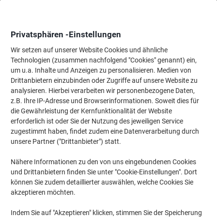
Skip
Skip
to
to
Content
Navigation
Privatsphären -Einstellungen
Wir setzen auf unserer Website Cookies und ähnliche
Technologien (zusammen nachfolgend "Cookies" genannt) ein,
Startseite
um u.a. Inhalte und Anzeigen zu personalisieren. Medien von
Bürobedarf
Schreiben & Zeichnen
Stifte, Minen & Korrektur
Drittanbietern einzubinden oder Zugriffe auf unsere Website zu
Pelikan Tintenpatronen 4001 Schwarz 6 Stück
analysieren. Hierbei verarbeiten wir personenbezogene Daten,
z.B. Ihre IP-Adresse und Browserinformationen. Soweit dies für
die Gewährleistung der Kernfunktionalität der Website
Marke:
Pelikan
Artikelnr.:
301-SZ
erforderlich ist oder Sie der Nutzung des jeweiligen Service
zugestimmt haben, findet zudem eine Datenverarbeitung durch
unsere Partner ("Drittanbieter") statt.
Nähere Informationen zu den von uns eingebundenen Cookies
und Drittanbietern finden Sie unter "Cookie-Einstellungen". Dort
können Sie zudem detaillierter auswählen, welche Cookies Sie
akzeptieren möchten.
Indem Sie auf "Akzeptieren" klicken, stimmen Sie der Speicherung