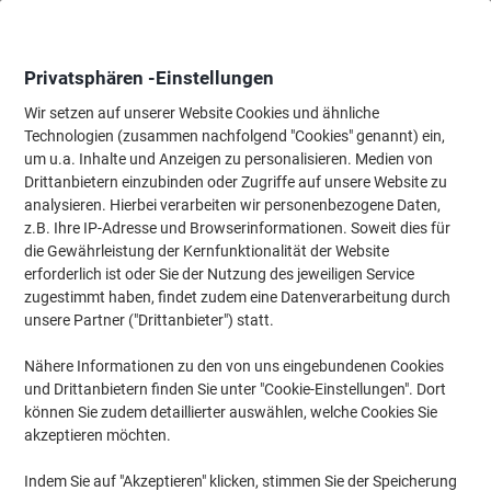
Skip
Skip
to
to
Content
Navigation
Privatsphären -Einstellungen
Wir setzen auf unserer Website Cookies und ähnliche
Technologien (zusammen nachfolgend "Cookies" genannt) ein,
Startseite
um u.a. Inhalte und Anzeigen zu personalisieren. Medien von
Bürobedarf
Schreibtisch-Ausstattung
Stempel
Stempelkis
Drittanbietern einzubinden oder Zugriffe auf unsere Website zu
Pelikan Stempelkissen Gr.2 Silber ungetränkt 11 x 0,7 x
analysieren. Hierbei verarbeiten wir personenbezogene Daten,
7 cm
z.B. Ihre IP-Adresse und Browserinformationen. Soweit dies für
die Gewährleistung der Kernfunktionalität der Website
erforderlich ist oder Sie der Nutzung des jeweiligen Service
Marke:
Pelikan
Artikelnr.:
GB-500560
zugestimmt haben, findet zudem eine Datenverarbeitung durch
unsere Partner ("Drittanbieter") statt.
Nähere Informationen zu den von uns eingebundenen Cookies
und Drittanbietern finden Sie unter "Cookie-Einstellungen". Dort
können Sie zudem detaillierter auswählen, welche Cookies Sie
akzeptieren möchten.
Indem Sie auf "Akzeptieren" klicken, stimmen Sie der Speicherung