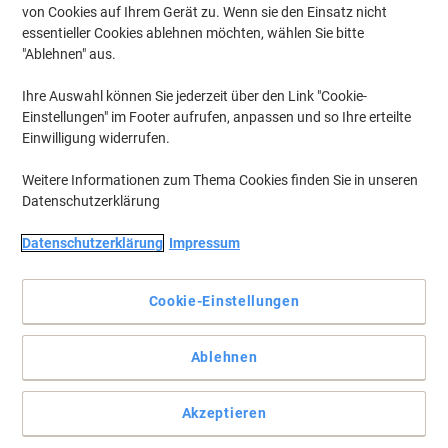
von Cookies auf Ihrem Gerät zu. Wenn sie den Einsatz nicht
essentieller Cookies ablehnen möchten, wählen Sie bitte
"Ablehnen" aus.
Ihre Auswahl können Sie jederzeit über den Link "Cookie-
Einstellungen" im Footer aufrufen, anpassen und so Ihre erteilte
Einwilligung widerrufen.
Weitere Informationen zum Thema Cookies finden Sie in unseren
Datenschutzerklärung
Datenschutzerklärung
Impressum
Kein austrocknen Ihrer Stempel
Cookie-Einstellungen
Mit Pelikan Stempelkissen trocknen Ihre Stempel niemals aus.
Geeignet für Gummi und Polymer Stempel.
Ablehnen
Vollständige Beschreibung lesen
Nur
zzgl. Versand
7,79 €
Akzeptieren
pro Stück
9,27 € inkl. USt