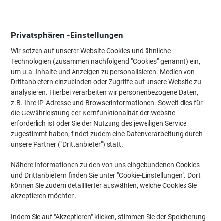
Skip
Skip
to
to
Content
Navigation
Privatsphären -Einstellungen
Wir setzen auf unserer Website Cookies und ähnliche
Technologien (zusammen nachfolgend "Cookies" genannt) ein,
Startseite
um u.a. Inhalte und Anzeigen zu personalisieren. Medien von
Wartung & Sicherheit
Maschinen & Werkzeug
Zubehör für An
Drittanbietern einzubinden oder Zugriffe auf unsere Website zu
Pavo Schlüsselschrank 50 Haken Fingerabdruck
analysieren. Hierbei verarbeiten wir personenbezogene Daten,
8006847 Dunkelgrau
z.B. Ihre IP-Adresse und Browserinformationen. Soweit dies für
die Gewährleistung der Kernfunktionalität der Website
erforderlich ist oder Sie der Nutzung des jeweiligen Service
Marke:
Pavo
Artikelnr.:
1292188
zugestimmt haben, findet zudem eine Datenverarbeitung durch
unsere Partner ("Drittanbieter") statt.
Nähere Informationen zu den von uns eingebundenen Cookies
und Drittanbietern finden Sie unter "Cookie-Einstellungen". Dort
können Sie zudem detaillierter auswählen, welche Cookies Sie
akzeptieren möchten.
Indem Sie auf "Akzeptieren" klicken, stimmen Sie der Speicherung