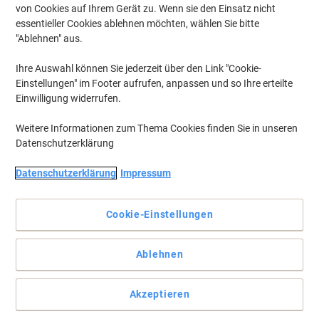
von Cookies auf Ihrem Gerät zu. Wenn sie den Einsatz nicht
essentieller Cookies ablehnen möchten, wählen Sie bitte
"Ablehnen" aus.
Ihre Auswahl können Sie jederzeit über den Link "Cookie-
Einstellungen" im Footer aufrufen, anpassen und so Ihre erteilte
Einwilligung widerrufen.
Weitere Informationen zum Thema Cookies finden Sie in unseren
Datenschutzerklärung
Datenschutzerklärung
Impressum
Cookie-Einstellungen
Bargeldschutz leicht gemacht mit Pavo Kassette
Ablehnen
Die kompakte Pavo Geldkassette 8011841 ist perfekt für den
Alltag – stabil, mit Schlüsselverschluss, klassisch in Schwarz.
Akzeptieren
Vollständige Beschreibung lesen