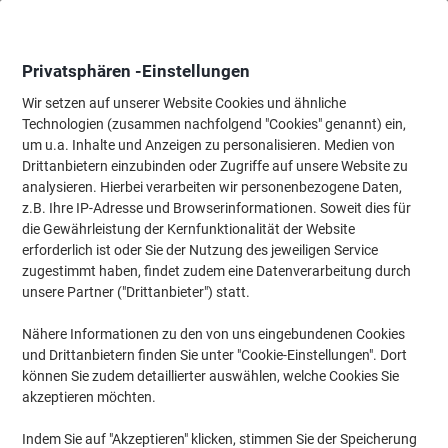
Skip
Skip
to
to
Content
Navigation
Privatsphären -Einstellungen
Wir setzen auf unserer Website Cookies und ähnliche
Technologien (zusammen nachfolgend "Cookies" genannt) ein,
Startseite
um u.a. Inhalte und Anzeigen zu personalisieren. Medien von
Bürotechnik & Technologie
Elektronik
Bargeldabwicklung
Drittanbietern einzubinden oder Zugriffe auf unsere Website zu
Pavo Geldkassette Schlüssel 250 x 180 x 90 mm
analysieren. Hierbei verarbeiten wir personenbezogene Daten,
Schwarz
z.B. Ihre IP-Adresse und Browserinformationen. Soweit dies für
die Gewährleistung der Kernfunktionalität der Website
erforderlich ist oder Sie der Nutzung des jeweiligen Service
Marke:
Pavo
Artikelnr.:
1292168
zugestimmt haben, findet zudem eine Datenverarbeitung durch
unsere Partner ("Drittanbieter") statt.
Nähere Informationen zu den von uns eingebundenen Cookies
und Drittanbietern finden Sie unter "Cookie-Einstellungen". Dort
können Sie zudem detaillierter auswählen, welche Cookies Sie
akzeptieren möchten.
Indem Sie auf "Akzeptieren" klicken, stimmen Sie der Speicherung