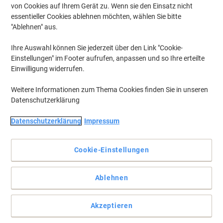
von Cookies auf Ihrem Gerät zu. Wenn sie den Einsatz nicht
essentieller Cookies ablehnen möchten, wählen Sie bitte
"Ablehnen" aus.
Ihre Auswahl können Sie jederzeit über den Link "Cookie-
Einstellungen" im Footer aufrufen, anpassen und so Ihre erteilte
Einwilligung widerrufen.
Weitere Informationen zum Thema Cookies finden Sie in unseren
Datenschutzerklärung
Datenschutzerklärung
Impressum
Unverzichtbarer Einweg Becher für heiße Getränke unterwegs
Cookie-Einstellungen
Der Hartpapierbecher von PAPSTAR ist der ideale Begleiter, wenn
Sie heiße Getränke dabei haben. Er bewahrt Ihre Hände vor Hitze
und erspart Ihnen den Abwasch.
Ablehnen
Vollständige Beschreibung lesen
Akzeptieren
Aktionspreis
zzgl. Versand
4,19 €
pro Pack