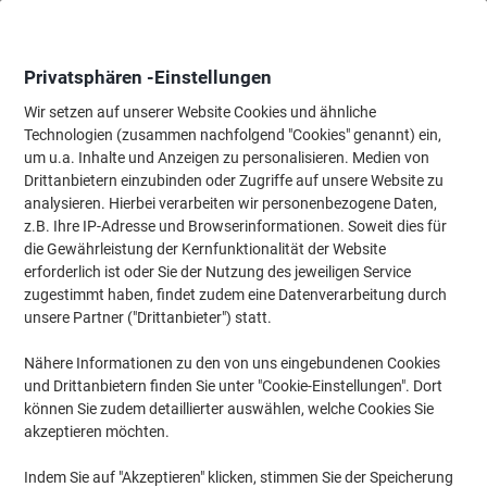
Skip
Skip
to
to
Content
Navigation
Privatsphären -Einstellungen
Wir setzen auf unserer Website Cookies und ähnliche
Technologien (zusammen nachfolgend "Cookies" genannt) ein,
Startseite
um u.a. Inhalte und Anzeigen zu personalisieren. Medien von
Bewirtung & Küche
Bewirtung & Küche
Tischgedeck
Einwe
Drittanbietern einzubinden oder Zugriffe auf unsere Website zu
PAPSTAR Starpak Einweg Becher Pappe 200 ml 80 mm
analysieren. Hierbei verarbeiten wir personenbezogene Daten,
Mehrfarbig 50 Stück
z.B. Ihre IP-Adresse und Browserinformationen. Soweit dies für
die Gewährleistung der Kernfunktionalität der Website
erforderlich ist oder Sie der Nutzung des jeweiligen Service
Marke:
PAPSTAR
Artikelnr.:
6864444
zugestimmt haben, findet zudem eine Datenverarbeitung durch
unsere Partner ("Drittanbieter") statt.
Nähere Informationen zu den von uns eingebundenen Cookies
TIEF-
PREIS
und Drittanbietern finden Sie unter "Cookie-Einstellungen". Dort
können Sie zudem detaillierter auswählen, welche Cookies Sie
-19%
akzeptieren möchten.
Indem Sie auf "Akzeptieren" klicken, stimmen Sie der Speicherung