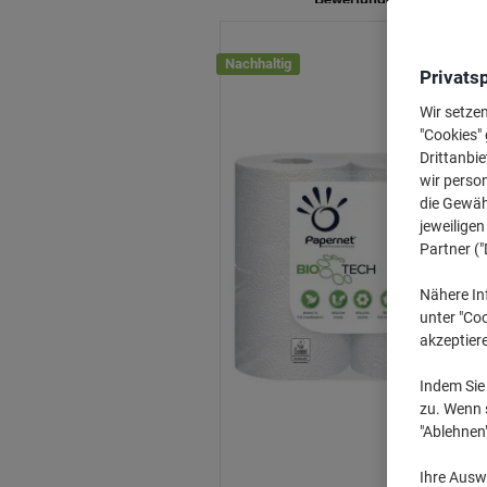
Nachhaltig
Privats
Wir setze
"Cookies" 
Drittanbie
wir perso
die Gewähr
jeweilige
Partner ("
Nähere In
unter "Coo
akzeptier
Indem Sie 
zu. Wenn s
"Ablehnen
Ihre Auswa