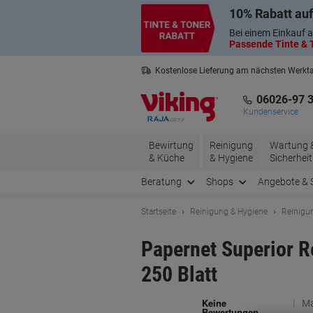
Skip
Skip
10% Rabatt auf
to
to
Content
Navigation
Bei einem Einkauf a
Passende Tinte & T
Kostenlose Lieferung am nächsten Werkt
3 Jahre Garantie auf alle Produkte
06026-97 
Kundenservice
Bewirtung
Reinigung
Wartung 
& Küche
& Hygiene
Sicherheit
Beratung
Shops
Angebote & 
Startseite
Reinigung & Hygiene
Reinigu
Papernet Superior R
250 Blatt
Ma