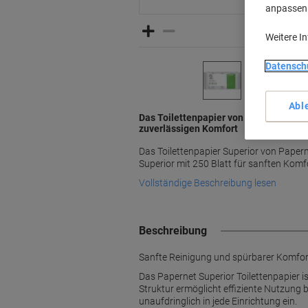
anpassen u
Weitere I
Datensch
Abl
Das Toilettenpapier von Papernet Sup
zuverlässigen Komfort
Das Toilettenpapier Superior von Paperne
Superior mit 250 Blatt für sanften Komf
Vollständige Beschreibung lesen
Beschreibung
Sanfte Reinigung und spürbarer Komfort
Das Papernet Superior Toilettenpapier i
Struktur ermöglicht effiziente Nutzung b
unaufdringlich in jede Einrichtung ein.