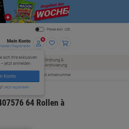
Close
Preise exkl. USt.
Mein Konto
elden/Registrieren
e sich Ihre exklusiven
ersand
Ordnung &
Bürobedarf
– jetzt anmelden.
Archivierung
Bestellen mit Artikelnummer
n Konto
g?
Jetzt registrieren
 407576 64 Rollen à