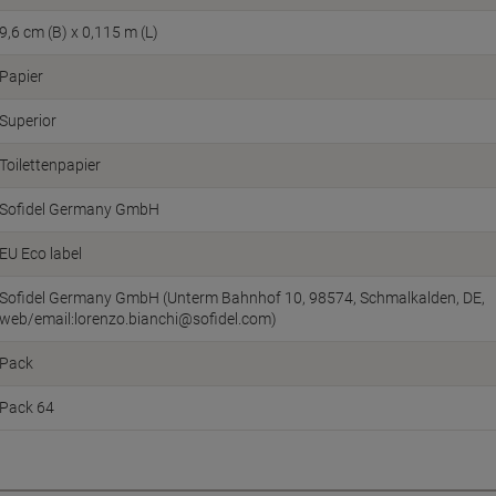
9,6 cm (B) x 0,115 m (L)
Papier
Superior
Toilettenpapier
Sofidel Germany GmbH
EU Eco label
Sofidel Germany GmbH (Unterm Bahnhof 10, 98574, Schmalkalden, DE,
web/email:lorenzo.bianchi@sofidel.com)
Pack
Pack 64