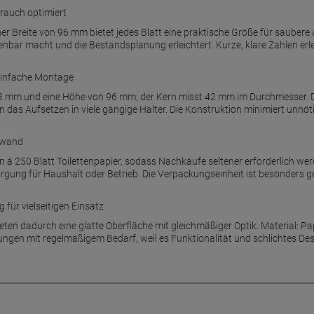
rauch optimiert
er Breite von 96 mm bietet jedes Blatt eine praktische Größe für saubere
bar macht und die Bestandsplanung erleichtert. Kurze, klare Zahlen erle
einfache Montage
03 mm und eine Höhe von 96 mm; der Kern misst 42 mm im Durchmesser.
 das Aufsetzen in viele gängige Halter. Die Konstruktion minimiert unnöt
fwand
n á 250 Blatt Toilettenpapier, sodass Nachkäufe seltener erforderlich wer
gung für Haushalt oder Betrieb. Die Verpackungseinheit ist besonders g
 für vielseitigen Einsatz
en dadurch eine glatte Oberfläche mit gleichmäßiger Optik. Material: Pap
ungen mit regelmäßigem Bedarf, weil es Funktionalität und schlichtes Des