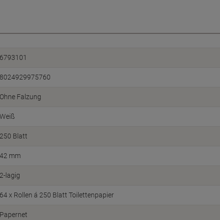
6793101
8024929975760
Ohne Falzung
Weiß
250 Blatt
42 mm
2-lagig
64 x Rollen á 250 Blatt Toilettenpapier
Papernet