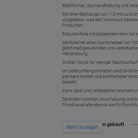
Blattformat, das Handhabung und Verb
Mit einer Blattlänge von 115 mm und ein
vorgesehen, was den Verbrauch berechen
Produkten.
Robuste Rolle mit passendem Kern für 
Die Rolle hat einen Durchmesser von 1
gleichmäßiges Abrollen und vereinfachen
Handhabung.
Großer Vorrat für weniger Nachkaufau
Im Lieferumfang enthalten sind 64 Rolle
planbare Kosten und komfortable Versor
besteht.
Klare Optik und verlässliche Verarbeitung
Die Rollen kommen ohne Falzung und biet
Privathaushalte ebenso wie für Einricht
Wird oft zusammen gekauft
Mehr anzeigen