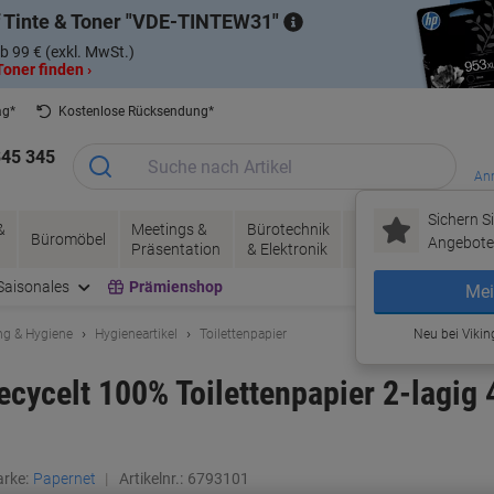
 Tinte & Toner
VDE-TINTEW31
b 99 € (exkl. MwSt.)
oner finden ›
ag*
Kostenlose Rücksendung*
345 345
Anm
Sichern Si
&
Meetings &
Bürotechnik
Tinte &
Papier, V
Büromöbel
Angebote 
Präsentation
& Elektronik
Toner
& Pakete
Saisonales
Prämienshop
Mei
ng & Hygiene
Hygieneartikel
Toilettenpapier
Neu bei Vikin
ecycelt 100% Toilettenpapier 2-lagig
rke:
Papernet
Artikelnr.:
6793101