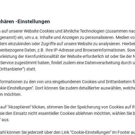
Wechseln und spa
phären -Einstellungen
Viking Toilettenpap
n auf unserer Website Cookies und ähnliche Technologien (zusammen na
16,09 €
genannt) ein, um u.a. Inhalte und Anzeigen zu personalisieren. Medien v
tern einzubinden oder Zugriffe auf unsere Website zu analysieren. Hierbei
nenbezogene Daten, z.B. Ihre IP-Adresse und Browserinformationen. Sowe
Mehr Kaufen,
Mehr Sparen
leistung der Kernfunktionalität der Website erforderlich ist oder Sie der
25,89 €
pro Pack
n Service zugestimmt haben, findet zudem eine Datenverarbeitung durch 
Ab 4 Pack
Drittanbieter") statt.
30,81 € inkl. USt
3,52 € / m exkl. USt
formationen zu den von uns eingebundenen Cookies und Drittanbietern fi
kie-Einstellungen". Dort können Sie zudem detaillierter auswählen, welch
Menge
exkl. USt
en möchten.
Pack
1
30,89 €
auf "Akzeptieren" klicken, stimmen Sie der Speicherung von Cookies auf 
Pack
2-3
28,39 €
-8%
ie den Einsatz nicht essentieller Cookies ablehnen möchten, wählen Sie b
" aus.
Pack
4+
25,89 €
-16
hl können Sie jederzeit über den Link "Cookie-Einstellungen" im Footer au