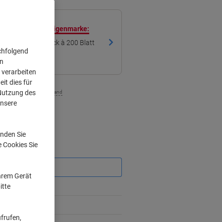
ren mit unserer Eigenmarke:
ier 2-lagig 48 Stück à 200 Blatt
chfolgend
on
 verarbeiten
it dies für
 Nutzung des
zzgl. Versand
unsere
nden Sie
e Cookies Sie
Sie
sparen
Ihrem Gerät
itte
%
frufen,