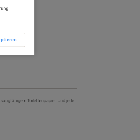
ärung
ptieren
 saugfähigem Toilettenpapier. Und jede