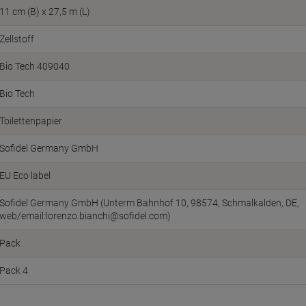
11 cm (B) x 27,5 m (L)
Zellstoff
Bio Tech 409040
Bio Tech
Toilettenpapier
Sofidel Germany GmbH
EU Eco label
Sofidel Germany GmbH (Unterm Bahnhof 10, 98574, Schmalkalden, DE,
web/email:lorenzo.bianchi@sofidel.com)
Pack
Pack 4