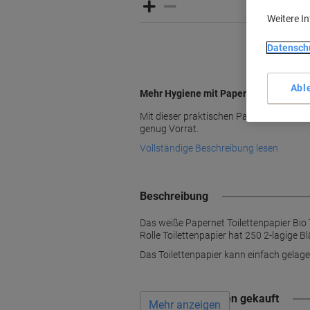
Weitere I
Datensch
Abl
Mehr Hygiene mit Papernet
Mit dieser praktischen Packung Paperne
genug Vorrat.
Vollständige Beschreibung lesen
Beschreibung
Das weiße Papernet Toilettenpapier Bio 
Rolle Toilettenpapier hat 250 2-lagige B
Das Toilettenpapier kann einfach gelage
Wird oft zusammen gekauft
Mehr anzeigen