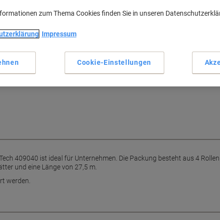
Haupteigenschaften
nformationen zum Thema Cookies finden Sie in unseren Datenschutzerkl
2-lagiges Toilettenpapier
250 Blätter pro Rolle
utzerklärung
Impressum
4 Rollen pro Packung
27,5 m Länge je Rolle
Mehr anzeigen
ehnen
Cookie-Einstellungen
Akze
t Toilettenpapier habe Sie immer
Tech 409040 ist ideal für Unternehmen. Die Packung besteht aus 4 Rollen
lätter und eine Länge von 27,5 m.
rt werden.