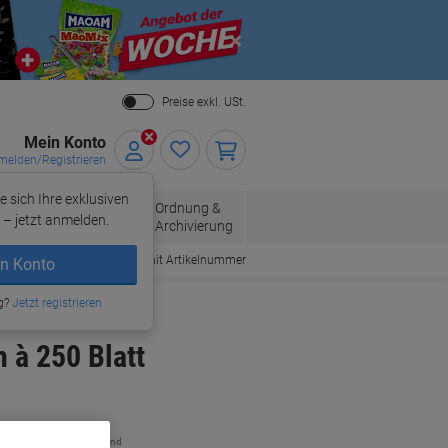
Close
Preise exkl. USt.
Mein Konto
elden/Registrieren
e sich Ihre exklusiven
ersand
Ordnung &
Bürobedarf
– jetzt anmelden.
Archivierung
Bestellen mit Artikelnummer
n Konto
g?
Jetzt registrieren
 à 250 Blatt
zzgl. Versand