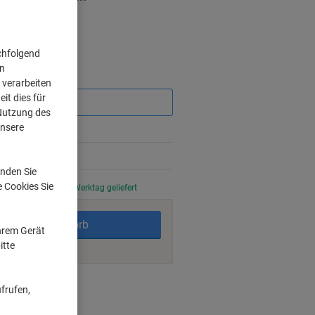
chfolgend
on
Sie
 verarbeiten
sparen
it dies für
 Nutzung des
unsere
nden Sie
e Cookies Sie
stellt, am nächsten Werktag geliefert
In den Warenkorb
Ihrem Gerät
itte
ngsmöglichkeiten
frufen,