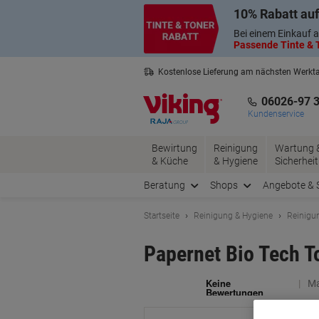
Skip
Skip
10% Rabatt auf
to
to
Content
Navigation
Bei einem Einkauf a
Passende Tinte & T
Kostenlose Lieferung am nächsten Werkt
3 Jahre Garantie auf alle Produkte
06026-97 
Kundenservice
Bewirtung
Reinigung
Wartung 
& Küche
& Hygiene
Sicherheit
Beratung
Shops
Angebote & 
Startseite
Reinigung & Hygiene
Reinigu
Papernet Bio Tech To
Ma