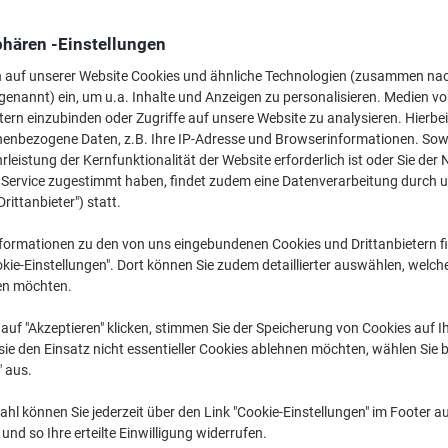
2,59 €
pro Pack
Ab 4 Pack
phären -Einstellungen
3,08 € inkl. USt
0,02 € / m exkl. USt
n auf unserer Website Cookies und ähnliche Technologien (zusammen na
genannt) ein, um u.a. Inhalte und Anzeigen zu personalisieren. Medien v
Menge
exkl. USt
tern einzubinden oder Zugriffe auf unsere Website zu analysieren. Hierbei
nenbezogene Daten, z.B. Ihre IP-Adresse und Browserinformationen. Sowe
Pack
1
3,09 €
leistung der Kernfunktionalität der Website erforderlich ist oder Sie der
n Service zugestimmt haben, findet zudem eine Datenverarbeitung durch 
Pack
2-3
2,89 €
-6%
Drittanbieter") statt.
Pack
4+
2,59 €
-16%
formationen zu den von uns eingebundenen Cookies und Drittanbietern fi
kie-Einstellungen". Dort können Sie zudem detaillierter auswählen, welch
Aktuell verfügbar
Vor 17:00 Uhr be
en möchten.
Menge
auf "Akzeptieren" klicken, stimmen Sie der Speicherung von Cookies auf 
ie den Einsatz nicht essentieller Cookies ablehnen möchten, wählen Sie b
Zu einer Liste
" aus.
Lieferinformationen
Zahlu
hl können Sie jederzeit über den Link "Cookie-Einstellungen" im Footer au
nd so Ihre erteilte Einwilligung widerrufen.