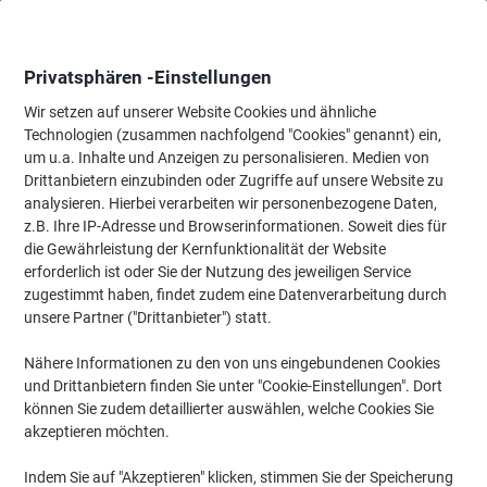
Skip
Skip
to
to
Content
Navigation
Privatsphären -Einstellungen
Wir setzen auf unserer Website Cookies und ähnliche
Technologien (zusammen nachfolgend "Cookies" genannt) ein,
Startseite
um u.a. Inhalte und Anzeigen zu personalisieren. Medien von
Büromöbel
Büromöbel
Regale & Schränke
Rolladenschrä
Drittanbietern einzubinden oder Zugriffe auf unsere Website zu
Paperflow Rollladenschrank PP (Polypropylen) 4
analysieren. Hierbei verarbeiten wir personenbezogene Daten,
Fachböden abschließbar 1.100 x 415 x 2.040 mm
z.B. Ihre IP-Adresse und Browserinformationen. Soweit dies für
die Gewährleistung der Kernfunktionalität der Website
erforderlich ist oder Sie der Nutzung des jeweiligen Service
Marke:
Paperflow
Artikelnr.:
1096322
zugestimmt haben, findet zudem eine Datenverarbeitung durch
unsere Partner ("Drittanbieter") statt.
Nähere Informationen zu den von uns eingebundenen Cookies
und Drittanbietern finden Sie unter "Cookie-Einstellungen". Dort
können Sie zudem detaillierter auswählen, welche Cookies Sie
akzeptieren möchten.
Indem Sie auf "Akzeptieren" klicken, stimmen Sie der Speicherung