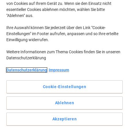
von Cookies auf Ihrem Gerät zu. Wenn sie den Einsatz nicht
essentieller Cookies ablehnen möchten, wählen Sie bitte
"Ablehnen" aus.
Smarte Aufbewahrungsmöglichkeiten mit Hilfe von EasyOffice
Ihre Auswahl können Sie jederzeit über den Link "Cookie-
Ganz gleich, ob Sie Ihre Notizblöcke, Bücher oder einfach einen
Einstellungen" im Footer aufrufen, anpassen und so Ihre erteilte
Vorrat an Teebeuteln in der Nähe aufbewahren möchten, dieser
Einwilligung widerrufen.
easyOffice Rollladenschrank ist die ideale Lösung.
Vollständige Beschreibung lesen
Weitere Informationen zum Thema Cookies finden Sie in unseren
Datenschutzerklärung
Mehr Kaufen,
Mehr Sparen
zzgl. Versand
619,00 €
pro Stück
Ab 2 Stück
Datenschutzerklärung
Impressum
736,61 € inkl. USt
Si
Menge
exkl. USt
Cookie-Einstellungen
sp
Stück
1
629,00 €
Ablehnen
Stück
2+
619,00 €
-1%
Akzeptieren
Aktuell verfügbar
Vor 17:00 Uhr bestellt, Lieferzeit innerhalb von 14-17
Werktagen