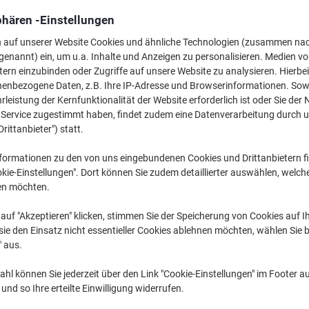
phären -Einstellungen
40
n auf unserer Website Cookies und ähnliche Technologien (zusammen na
genannt) ein, um u.a. Inhalte und Anzeigen zu personalisieren. Medien v
tern einzubinden oder Zugriffe auf unsere Website zu analysieren. Hierbei
nenbezogene Daten, z.B. Ihre IP-Adresse und Browserinformationen. Sowe
leistung der Kernfunktionalität der Website erforderlich ist oder Sie der
n Service zugestimmt haben, findet zudem eine Datenverarbeitung durch 
Drittanbieter") statt.
formationen zu den von uns eingebundenen Cookies und Drittanbietern fi
kie-Einstellungen". Dort können Sie zudem detaillierter auswählen, welch
Ve
en möchten.
auf "Akzeptieren" klicken, stimmen Sie der Speicherung von Cookies auf 
ie den Einsatz nicht essentieller Cookies ablehnen möchten, wählen Sie b
" aus.
hl können Sie jederzeit über den Link "Cookie-Einstellungen" im Footer au
nd so Ihre erteilte Einwilligung widerrufen.
RFLOW-Stühle passen sie gut in jeden Raum.