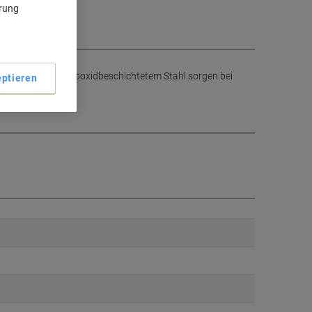
ärung
n. Die Beine aus epoxidbeschichtetem Stahl sorgen bei
ptieren