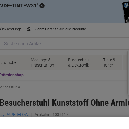
VDE-TINTEW31
)
 Rücksendung*
3 Jahre Garantie auf alle Produkte
Meetings &
Bürotechnik
Tinte &
üromöbel
Präsentation
& Elektronik
Toner
Prämienshop
ptionsstühle
esucherstuhl Kunststoff Ohne Arml
d by PAPERFLOW
Artikelnr.:
1035117
M