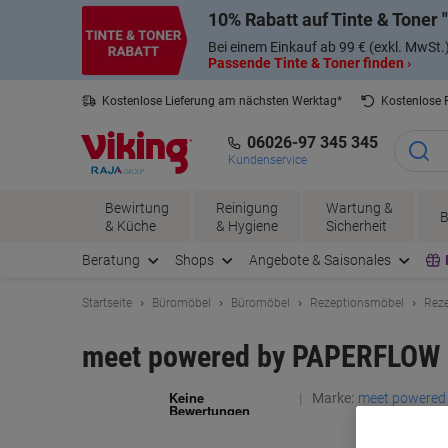
Skip
Skip
10% Rabatt auf Tinte & Toner
to
to
Content
Navigation
Bei einem Einkauf ab 99 € (exkl. MwSt.
Passende Tinte & Toner finden ›
Kostenlose Lieferung am nächsten Werktag*
Kostenlose
06026-97 345 345
Kundenservice
Bewirtung
Reinigung
Wartung &
B
& Küche
& Hygiene
Sicherheit
Beratung
Shops
Angebote & Saisonales
Startseite
Büromöbel
Büromöbel
Rezeptionsmöbel
Reze
meet powered by PAPERFLOW B
Marke:
meet powere