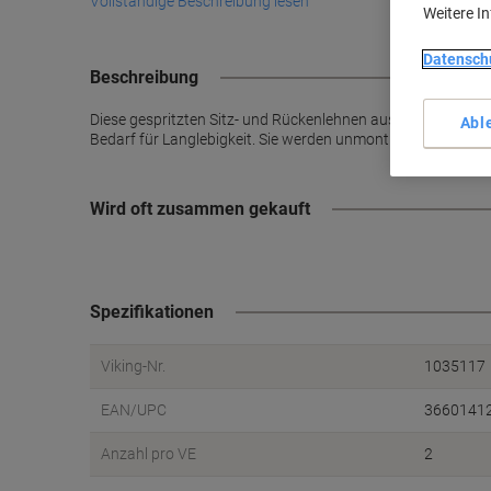
Vollständige Beschreibung lesen
Weitere I
Datensch
Beschreibung
Diese gespritzten Sitz- und Rückenlehnen aus Polypropylen 
Abl
Bedarf für Langlebigkeit. Sie werden unmontiert geliefert.
Wird oft zusammen gekauft
Spezifikationen
Viking-Nr.
1035117
EAN/UPC
3660141
Anzahl pro VE
2