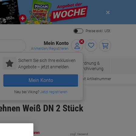
Close
Preise exkl. USt.
Mein Konto
Anmelden/Registrieren
Sichern Sie sich Ihre exklusiven
Papier, Versand
Ordnung &
Bürobedarf
Angebote – jetzt anmelden.
& Pakete
Archivierung
Bestellen mit Artikelnummer
Mein Konto
Neu bei Viking?
Jetzt registrieren
ehnen Weiß DN 2 Stück
ehr Kaufen,
Mehr Sparen
zzgl. Versand