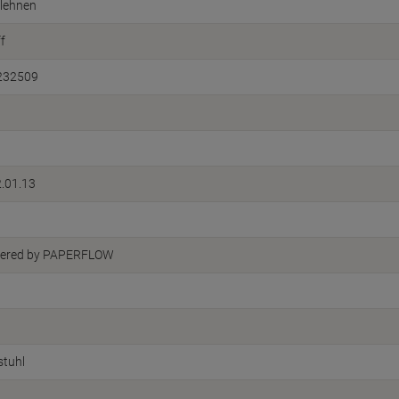
lehnen
f
232509
.01.13
ered by PAPERFLOW
stuhl