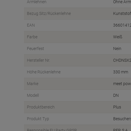
Armlehnen
Ohne Arm
Bezug Sitz/Rückenlehne
Kunststof
EAN
3660141
Farbe
Weiß
Feuerfest
Nein
Hersteller Nr.
CHDNSX2
Höhe Rückenlehne
330 mm
Marke
meet pow
Modell
DN
Produktbereich
Plus
Produkt Typ
Besucher
Responsible EU Party GPSR
PFP, S.A.