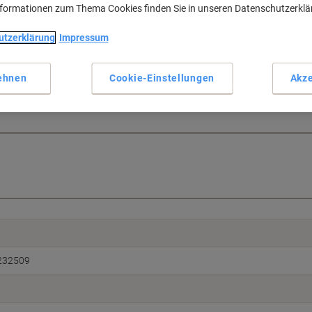
nformationen zum Thema Cookies finden Sie in unseren Datenschutzerkl
utzerklärung
Impressum
können leicht abgewischt werden, so dass Flecken kein Problem darstelle
ehnen
Cookie-Einstellungen
Akze
232509