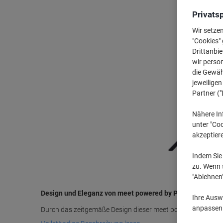
Privats
Wir setze
"Cookies" 
Drittanbie
wir perso
die Gewähr
jeweilige
Partner ("
Nähere In
unter "Coo
akzeptier
Indem Sie 
zu. Wenn s
"Ablehnen
Design und Eleganz von meet powered by PAPERFLOW
Ihre Auswa
anpassen u
Durch das zeitgemäße Design dieser meet powered by PAPE