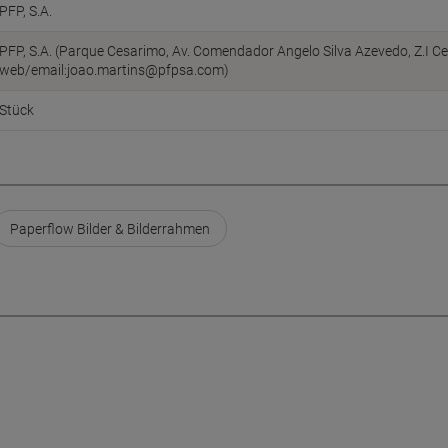
PFP, S.A.
PFP, S.A. (Parque Cesarimo, Av. Comendador Angelo Silva Azevedo, Z.I Ce
web/email:joao.martins@pfpsa.com)
Stück
Paperflow Bilder & Bilderrahmen