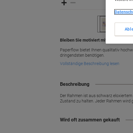
Datensch
Abl
Bleiben Sie motiviert mit Paperflow
Paperflow bietet Ihnen qualitativ hochw
dringendsten benötigen.
Vollständige Beschreibung lesen
Beschreibung
Der Rahmen ist aus schwarz eloxiertem L
Zustand zu halten. Jeder Rahmen wird ge
Wird oft zusammen gekauft