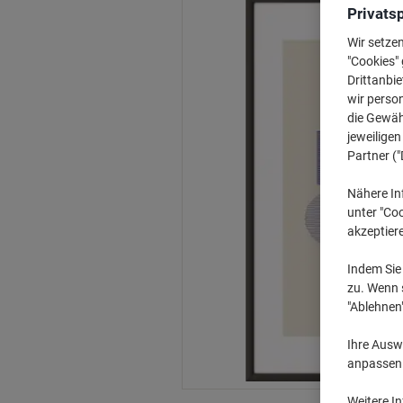
Privats
Wir setze
"Cookies" 
Drittanbie
wir perso
die Gewähr
jeweilige
Partner ("
Nähere In
unter "Coo
akzeptier
Indem Sie 
zu. Wenn s
"Ablehnen
Ihre Auswa
anpassen u
Weitere I