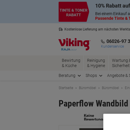
Skip
Skip
10% Rabatt auf
to
to
Content
Navigation
Bei einem Einkauf a
Passende Tinte & T
Kostenlose Lieferung am nächsten Werkt
3 Jahre Garantie auf alle Produkte
06026-97 
Kundenservice
Bewirtung
Reinigung
Wartung 
& Küche
& Hygiene
Sicherheit
Beratung
Shops
Angebote & 
Startseite
Büromöbel
Büromöbel
Ein
Paperflow Wandbild 
Ma