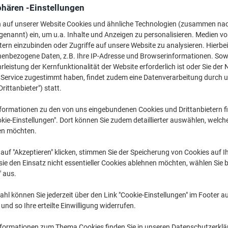
144,99 €
pro Stück
phären -Einstellungen
Ab 2 Stück
172,54 € inkl. USt
n auf unserer Website Cookies und ähnliche Technologien (zusammen na
genannt) ein, um u.a. Inhalte und Anzeigen zu personalisieren. Medien v
tern einzubinden oder Zugriffe auf unsere Website zu analysieren. Hierbei
Menge
exkl. USt
nenbezogene Daten, z.B. Ihre IP-Adresse und Browserinformationen. Sowe
Stück
1
149,99 €
leistung der Kernfunktionalität der Website erforderlich ist oder Sie der
n Service zugestimmt haben, findet zudem eine Datenverarbeitung durch 
Stück
2+
144,99 €
-3
Drittanbieter") statt.
Aktuell verfügbar
Lieferung 15-18 
formationen zu den von uns eingebundenen Cookies und Drittanbietern fi
kie-Einstellungen". Dort können Sie zudem detaillierter auswählen, welch
Versand durch Lieferanten
en möchten.
Menge
auf "Akzeptieren" klicken, stimmen Sie der Speicherung von Cookies auf 
ie den Einsatz nicht essentieller Cookies ablehnen möchten, wählen Sie b
" aus.
Zu einer Liste
hl können Sie jederzeit über den Link "Cookie-Einstellungen" im Footer au
Lieferinformationen
Zahlu
nd so Ihre erteilte Einwilligung widerrufen.
nformationen zum Thema Cookies finden Sie in unseren Datenschutzerkl