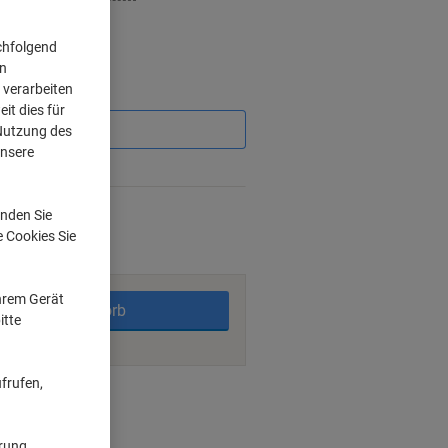
chfolgend
on
 verarbeiten
Sie
sparen
it dies für
 Nutzung des
unsere
%
Werktage
nden Sie
e Cookies Sie
Ihrem Gerät
In den Warenkorb
itte
frufen,
ngsmöglichkeiten
ärung