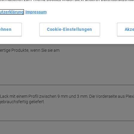
utzerklärung
Impressum
ehnen
Cookie-Einstellungen
Akze
ertige Produkte, wenn Sie sie am
ack mit einem Profil zwischen 9 mm und 3 mm. Die Vorderseite aus Plexigl
brauchsfertig geliefert.