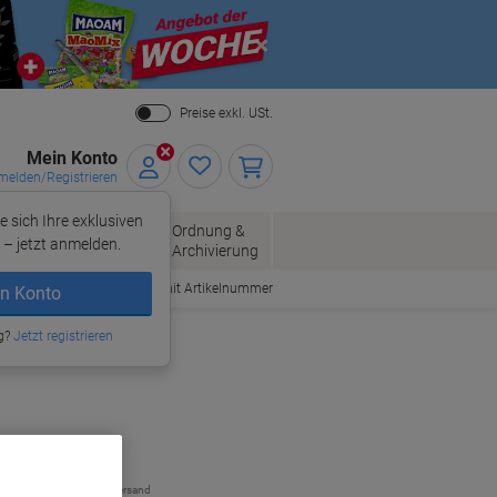
Close
Preise exkl. USt.
Mein Konto
elden/Registrieren
e sich Ihre exklusiven
ersand
Ordnung &
Bürobedarf
– jetzt anmelden.
Archivierung
Bestellen mit Artikelnummer
n Konto
g?
Jetzt registrieren
zzgl. Versand