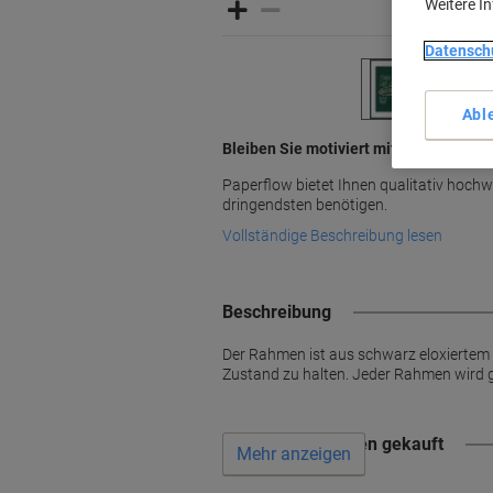
Weitere I
Datensch
Abl
Bleiben Sie motiviert mit Paperflow
Paperflow bietet Ihnen qualitativ hochw
dringendsten benötigen.
Vollständige Beschreibung lesen
Beschreibung
Der Rahmen ist aus schwarz eloxiertem L
Zustand zu halten. Jeder Rahmen wird ge
Wird oft zusammen gekauft
Mehr anzeigen