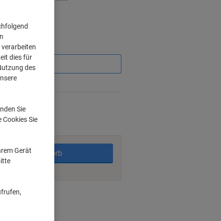
chfolgend
on
Sie
 verarbeiten
sparen
it dies für
 Nutzung des
unsere
%
Werktage
nden Sie
e Cookies Sie
Ihrem Gerät
In den Warenkorb
itte
frufen,
ngsmöglichkeiten