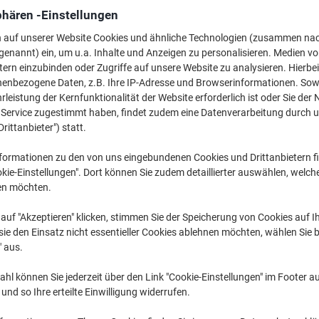
134,99 €
pro Stück
phären -Einstellungen
Ab 2 Stück
160,64 € inkl. USt
n auf unserer Website Cookies und ähnliche Technologien (zusammen na
genannt) ein, um u.a. Inhalte und Anzeigen zu personalisieren. Medien v
tern einzubinden oder Zugriffe auf unsere Website zu analysieren. Hierbei
Menge
exkl. USt
nenbezogene Daten, z.B. Ihre IP-Adresse und Browserinformationen. Sowe
Stück
1
139,99 €
leistung der Kernfunktionalität der Website erforderlich ist oder Sie der
n Service zugestimmt haben, findet zudem eine Datenverarbeitung durch 
Stück
2+
134,99 €
-3
Drittanbieter") statt.
Aktuell verfügbar
Lieferung 15-18 
formationen zu den von uns eingebundenen Cookies und Drittanbietern fi
kie-Einstellungen". Dort können Sie zudem detaillierter auswählen, welch
Versand durch Lieferanten
en möchten.
Menge
auf "Akzeptieren" klicken, stimmen Sie der Speicherung von Cookies auf 
ie den Einsatz nicht essentieller Cookies ablehnen möchten, wählen Sie b
Zu einer Liste
" aus.
hl können Sie jederzeit über den Link "Cookie-Einstellungen" im Footer au
Lieferinformationen
Zahlu
nd so Ihre erteilte Einwilligung widerrufen.