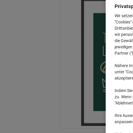
Privats
Wir setze
"Cookies" 
Drittanbie
wir perso
die Gewähr
jeweilige
Partner ("
Nähere In
unter "Coo
akzeptier
Indem Sie 
zu. Wenn s
"Ablehnen
Ihre Auswa
anpassen u