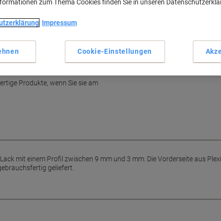
nformationen zum Thema Cookies finden Sie in unseren Datenschutzerkl
utzerklärung
Impressum
ehnen
Cookie-Einstellungen
Akze
ertige Produkte, wenn Sie sie am
ack mit einem Profil zwischen 9 mm und 3 mm. Die Vorderseite aus Plexigl
brauchsfertig geliefert.