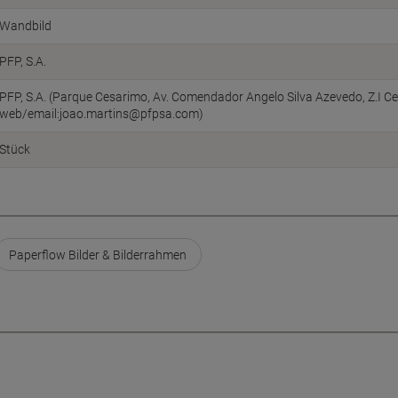
Wandbild
PFP, S.A.
PFP, S.A. (Parque Cesarimo, Av. Comendador Angelo Silva Azevedo, Z.I Ce
web/email:joao.martins@pfpsa.com)
Stück
Paperflow Bilder & Bilderrahmen