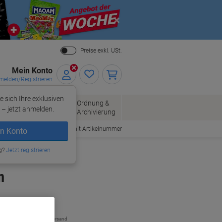
Close
Preise exkl. USt.
Mein Konto
elden/Registrieren
e sich Ihre exklusiven
ersand
Ordnung &
Bürobedarf
– jetzt anmelden.
Archivierung
Bestellen mit Artikelnummer
n Konto
g?
Jetzt registrieren
m
zzgl. Versand