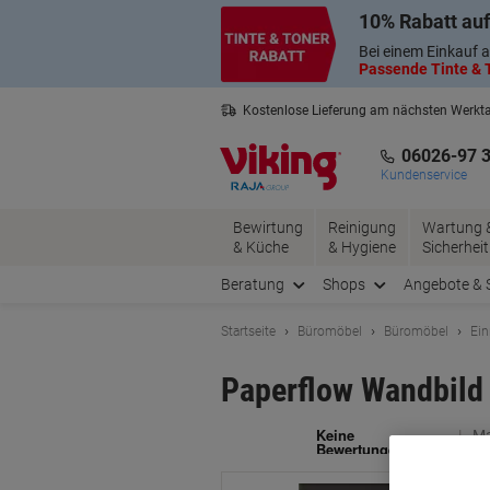
Skip
Skip
10% Rabatt auf
to
to
Content
Navigation
Bei einem Einkauf a
Passende Tinte & T
Kostenlose Lieferung am nächsten Werkt
3 Jahre Garantie auf alle Produkte
06026-97 
Kundenservice
Bewirtung
Reinigung
Wartung 
& Küche
& Hygiene
Sicherheit
Beratung
Shops
Angebote & 
Startseite
Büromöbel
Büromöbel
Ein
Paperflow Wandbild 
Ma