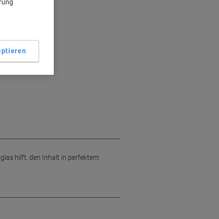
ärung
ptieren
as hilft, den Inhalt in perfektem