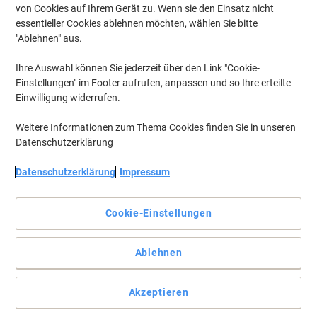
von Cookies auf Ihrem Gerät zu. Wenn sie den Einsatz nicht
essentieller Cookies ablehnen möchten, wählen Sie bitte
"Ablehnen" aus.
Ihre Auswahl können Sie jederzeit über den Link "Cookie-
Einstellungen" im Footer aufrufen, anpassen und so Ihre erteilte
Einwilligung widerrufen.
Weitere Informationen zum Thema Cookies finden Sie in unseren
Datenschutzerklärung
Datenschutzerklärung
Impressum
Zuverlässige Erkennung durch Magnet/Reed-
KontaktsensorTechnologie
Cookie-Einstellungen
Statten Sie Ihre Einrichtung mit diesem verdeckten
Fensterkontakten von Olympia aus und sorgen Sie für mehr
Sicherheit in Ihrem Büro und zu Hause.
Ablehnen
Vollständige Beschreibung lesen
Mehr Kaufen,
Mehr Sparen
Akzeptieren
zzgl. Versand
39,49 €
pro Stück
Ab 3