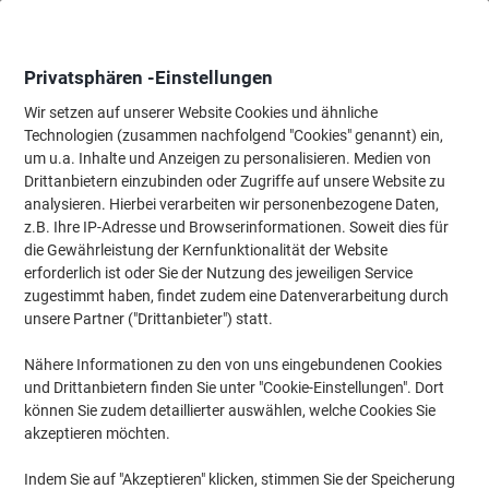
Skip
Skip
to
to
Content
Navigation
Privatsphären -Einstellungen
Wir setzen auf unserer Website Cookies und ähnliche
Technologien (zusammen nachfolgend "Cookies" genannt) ein,
Startseite
um u.a. Inhalte und Anzeigen zu personalisieren. Medien von
Bürotechnik & Technologie
Elektronik
Sicherheitstechnik
Drittanbietern einzubinden oder Zugriffe auf unsere Website zu
Olympia Verdeckter Fensterkontakt 6104
analysieren. Hierbei verarbeiten wir personenbezogene Daten,
z.B. Ihre IP-Adresse und Browserinformationen. Soweit dies für
die Gewährleistung der Kernfunktionalität der Website
Marke:
Olympia
Artikelnr.:
1034974
erforderlich ist oder Sie der Nutzung des jeweiligen Service
zugestimmt haben, findet zudem eine Datenverarbeitung durch
unsere Partner ("Drittanbieter") statt.
Nähere Informationen zu den von uns eingebundenen Cookies
und Drittanbietern finden Sie unter "Cookie-Einstellungen". Dort
können Sie zudem detaillierter auswählen, welche Cookies Sie
akzeptieren möchten.
Indem Sie auf "Akzeptieren" klicken, stimmen Sie der Speicherung