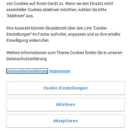
von Cookies auf Ihrem Gerät zu. Wenn sie den Einsatz nicht
essentieller Cookies ablehnen möchten, wählen Sie bitte
"Ablehnen" aus.
Ihre Auswahl können Sie jederzeit über den Link "Cookie-
Einstellungen" im Footer aufrufen, anpassen und so Ihre erteilte
Einwilligung widerrufen.
Weitere Informationen zum Thema Cookies finden Sie in unseren
Datenschutzerklärung
Datenschutzerklärung
Impressum
Für OKI Laserdrucker, Multifunktionsgeräte, Faxgeräte und
Nadeldrucker
Cookie-Einstellungen
Mit diesen Lasertonerkartuschen und Farbbändern zeigt Ihr OKI
Laserdrucker, Multifunktionsgerät, Fax und Nadeldrucker, was in
ihm steckt.
Ablehnen
Vollständige Beschreibung lesen
Mehr Kaufen,
Mehr Sparen
Akzeptieren
zzgl. Versand
259,99 €
pro Stück
Ab 3 Stück