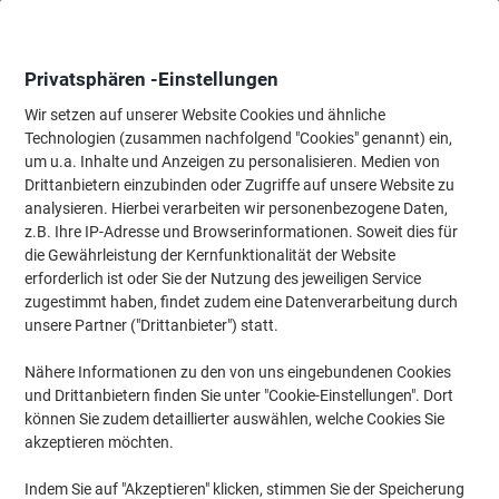
Skip
Skip
to
to
Content
Navigation
Privatsphären -Einstellungen
Wir setzen auf unserer Website Cookies und ähnliche
Technologien (zusammen nachfolgend "Cookies" genannt) ein,
Startseite
um u.a. Inhalte und Anzeigen zu personalisieren. Medien von
Tinte & Toner
Tintenpatronen, Druckerpatronen, Druckerfarbbänd
Drittanbietern einzubinden oder Zugriffe auf unsere Website zu
OKI 45396202 Original Tonerkartusche Magenta
analysieren. Hierbei verarbeiten wir personenbezogene Daten,
z.B. Ihre IP-Adresse und Browserinformationen. Soweit dies für
die Gewährleistung der Kernfunktionalität der Website
Marke:
OKI
Artikelnr.:
8037413
erforderlich ist oder Sie der Nutzung des jeweiligen Service
zugestimmt haben, findet zudem eine Datenverarbeitung durch
unsere Partner ("Drittanbieter") statt.
Nähere Informationen zu den von uns eingebundenen Cookies
und Drittanbietern finden Sie unter "Cookie-Einstellungen". Dort
können Sie zudem detaillierter auswählen, welche Cookies Sie
akzeptieren möchten.
Indem Sie auf "Akzeptieren" klicken, stimmen Sie der Speicherung