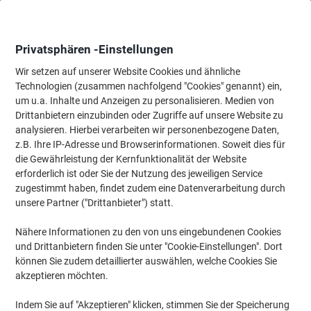
Skip
Skip
to
to
Content
Navigation
Privatsphären -Einstellungen
Wir setzen auf unserer Website Cookies und ähnliche
Technologien (zusammen nachfolgend "Cookies" genannt) ein,
Startseite
um u.a. Inhalte und Anzeigen zu personalisieren. Medien von
Wartung & Sicherheit
Maschinen & Werkzeug
Werkbänke & L
Drittanbietern einzubinden oder Zugriffe auf unsere Website zu
MAMMUT Grizzly Metallregal 5 Fachböden Holz,
analysieren. Hierbei verarbeiten wir personenbezogene Daten,
Stahlblech 1.200 x 450 x 1.800 mm Blau, Orange
z.B. Ihre IP-Adresse und Browserinformationen. Soweit dies für
die Gewährleistung der Kernfunktionalität der Website
erforderlich ist oder Sie der Nutzung des jeweiligen Service
Marke:
MAMMUT
Artikelnr.:
1093147
zugestimmt haben, findet zudem eine Datenverarbeitung durch
unsere Partner ("Drittanbieter") statt.
Nähere Informationen zu den von uns eingebundenen Cookies
und Drittanbietern finden Sie unter "Cookie-Einstellungen". Dort
können Sie zudem detaillierter auswählen, welche Cookies Sie
akzeptieren möchten.
Indem Sie auf "Akzeptieren" klicken, stimmen Sie der Speicherung