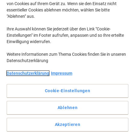
von Cookies auf Ihrem Gerät zu. Wenn sie den Einsatz nicht
essentieller Cookies ablehnen möchten, wählen Sie bitte
"Ablehnen" aus.
Ihre Auswahl können Sie jederzeit über den Link "Cookie-
Einstellungen" im Footer aufrufen, anpassen und so Ihre erteilte
Einwilligung widerrufen.
Weitere Informationen zum Thema Cookies finden Sie in unseren
Datenschutzerklärung
Datenschutzerklärung
Impressum
Cookie-Einstellungen
Das Weitspannregal begeistert durch einfache Montage hohe
Ablehnen
Traglast
Das äußerst stabile Grizzly Metallregal von MAMMUT ist nicht nur
Akzeptieren
als Regal einsetzbar sondern kann auch zu einer Werkbank
umgebaut werden.