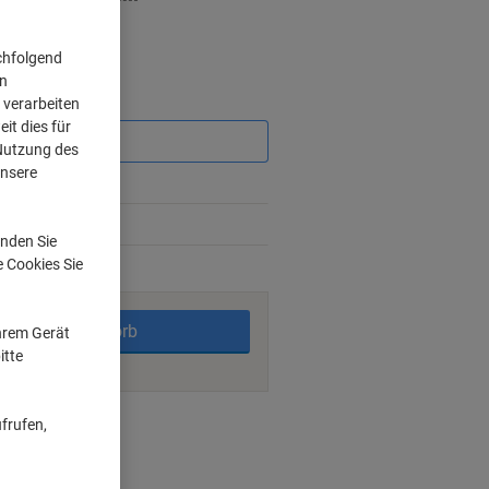
chfolgend
on
Sie
 verarbeiten
sparen
it dies für
 Nutzung des
unsere
nden Sie
e Cookies Sie
rktage
In den Warenkorb
Ihrem Gerät
itte
ngsmöglichkeiten
frufen,