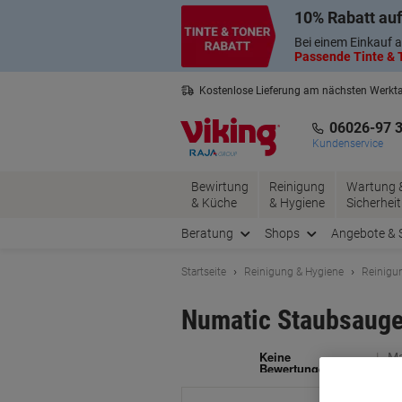
Skip
Skip
10% Rabatt auf
to
to
Content
Navigation
Bei einem Einkauf a
Passende Tinte & T
Kostenlose Lieferung am nächsten Werkt
3 Jahre Garantie auf alle Produkte
06026-97 
Kundenservice
Bewirtung
Reinigung
Wartung 
& Küche
& Hygiene
Sicherheit
Beratung
Shops
Angebote & 
Startseite
Reinigung & Hygiene
Reinigu
Numatic Staubsauger
Ma