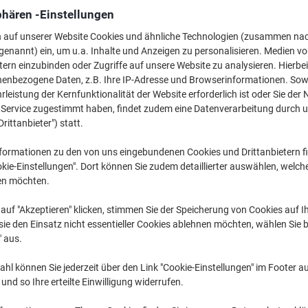
24,79 €
pro Pack
phären -Einstellungen
Ab 3 Pack
29,50 € inkl. USt
n auf unserer Website Cookies und ähnliche Technologien (zusammen na
genannt) ein, um u.a. Inhalte und Anzeigen zu personalisieren. Medien v
Menge
exkl. USt
tern einzubinden oder Zugriffe auf unsere Website zu analysieren. Hierbei
nenbezogene Daten, z.B. Ihre IP-Adresse und Browserinformationen. Sowe
Pack
1
26,79 €
leistung der Kernfunktionalität der Website erforderlich ist oder Sie der
n Service zugestimmt haben, findet zudem eine Datenverarbeitung durch 
Pack
2
25,79 €
-3%
Drittanbieter") statt.
Pack
3+
24,79 €
-7%
formationen zu den von uns eingebundenen Cookies und Drittanbietern fi
kie-Einstellungen". Dort können Sie zudem detaillierter auswählen, welch
Aktuell verfügbar
Lieferung 2-3 We
en möchten.
Menge
auf "Akzeptieren" klicken, stimmen Sie der Speicherung von Cookies auf 
ie den Einsatz nicht essentieller Cookies ablehnen möchten, wählen Sie b
Zu einer Liste
" aus.
Lieferinformationen
Zahlu
hl können Sie jederzeit über den Link "Cookie-Einstellungen" im Footer au
nd so Ihre erteilte Einwilligung widerrufen.
Haupteigenschaften