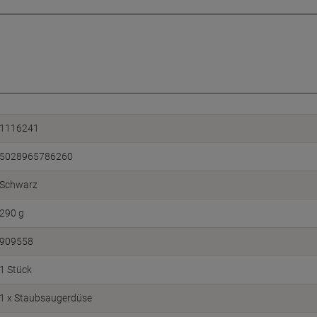
1116241
5028965786260
Schwarz
290 g
909558
1 Stück
1 x Staubsaugerdüse