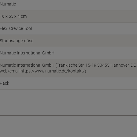
Numatic
16 x 55 x 4 cm
Flexi Crevice Tool
Staubsaugerdüse
Numatic International GmbH
Numatic International GmbH (Fränkische Str. 15-19,30455 Hannover, DE,
web/email:https://www.numatic.de/kontakt/)
Pack