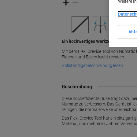
Weitere I
Datensch
Abl
Ein hochwertiges Werkzeug mit lange
Mit dem Flexi Crevice Tool von Numatic
Flächen und Ecken leicht reinigen.
Vollständige Beschreibung lesen
Beschreibung
Diese hocheffiziente Düse trägt dazu be
Numatic zu verbessern. Das Gerät ist le
reinigen, die normalerweise unerreichbar
Das Flexi Crevice Tool hat ein einzigart
Material, das mehreren Jahren Verwend