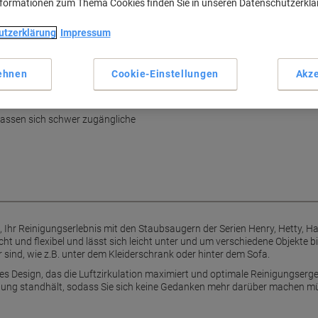
nformationen zum Thema Cookies finden Sie in unseren Datenschutzerkl
Effiziente Reinigungsergebni
Leicht und flexibel designiert
utzerklärung
Impressum
Erreicht schwer zugängliche 
Maximierte Luftzirkulation
Mehr anzeigen
ehnen
Cookie-Einstellungen
Akze
r Lebensdauer
 lassen sich schwer zugängliche
i, Ihr Reinigungserlebnis mit den Staubsaugern der Serien Henry, Hetty, 
icht und flexibel und lässt sich leicht unter und um verschiedene Objekte
 sind, wie z.B. unter dem Kleiderschrank oder hinter dem Sofa.
iges Design, das die Luftzirkulation maximiert und optimale Reinigungserg
ung standhält, sodass Sie sich keine Gedanken mehr darüber machen müs