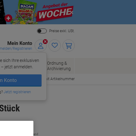
Close
Preise exkl. USt.
Mein Konto
elden/Registrieren
e sich Ihre exklusiven
ersand
Ordnung &
Bürobedarf
– jetzt anmelden.
Archivierung
Bestellen mit Artikelnummer
n Konto
g?
Jetzt registrieren
 Stück
zzgl. Versand