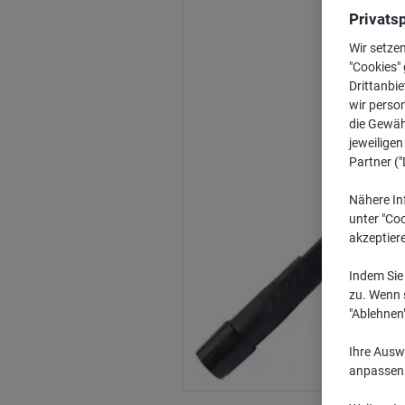
Privats
Wir setze
"Cookies" 
Drittanbie
wir perso
die Gewähr
jeweilige
Partner ("
Nähere In
unter "Coo
akzeptier
Indem Sie 
zu. Wenn s
"Ablehnen
Ihre Auswa
anpassen u