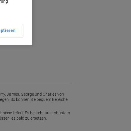
ärung
sse
Stellen
ptieren
Harry, James, George und Charles von
 biegen. So können Sie bequem Bereiche
ebnisse liefert. Es besteht aus robustem
sen, es bald zu ersetzen.