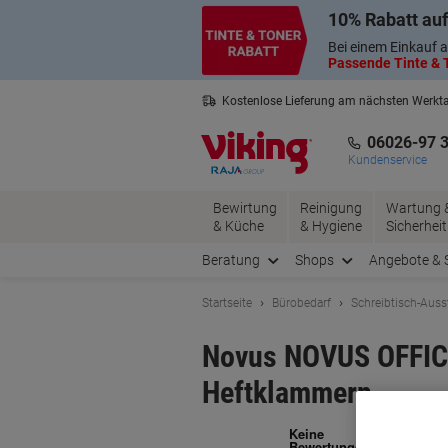
Skip
Skip
10% Rabatt auf
to
to
Content
Navigation
Bei einem Einkauf a
Passende Tinte & T
Kostenlose Lieferung am nächsten Werkt
3 Jahre Garantie auf alle Produkte
06026-97 
Kundenservice
Bewirtung
Reinigung
Wartung 
& Küche
& Hygiene
Sicherheit
Beratung
Shops
Angebote & 
Startseite
Bürobedarf
Schreibtisch-Auss
Novus NOVUS OFFICE
Heftklammern
Ma