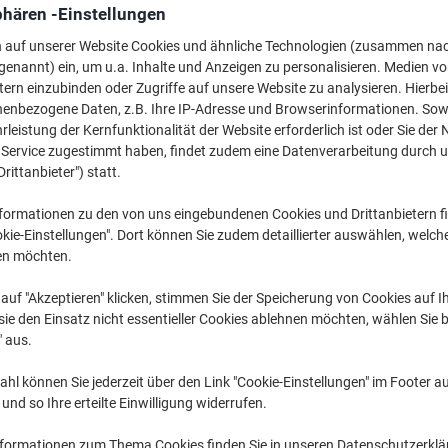
phären -Einstellungen
Mehr Kaufen,
Mehr Sparen
1,79 €
pro Pack
n auf unserer Website Cookies und ähnliche Technologien (zusammen na
Ab 20 Pack
genannt) ein, um u.a. Inhalte und Anzeigen zu personalisieren. Medien v
2,13 € inkl. USt
tern einzubinden oder Zugriffe auf unsere Website zu analysieren. Hierbei
nenbezogene Daten, z.B. Ihre IP-Adresse und Browserinformationen. Sowe
leistung der Kernfunktionalität der Website erforderlich ist oder Sie der
Menge
exkl. USt
n Service zugestimmt haben, findet zudem eine Datenverarbeitung durch 
Pack
1-9
2,09 €
Drittanbieter") statt.
Pack
10-19
1,99 €
-4%
formationen zu den von uns eingebundenen Cookies und Drittanbietern fi
kie-Einstellungen". Dort können Sie zudem detaillierter auswählen, welch
Pack
20+
1,79 €
-14%
en möchten.
Aktuell verfügbar
Vor 17:00 Uhr be
auf "Akzeptieren" klicken, stimmen Sie der Speicherung von Cookies auf 
ie den Einsatz nicht essentieller Cookies ablehnen möchten, wählen Sie b
Menge
" aus.
Zu einer Liste
hl können Sie jederzeit über den Link "Cookie-Einstellungen" im Footer au
nd so Ihre erteilte Einwilligung widerrufen.
Lieferinformationen
Zahlu
nformationen zum Thema Cookies finden Sie in unseren Datenschutzerkl