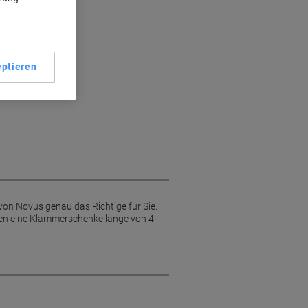
chtel
e
ptieren
e
von Novus genau das Richtige für Sie.
ben eine Klammerschenkellänge von 4