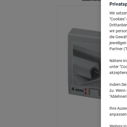
Privats
Wir setze
"Cookies" 
Drittanbie
wir perso
die Gewähr
jeweilige
Partner ("
Nähere In
unter "Coo
akzeptier
Indem Sie 
zu. Wenn s
"Ablehnen
Ihre Auswa
anpassen u
Weitere I