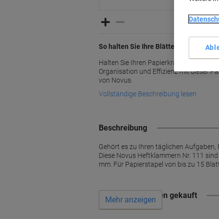
Datensch
So halten Sie Ihre Blätter ganz einfa
Abl
Halten Sie Ihren Papierkram sicher zus
Organisation und Effizienz mit dieser 
von Novus.
Vollständige Beschreibung lesen
Beschreibung
Gehört es zu Ihren täglichen Aufgaben,
Diese Novus Heftklammern Nr. 111 sind 
mm. Für Papierstapel von bis zu 15 Bla
Wird oft zusammen gekauft
Mehr anzeigen