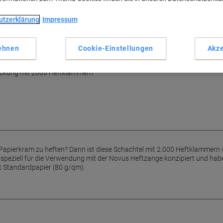
Haupteigenschaften
utzerklärung
Impressum
2000 Heftklammern pro Scha
Ideal für tägliches Heften
Passend für Novus Heftzang
ch zusammen
ehnen
Cookie-Einstellungen
Akze
4 mm Klammerschenkelläng
ammen und verbessern Sie Ihre
Mehr anzeigen
Packung mit 2000 Heftklammern
 Papierkram zu heften? Dann ist diese Schachtel mit 2.000 Heftklammern 
speziell für die Verwendung mit der Novus Heftzange konzipiert und ha
tt Standardpapier (80 g/qm).