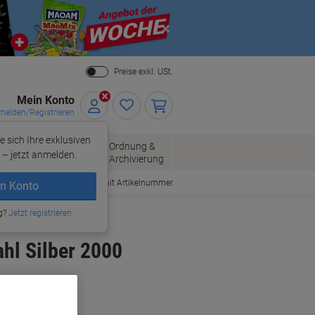
Close
Preise exkl. USt.
Mein Konto
elden/Registrieren
e sich Ihre exklusiven
ersand
Ordnung &
Bürobedarf
– jetzt anmelden.
Archivierung
Bestellen mit Artikelnummer
n Konto
g?
Jetzt registrieren
hl Silber 2000