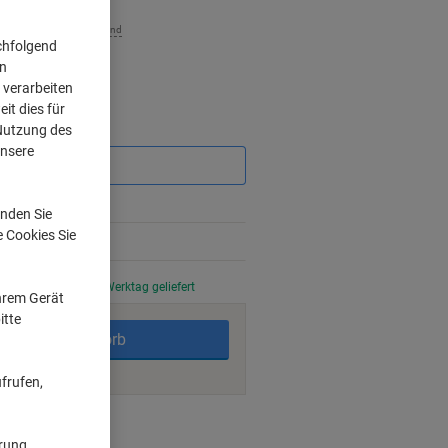
zzgl. Versand
chfolgend
on
 verarbeiten
it dies für
Sie
 Nutzung des
sparen
unsere
nden Sie
e Cookies Sie
stellt, am nächsten Werktag geliefert
Ihrem Gerät
itte
In den Warenkorb
frufen,
ngsmöglichkeiten
ärung