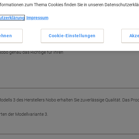
nformationen zum Thema Cookies finden Sie in unseren Datenschutzerkl
Enthält 100 T-Steckkarten
Robust und langlebig
utzerklärung
Impressum
Mehr anzeigen
ehnen
Cookie-Einstellungen
Akze
bo
Nobo genau das Richtige für Ihren
dells 3 des Herstellers Nobo erhalten Sie zuverlässige Qualität. Das Pr
rten der Modellvariante 3.