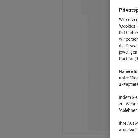
Privats
Wir setze
"Cookies" 
Drittanbie
wir perso
die Gewähr
jeweilige
Partner ("
Nähere In
unter "Coo
akzeptier
Indem Sie 
zu. Wenn s
"Ablehnen
Ihre Auswa
anpassen u