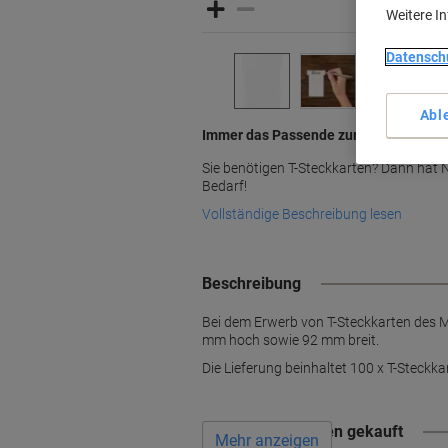
Weitere I
Datensch
Abl
Immer das Passende zur Hand mit No
Sie benötigen T-Steckkarten? Dann hat 
Bedarf!
Vollständige Beschreibung lesen
Beschreibung
Bei dem Erwerb von T-Steckkarten des Mo
mm hoch sowie 92 mm breit.
Die Lieferung beinhaltet 100 x T-Steckka
Wird oft zusammen gekauft
Mehr anzeigen