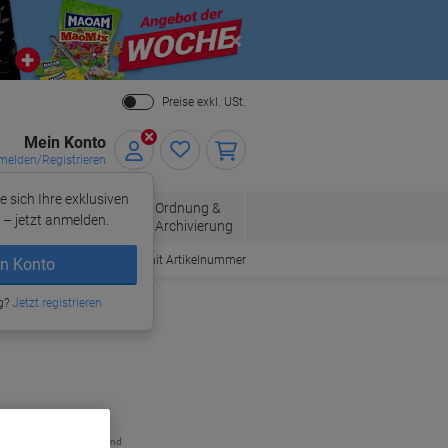
Close
Preise exkl. USt.
Mein Konto
elden/Registrieren
e sich Ihre exklusiven
ersand
Ordnung &
Bürobedarf
– jetzt anmelden.
Archivierung
Bestellen mit Artikelnummer
n Konto
g?
Jetzt registrieren
zzgl. Versand