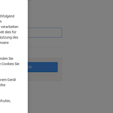
chfolgend
on
Sie
 verarbeiten
sparen
it dies für
 Nutzung des
unsere
rktage
nden Sie
e Cookies Sie
In den Warenkorb
Ihrem Gerät
itte
ngsmöglichkeiten
frufen,
 cm