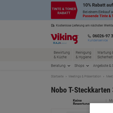
Skip
Skip
10% Rabatt auf
to
to
Content
Navigation
Bei einem Einkauf a
Passende Tinte & T
Kostenlose Lieferung am nächsten Werkt
3 Jahre Garantie auf alle Produkte
06026-97 
Kundenservice
Bewirtung
Reinigung
Wartung 
& Küche
& Hygiene
Sicherheit
Beratung
Shops
Angebote & 
Startseite
Meetings & Präsentation
Meet
Nobo T-Steckkarten 
Ma