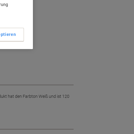
ärung
ptieren
odukt hat den Farbton Weiß und ist 120