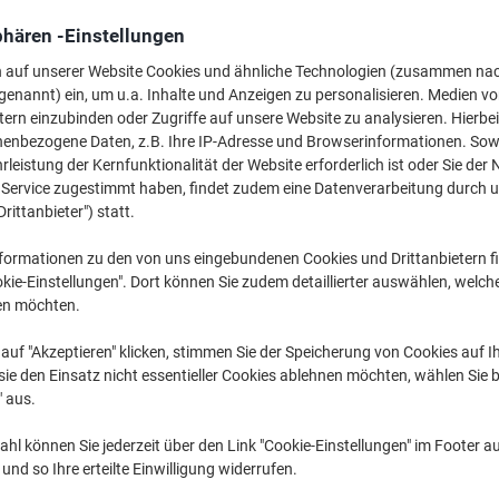
5,39 €
pro Pack
Ab 2 Pack
phären -Einstellungen
6,41 € inkl. USt
n auf unserer Website Cookies und ähnliche Technologien (zusammen na
genannt) ein, um u.a. Inhalte und Anzeigen zu personalisieren. Medien v
Menge
exkl. USt
tern einzubinden oder Zugriffe auf unsere Website zu analysieren. Hierbei
nenbezogene Daten, z.B. Ihre IP-Adresse und Browserinformationen. Sowe
Pack
1
5,89 €
leistung der Kernfunktionalität der Website erforderlich ist oder Sie der
Pack
2+
5,39 €
-8%
n Service zugestimmt haben, findet zudem eine Datenverarbeitung durch 
Drittanbieter") statt.
Aktuell verfügbar
Lieferung 2-3 We
formationen zu den von uns eingebundenen Cookies und Drittanbietern fi
kie-Einstellungen". Dort können Sie zudem detaillierter auswählen, welch
Menge
en möchten.
Zu einer Liste
auf "Akzeptieren" klicken, stimmen Sie der Speicherung von Cookies auf 
ie den Einsatz nicht essentieller Cookies ablehnen möchten, wählen Sie b
Lieferinformationen
Zahlu
" aus.
Haupteigenschaften
hl können Sie jederzeit über den Link "Cookie-Einstellungen" im Footer au
nd so Ihre erteilte Einwilligung widerrufen.
Hohe Qualität von Nobo
Praktisches Format 9,2 x 12