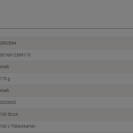
2892884
5016812389115
Weiß
170 g
Weiß
2003002
100 Stück
100 x T-Steckkarten