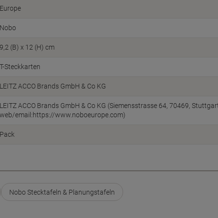
Europe
Nobo
9,2 (B) x 12 (H) cm
T-Steckkarten
LEITZ ACCO Brands GmbH & Co KG
LEITZ ACCO Brands GmbH & Co KG (Siemensstrasse 64, 70469, Stuttgart
web/email:https://www.noboeurope.com)
Pack
Nobo Stecktafeln & Planungstafeln