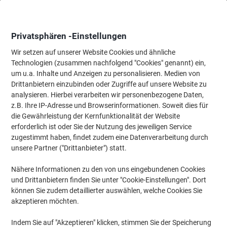
Skip
Skip
to
to
Content
Navigation
Privatsphären -Einstellungen
Wir setzen auf unserer Website Cookies und ähnliche
Technologien (zusammen nachfolgend "Cookies" genannt) ein,
Startseite
um u.a. Inhalte und Anzeigen zu personalisieren. Medien von
Meetings & Präsentation
Meetings & Präsentation
Flipcharts 
Drittanbietern einzubinden oder Zugriffe auf unsere Website zu
Nobo Flipchart Barracuda Grau/Blau 67,5 x 100 cm
analysieren. Hierbei verarbeiten wir personenbezogene Daten,
z.B. Ihre IP-Adresse und Browserinformationen. Soweit dies für
die Gewährleistung der Kernfunktionalität der Website
Marke:
Nobo
Artikelnr.:
6669162
erforderlich ist oder Sie der Nutzung des jeweiligen Service
zugestimmt haben, findet zudem eine Datenverarbeitung durch
unsere Partner ("Drittanbieter") statt.
Nähere Informationen zu den von uns eingebundenen Cookies
und Drittanbietern finden Sie unter "Cookie-Einstellungen". Dort
können Sie zudem detaillierter auswählen, welche Cookies Sie
akzeptieren möchten.
Indem Sie auf "Akzeptieren" klicken, stimmen Sie der Speicherung