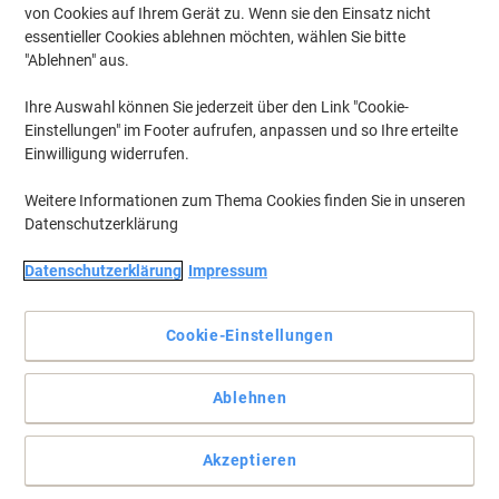
von Cookies auf Ihrem Gerät zu. Wenn sie den Einsatz nicht
essentieller Cookies ablehnen möchten, wählen Sie bitte
"Ablehnen" aus.
Ihre Auswahl können Sie jederzeit über den Link "Cookie-
Einstellungen" im Footer aufrufen, anpassen und so Ihre erteilte
Einwilligung widerrufen.
Weitere Informationen zum Thema Cookies finden Sie in unseren
Datenschutzerklärung
Datenschutzerklärung
Impressum
Cookie-Einstellungen
Brainstorming mit Ihren Kollegen mit Hilfe von Nobo
Ablehnen
Das magnetische Stahl-Whiteboard mit Nano-Clean-
Oberflächentechnologie bietet eine erhöhte Radierbarkeit und ist
damit ideal für den häufigen Gebrauch.
Akzeptieren
Vollständige Beschreibung lesen