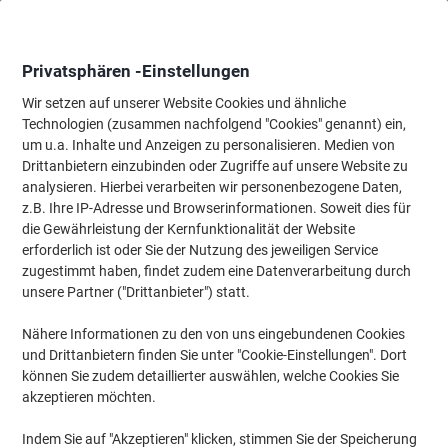
Skip
Skip
to
to
Content
Navigation
Privatsphären -Einstellungen
Wir setzen auf unserer Website Cookies und ähnliche
Technologien (zusammen nachfolgend "Cookies" genannt) ein,
Startseite
um u.a. Inhalte und Anzeigen zu personalisieren. Medien von
Papier, Versand & Pakete
Papier & Etiketten
Papier
Drucker
Drittanbietern einzubinden oder Zugriffe auf unsere Website zu
Nautilus Classic DIN A3 Druckerpapier Recycelt 100%
analysieren. Hierbei verarbeiten wir personenbezogene Daten,
80 g/m² Milchglas Weiß 112 CIE 500 Blatt
z.B. Ihre IP-Adresse und Browserinformationen. Soweit dies für
die Gewährleistung der Kernfunktionalität der Website
erforderlich ist oder Sie der Nutzung des jeweiligen Service
Marke:
Nautilus
Artikelnr.:
4279455
zugestimmt haben, findet zudem eine Datenverarbeitung durch
unsere Partner ("Drittanbieter") statt.
Nähere Informationen zu den von uns eingebundenen Cookies
Format: DIN A3
und Drittanbietern finden Sie unter "Cookie-Einstellungen". Dort
Nachhaltig
können Sie zudem detaillierter auswählen, welche Cookies Sie
akzeptieren möchten.
Indem Sie auf "Akzeptieren" klicken, stimmen Sie der Speicherung