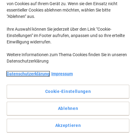
von Cookies auf Ihrem Gerät zu. Wenn sie den Einsatz nicht
essentieller Cookies ablehnen möchten, wählen Sie bitte
"Ablehnen" aus.
Ihre Auswahl können Sie jederzeit über den Link "Cookie-
Einstellungen" im Footer aufrufen, anpassen und so Ihre erteilte
Einwilligung widerrufen.
Weitere Informationen zum Thema Cookies finden Sie in unseren
Datenschutzerklärung
Datenschutzerklärung
Impressum
Cookie-Einstellungen
Das Nautilus-Druckerpapier Classic bietet brillante Ergebnisse
Ablehnen
Das weiße Nautilus-Druckerpapier Classic im Format DIN A3
eignet sich vielseitig für Inkjet- und Laserdrucker und liefert klares
Akzeptieren
Druckbild.