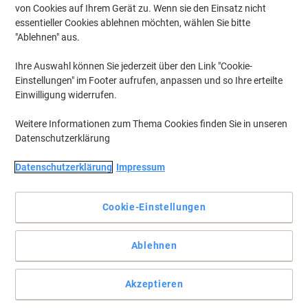
von Cookies auf Ihrem Gerät zu. Wenn sie den Einsatz nicht
essentieller Cookies ablehnen möchten, wählen Sie bitte
"Ablehnen" aus.
Ihre Auswahl können Sie jederzeit über den Link "Cookie-
Einstellungen" im Footer aufrufen, anpassen und so Ihre erteilte
Einwilligung widerrufen.
Weitere Informationen zum Thema Cookies finden Sie in unseren
Datenschutzerklärung
Datenschutzerklärung
Impressum
+
1
mehr
Cookie-Einstellungen
Perfekt für Laptops und Geschäftsreisen
Monolith Laptop Rucksack Motion II verfügt über eine starke
Ablehnen
Polsterung, die Laptops bis zu 15.6 Zoll schützt. Material aus
starken und haltbaren Polyester.
Vollständige Beschreibung lesen
Akzeptieren
Mehr Kaufen,
Mehr Sparen
zzgl. Versand