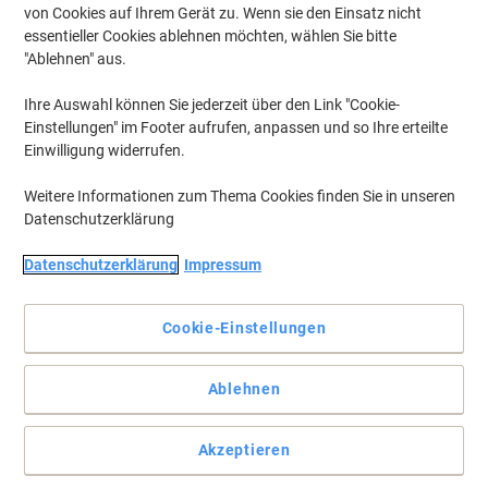
von Cookies auf Ihrem Gerät zu. Wenn sie den Einsatz nicht
essentieller Cookies ablehnen möchten, wählen Sie bitte
"Ablehnen" aus.
Ihre Auswahl können Sie jederzeit über den Link "Cookie-
Einstellungen" im Footer aufrufen, anpassen und so Ihre erteilte
Einwilligung widerrufen.
Weitere Informationen zum Thema Cookies finden Sie in unseren
Datenschutzerklärung
Datenschutzerklärung
Impressum
Cookie-Einstellungen
Wofür auch immer Sie Ihre Etiketten einsetzen möchten
Ablehnen
Egal wofür Sie Ihre Etiketten benötigen, die Universaletiketten von
Viking sind praktisch, verlässlich und leicht zu handhaben. Sie
Akzeptieren
eignen sich für den Einsatz mit allen gängigen Drucker und
Kopierer.