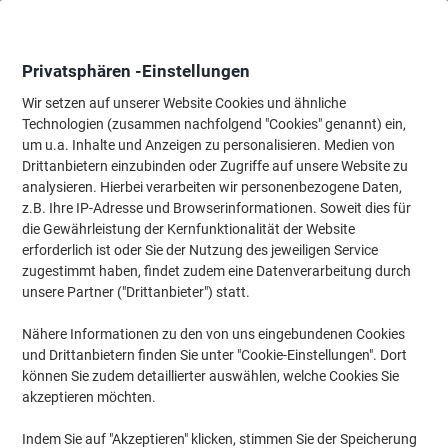
Skip
Skip
to
to
Content
Navigation
Privatsphären -Einstellungen
Wir setzen auf unserer Website Cookies und ähnliche
Technologien (zusammen nachfolgend "Cookies" genannt) ein,
Startseite
um u.a. Inhalte und Anzeigen zu personalisieren. Medien von
Papier, Versand & Pakete
Papier & Etiketten
Etiketten
Adres
Drittanbietern einzubinden oder Zugriffe auf unsere Website zu
Viking Universaletiketten 1882667 Selbstklebend Weiß
analysieren. Hierbei verarbeiten wir personenbezogene Daten,
10,5 x 4,8 cm 100 Blatt à 12 Etiketten
z.B. Ihre IP-Adresse und Browserinformationen. Soweit dies für
die Gewährleistung der Kernfunktionalität der Website
erforderlich ist oder Sie der Nutzung des jeweiligen Service
Marke:
Viking
Artikelnr.:
980467
zugestimmt haben, findet zudem eine Datenverarbeitung durch
unsere Partner ("Drittanbieter") statt.
Nähere Informationen zu den von uns eingebundenen Cookies
Eigen-
marke
und Drittanbietern finden Sie unter "Cookie-Einstellungen". Dort
können Sie zudem detaillierter auswählen, welche Cookies Sie
Nachhaltig
akzeptieren möchten.
Indem Sie auf "Akzeptieren" klicken, stimmen Sie der Speicherung