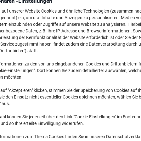
phären -Einstellungen
27,99 €
pro Stück
Ab 5 Stück
n auf unserer Website Cookies und ähnliche Technologien (zusammen na
33,31 € inkl. USt
genannt) ein, um u.a. Inhalte und Anzeigen zu personalisieren. Medien v
tern einzubinden oder Zugriffe auf unsere Website zu analysieren. Hierbei
Menge
exkl. USt
nenbezogene Daten, z.B. Ihre IP-Adresse und Browserinformationen. Sowe
leistung der Kernfunktionalität der Website erforderlich ist oder Sie der
Stück
1-2
28,99 €
n Service zugestimmt haben, findet zudem eine Datenverarbeitung durch 
Drittanbieter") statt.
Stück
3-4
28,49 €
-1%
formationen zu den von uns eingebundenen Cookies und Drittanbietern fi
Stück
5+
27,99 €
-3%
kie-Einstellungen". Dort können Sie zudem detaillierter auswählen, welch
en möchten.
Aktuell verfügbar
Lieferung 3-5 We
auf "Akzeptieren" klicken, stimmen Sie der Speicherung von Cookies auf 
Versand durch Lieferanten
ie den Einsatz nicht essentieller Cookies ablehnen möchten, wählen Sie b
" aus.
Menge
hl können Sie jederzeit über den Link "Cookie-Einstellungen" im Footer au
Zu einer Liste
nd so Ihre erteilte Einwilligung widerrufen.
Lieferinformationen
Zahlu
nformationen zum Thema Cookies finden Sie in unseren Datenschutzerkl