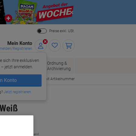
Close
Preise exkl. USt.
Mein Konto
elden/Registrieren
e sich Ihre exklusiven
ersand
Ordnung &
Bürobedarf
– jetzt anmelden.
Archivierung
Bestellen mit Artikelnummer
n Konto
g?
Jetzt registrieren
 Weiß
zzgl. Versand