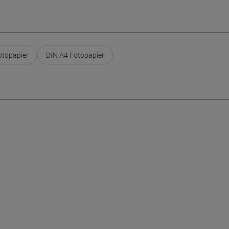
topapier
DIN A4 Fotopapier