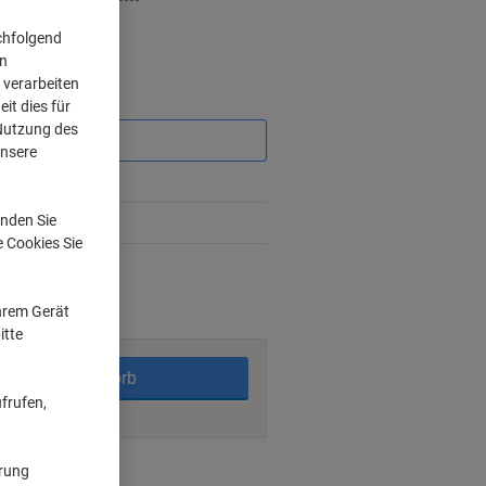
chfolgend
on
 verarbeiten
Sie
it dies für
sparen
 Nutzung des
unsere
nden Sie
e Cookies Sie
rktage
Ihrem Gerät
itte
In den Warenkorb
frufen,
ngsmöglichkeiten
ärung