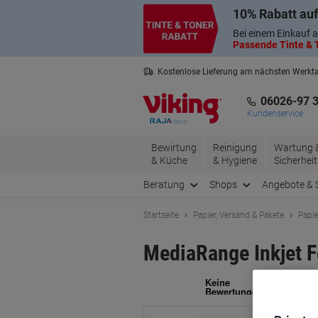
Skip
Skip
10% Rabatt auf
to
to
Content
Navigation
Bei einem Einkauf a
Passende Tinte & T
Kostenlose Lieferung am nächsten Werkt
3 Jahre Garantie auf alle Produkte
06026-97 
Kundenservice
Bewirtung
Reinigung
Wartung 
& Küche
& Hygiene
Sicherheit
Beratung
Shops
Angebote & 
Startseite
Papier, Versand & Pakete
Papie
MediaRange Inkjet 
Ma