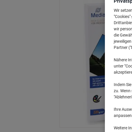
Privats
Wir setze
"Cookies" 
Drittanbie
wir perso
die Gewähr
jeweilige
Partner ("
Nähere In
unter "Coo
akzeptier
Indem Sie 
zu. Wenn s
"Ablehnen
Ihre Auswa
anpassen u
Weitere I