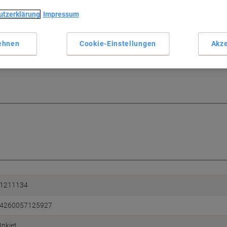
utzerklärung
Impressum
ehnen
Cookie-Einstellungen
Akze
1211134
4260057125927
Inkjet