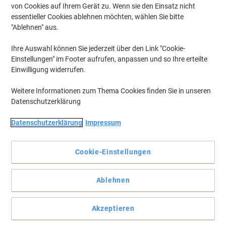
von Cookies auf Ihrem Gerät zu. Wenn sie den Einsatz nicht
zzgl. Versand
essentieller Cookies ablehnen möchten, wählen Sie bitte
Aktuell verfügbar
Vor 17:00 Uhr bestellt, am
nächsten Werktag geliefert
"Ablehnen" aus.
Menge
Ihre Auswahl können Sie jederzeit über den Link "Cookie-
Einstellungen" im Footer aufrufen, anpassen und so Ihre erteilte
Energieeffizienzklasse
D
A
Produktdatenblatt
auf
bis
G
Einwilligung widerrufen.
einer
Osram Parathom Retrofit Glühlampe
Skala
Weitere Informationen zum Thema Cookies finden Sie in unseren
Matt E27 12 W Warmweiß
von
Datenschutzerklärung
Nur
Datenschutzerklärung
Impressum
7,29 €
pro Stück
8,68 € inkl. USt
Cookie-Einstellungen
zzgl. Versand
Aktuell verfügbar
Vor 17:00 Uhr bestellt, am
nächsten Werktag geliefert
Ablehnen
Menge
Energieeffizienzklasse
D
A
Akzeptieren
Produktdatenblatt
auf
bis
G
einer