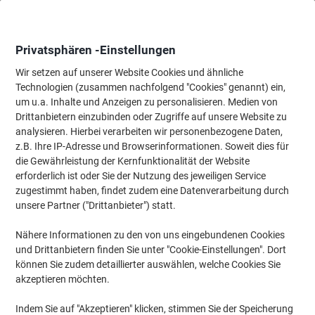
Skip
Skip
to
to
Content
Navigation
Privatsphären -Einstellungen
Wir setzen auf unserer Website Cookies und ähnliche
Technologien (zusammen nachfolgend "Cookies" genannt) ein,
Startseite
um u.a. Inhalte und Anzeigen zu personalisieren. Medien von
Wartung & Sicherheit
Maschinen & Werkzeug
Zubehör für An
Drittanbietern einzubinden oder Zugriffe auf unsere Website zu
Glühbirnen & Leuchtmittel
(37)
analysieren. Hierbei verarbeiten wir personenbezogene Daten,
z.B. Ihre IP-Adresse und Browserinformationen. Soweit dies für
die Gewährleistung der Kernfunktionalität der Website
Filtern nach
erforderlich ist oder Sie der Nutzung des jeweiligen Service
Energieeffizienzklasse
D
A
Produktdatenblatt
zugestimmt haben, findet zudem eine Datenverarbeitung durch
auf
bis
G
unsere Partner ("Drittanbieter") statt.
einer
Osram Retrofit CLASSIC Glühlampe
Skala
Matt E27 5,9 W Warmweiß
von
Nähere Informationen zu den von uns eingebundenen Cookies
und Drittanbietern finden Sie unter "Cookie-Einstellungen". Dort
können Sie zudem detaillierter auswählen, welche Cookies Sie
Mehr Kaufen,
Mehr Sparen
3,19 €
pro Stück
akzeptieren möchten.
Ab 10 Stück
3,80 € inkl. USt
Indem Sie auf "Akzeptieren" klicken, stimmen Sie der Speicherung
30,38 € / m exkl. USt