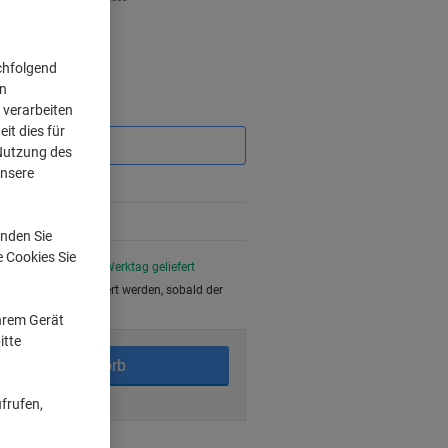
chfolgend
on
 verarbeiten
Sie
sparen
it dies für
 Nutzung des
unsere
nden Sie
e Cookies Sie
stellt, am nächsten Werktag geliefert
 kann nicht retourniert werden, sobald der
Ihrem Gerät
itte
In den Warenkorb
frufen,