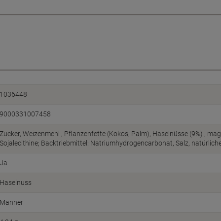
1036448
9000331007458
Zucker, Weizenmehl , Pflanzenfette (Kokos, Palm), Haselnüsse (9%) , ma
Sojalecithine; Backtriebmittel: Natriumhydrogencarbonat, Salz, natürlic
Ja
Haselnuss
Manner