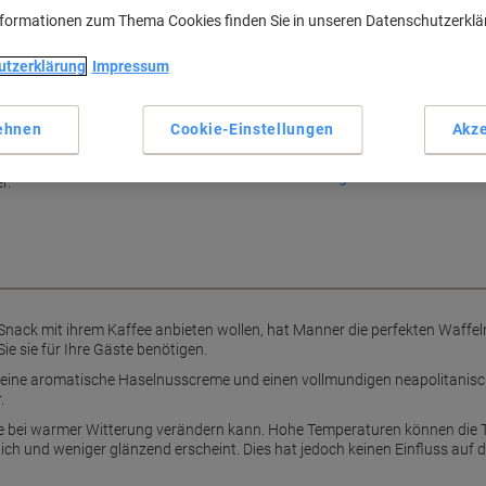
Lieferinformationen
Zahlu
nformationen zum Thema Cookies finden Sie in unseren Datenschutzerkl
Haupteigenschaften
utzerklärung
Impressum
Praktische 300er Box
Aromatische Haselnusscrem
Vollmundiger neapolitanisc
ehnen
Cookie-Einstellungen
Akze
Perfekt als Kaffee-Snack
Mehr anzeigen
r.
ack mit ihrem Kaffee anbieten wollen, hat Manner die perfekten Waffeln 
ie sie für Ihre Gäste benötigen.
en eine aromatische Haselnusscreme und einen vollmundigen neapolitani
.
de bei warmer Witterung verändern kann. Hohe Temperaturen können die 
ich und weniger glänzend erscheint. Dies hat jedoch keinen Einfluss auf d