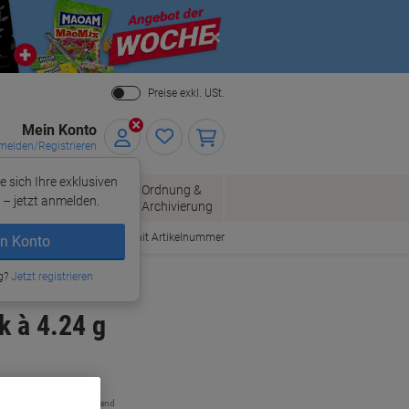
Close
Preise exkl. USt.
Mein Konto
elden/Registrieren
e sich Ihre exklusiven
ersand
Ordnung &
Bürobedarf
– jetzt anmelden.
Archivierung
Bestellen mit Artikelnummer
n Konto
g?
Jetzt registrieren
k à 4.24 g
zzgl. Versand