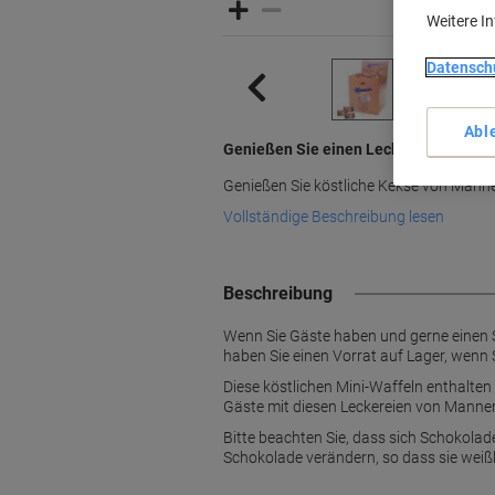
Weitere I
Datensch
Abl
Genießen Sie einen Leckerbissen
Genießen Sie köstliche Kekse von Manne
Vollständige Beschreibung lesen
Beschreibung
Wenn Sie Gäste haben und gerne einen Sn
haben Sie einen Vorrat auf Lager, wenn S
Diese köstlichen Mini-Waffeln enthalt
Gäste mit diesen Leckereien von Manner
Bitte beachten Sie, dass sich Schokola
Schokolade verändern, so dass sie weißl