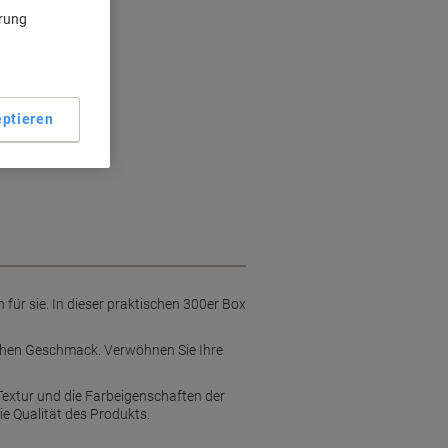
ngsmöglichkeiten
ärung
e
her Geschmack
ptieren
für sie. In dieser praktischen 300er Box
schen Geschmack. Verwöhnen Sie Ihre
Textur und die Farbeigenschaften der
ie Qualität des Produkts.