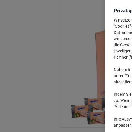
Privats
Wir setze
"Cookies" 
Drittanbie
wir perso
die Gewähr
jeweilige
Partner ("
Nähere In
unter "Coo
akzeptier
Indem Sie 
zu. Wenn s
"Ablehnen
Ihre Auswa
anpassen u