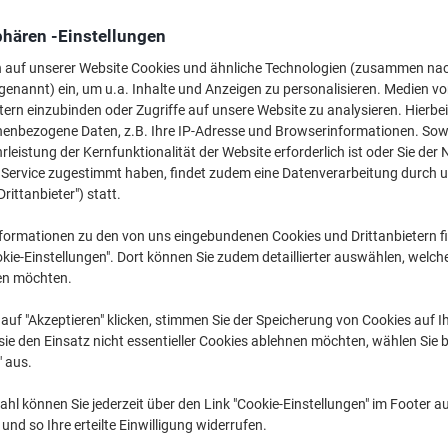
24,79 €
pro Pack
Ab 5 Pack
phären -Einstellungen
26,53 € inkl. USt
19,49 € / kg exkl. USt
n auf unserer Website Cookies und ähnliche Technologien (zusammen na
genannt) ein, um u.a. Inhalte und Anzeigen zu personalisieren. Medien v
tern einzubinden oder Zugriffe auf unsere Website zu analysieren. Hierbei
Menge
exkl. USt
nenbezogene Daten, z.B. Ihre IP-Adresse und Browserinformationen. Sowe
Pack
1-2
26,79 €
leistung der Kernfunktionalität der Website erforderlich ist oder Sie der
n Service zugestimmt haben, findet zudem eine Datenverarbeitung durch 
Pack
3-4
25,79 €
-3%
Drittanbieter") statt.
Pack
5+
24,79 €
-7%
formationen zu den von uns eingebundenen Cookies und Drittanbietern fi
kie-Einstellungen". Dort können Sie zudem detaillierter auswählen, welch
Aktuell verfügbar
Vor 17:00 Uhr be
en möchten.
Bitte beachten Sie: Dieses Produkt
Auftrag verschickt wurde.
auf "Akzeptieren" klicken, stimmen Sie der Speicherung von Cookies auf 
ie den Einsatz nicht essentieller Cookies ablehnen möchten, wählen Sie b
Menge
" aus.
Zu einer Liste
hl können Sie jederzeit über den Link "Cookie-Einstellungen" im Footer au
nd so Ihre erteilte Einwilligung widerrufen.