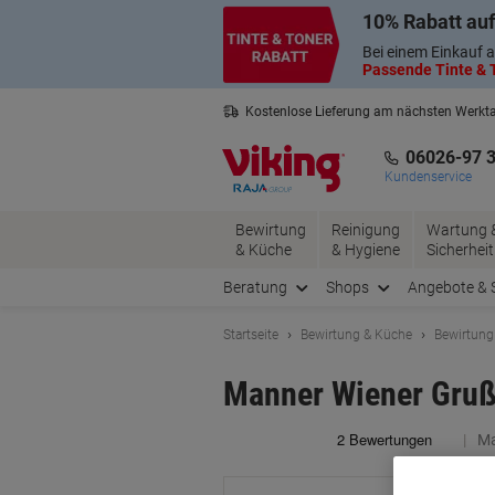
Skip
Skip
10% Rabatt auf
to
to
Content
Navigation
Bei einem Einkauf a
Passende Tinte & T
Kostenlose Lieferung am nächsten Werkt
3 Jahre Garantie auf alle Produkte
06026-97 
Kundenservice
Bewirtung
Reinigung
Wartung 
& Küche
& Hygiene
Sicherheit
Beratung
Shops
Angebote & 
Startseite
Bewirtung & Küche
Bewirtung
Manner Wiener Gruß 
Ma