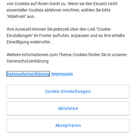
von Cookies auf Ihrem Gerät zu. Wenn sie den Einsatz nicht
essentieller Cookies ablehnen möchten, wählen Sie bitte
"Ablehnen" aus.
Ihre Auswahl können Sie jederzeit über den Link "Cookie-
Einstellungen" im Footer aufrufen, anpassen und so Ihre erteilte
Einwilligung widerrufen.
Weitere Informationen zum Thema Cookies finden Sie in unseren
Datenschutzerklärung
Datenschutzerklärung
Impressum
So wird aus jeder Wand eine magnetische Wand
Cookie-Einstellungen
Die praktischen magnetischen Platten dienen als
überdimensionale Präsentationsfläche an Wänden, aber
ebensozum Befestigen von Zeichnungen, Statistiken, Planungen
Ablehnen
etc. Auch zum Aufhängen von Utensilien, Kabeln und kleinen
Werkzeugen kann die Wand mittels Magnethaken verwendet
werden.
Akzeptieren
Vollständige Beschreibung lesen