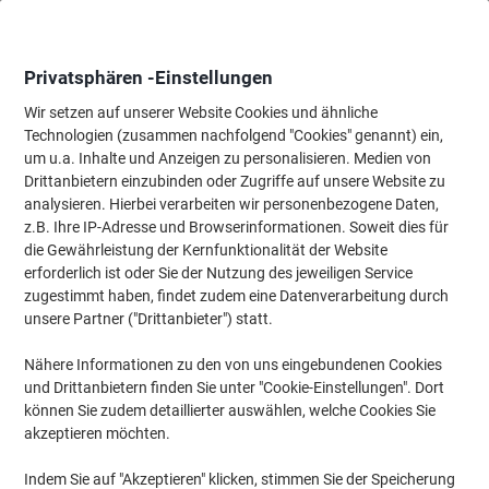
Skip
Skip
to
to
Content
Navigation
Privatsphären -Einstellungen
Wir setzen auf unserer Website Cookies und ähnliche
Technologien (zusammen nachfolgend "Cookies" genannt) ein,
Startseite
um u.a. Inhalte und Anzeigen zu personalisieren. Medien von
Meetings & Präsentation
Meetings & Präsentation
Whiteboard
Drittanbietern einzubinden oder Zugriffe auf unsere Website zu
magnetoplan magnetowand Wandtafel Magnetisch 50
analysieren. Hierbei verarbeiten wir personenbezogene Daten,
(B) x 50 (H) cm
z.B. Ihre IP-Adresse und Browserinformationen. Soweit dies für
die Gewährleistung der Kernfunktionalität der Website
erforderlich ist oder Sie der Nutzung des jeweiligen Service
Marke:
magnetoplan
Artikelnr.:
6778386
zugestimmt haben, findet zudem eine Datenverarbeitung durch
unsere Partner ("Drittanbieter") statt.
Nähere Informationen zu den von uns eingebundenen Cookies
und Drittanbietern finden Sie unter "Cookie-Einstellungen". Dort
können Sie zudem detaillierter auswählen, welche Cookies Sie
akzeptieren möchten.
Indem Sie auf "Akzeptieren" klicken, stimmen Sie der Speicherung