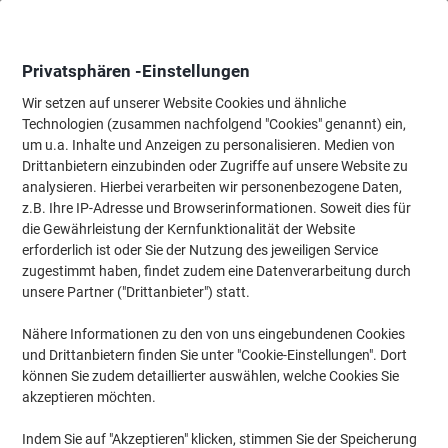
Skip
Skip
to
to
Content
Navigation
Privatsphären -Einstellungen
Wir setzen auf unserer Website Cookies und ähnliche
Technologien (zusammen nachfolgend "Cookies" genannt) ein,
Startseite
um u.a. Inhalte und Anzeigen zu personalisieren. Medien von
Ordnung & Archivierung
Ordner & Mappen
Dokumentenablag
Drittanbietern einzubinden oder Zugriffe auf unsere Website zu
Leitz Pultordner 5824 DIN A4 Schwarz Hartpappe
analysieren. Hierbei verarbeiten wir personenbezogene Daten,
z.B. Ihre IP-Adresse und Browserinformationen. Soweit dies für
die Gewährleistung der Kernfunktionalität der Website
Marke:
Leitz
Artikelnr.:
5824
erforderlich ist oder Sie der Nutzung des jeweiligen Service
zugestimmt haben, findet zudem eine Datenverarbeitung durch
unsere Partner ("Drittanbieter") statt.
Nachhaltig
Nähere Informationen zu den von uns eingebundenen Cookies
und Drittanbietern finden Sie unter "Cookie-Einstellungen". Dort
können Sie zudem detaillierter auswählen, welche Cookies Sie
akzeptieren möchten.
Indem Sie auf "Akzeptieren" klicken, stimmen Sie der Speicherung