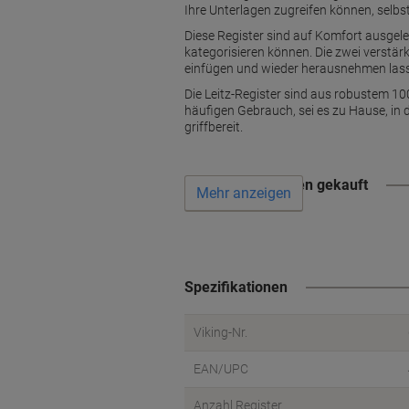
Ihre Unterlagen zugreifen können, selbs
Diese Register sind auf Komfort ausgele
kategorisieren können. Die zwei verstärk
einfügen und wieder herausnehmen lasse
Die Leitz-Register sind aus robustem 100
häufigen Gebrauch, sei es zu Hause, in 
griffbereit.
Wird oft zusammen gekauft
Mehr anzeigen
Spezifikationen
Viking-Nr.
EAN/UPC
Anzahl Register