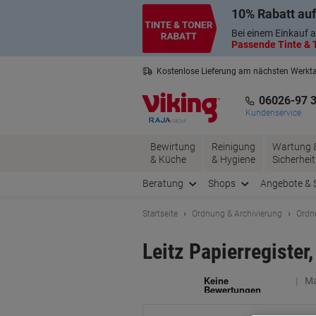
Skip
Skip
10% Rabatt auf
to
to
Content
Navigation
Bei einem Einkauf a
Passende Tinte & T
Kostenlose Lieferung am nächsten Werkt
3 Jahre Garantie auf alle Produkte
06026-97 
Kundenservice
Bewirtung
Reinigung
Wartung 
& Küche
& Hygiene
Sicherheit
Beratung
Shops
Angebote & 
Startseite
Ordnung & Archivierung
Ordn
Leitz Papierregiste
Ma