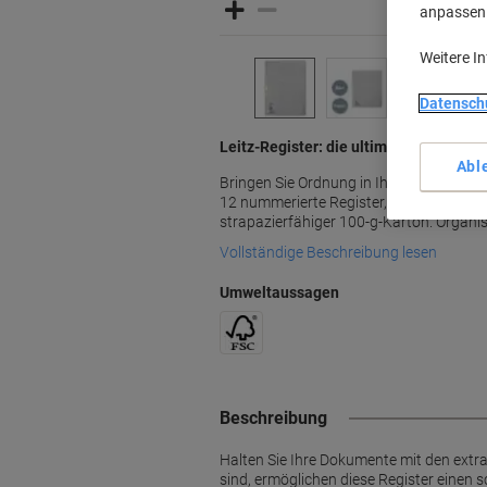
anpassen u
Weitere I
Datensch
Leitz-Register: die ultimative Lösung
Abl
Bringen Sie Ordnung in Ihr Papierchaos 
12 nummerierte Register, extrabreites 
strapazierfähiger 100-g-Karton. Organisi
Vollständige Beschreibung lesen
Umweltaussagen
Beschreibung
Halten Sie Ihre Dokumente mit den extra
sind, ermöglichen diese Register einen 