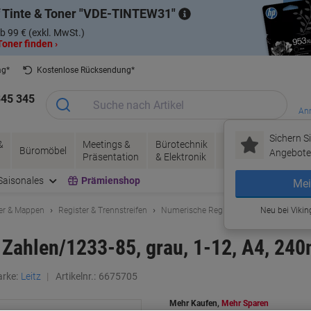
 Tinte & Toner
VDE-TINTEW31
b 99 € (exkl. MwSt.)
oner finden ›
ag*
Kostenlose Rücksendung*
345 345
Anm
Sichern Si
&
Meetings &
Bürotechnik
Tinte &
Papier, V
Büromöbel
Angebote 
Präsentation
& Elektronik
Toner
& Pakete
Saisonales
Prämienshop
Mei
er & Mappen
Register & Trennstreifen
Numerische Register
Neu bei Vikin
r, Zahlen/1233-85, grau, 1-12, A4, 
rke:
Leitz
Artikelnr.:
6675705
Mehr Kaufen,
Mehr Sparen