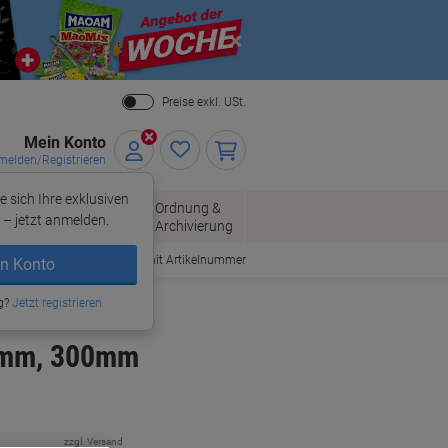
Close
Preise exkl. USt.
Mein Konto
elden/Registrieren
e sich Ihre exklusiven
ersand
Ordnung &
Bürobedarf
– jetzt anmelden.
Archivierung
Bestellen mit Artikelnummer
n Konto
g?
Jetzt registrieren
240mm, 300mm
zzgl. Versand