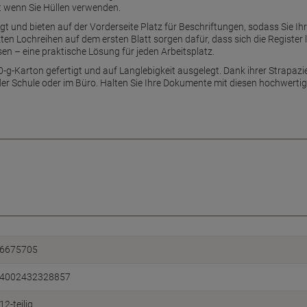
t wenn Sie Hüllen verwenden.
gt und bieten auf der Vorderseite Platz für Beschriftungen, sodass Sie 
ten Lochreihen auf dem ersten Blatt sorgen dafür, dass sich die Register 
n – eine praktische Lösung für jeden Arbeitsplatz.
-g-Karton gefertigt und auf Langlebigkeit ausgelegt. Dank ihrer Strapazier
der Schule oder im Büro. Halten Sie Ihre Dokumente mit diesen hochwertig
6675705
4002432328857
12-teilig