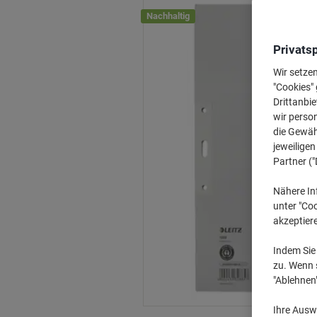
Nachhaltig
Privats
Wir setze
"Cookies" 
Drittanbie
wir perso
die Gewähr
jeweilige
Partner ("
Nähere In
unter "Coo
akzeptier
Indem Sie 
zu. Wenn s
"Ablehnen
Ihre Auswa