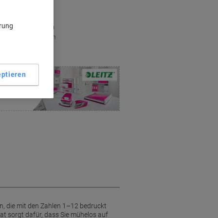
g/m²
ebigkeit
ärung
achen Organisation
und Prospekthüllen
ptieren
ent in
en, die mit den Zahlen 1–12 bedruckt
at sorgt dafür, dass Sie mühelos auf