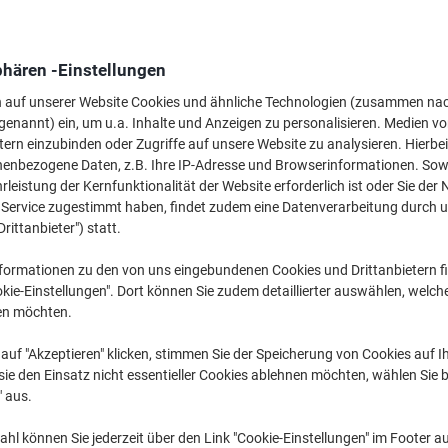
5,99 €
pro Stück
Ab 20 Stück
7,13 € inkl. USt
phären -Einstellungen
Menge
exkl. USt
n auf unserer Website Cookies und ähnliche Technologien (zusammen na
genannt) ein, um u.a. Inhalte und Anzeigen zu personalisieren. Medien v
Stück
1-9
7,39 €
tern einzubinden oder Zugriffe auf unsere Website zu analysieren. Hierbei
nenbezogene Daten, z.B. Ihre IP-Adresse und Browserinformationen. Sowe
Stück
10-19
6,69 €
-9%
leistung der Kernfunktionalität der Website erforderlich ist oder Sie der
Stück
20+
5,99 €
-18%
n Service zugestimmt haben, findet zudem eine Datenverarbeitung durch 
Drittanbieter") statt.
Aktuell verfügbar
Vor 17:00 Uhr be
formationen zu den von uns eingebundenen Cookies und Drittanbietern fi
kie-Einstellungen". Dort können Sie zudem detaillierter auswählen, welch
Menge
en möchten.
Zu einer Liste
auf "Akzeptieren" klicken, stimmen Sie der Speicherung von Cookies auf 
ie den Einsatz nicht essentieller Cookies ablehnen möchten, wählen Sie b
Lieferinformationen
Zahlu
" aus.
Haupteigenschaften
hl können Sie jederzeit über den Link "Cookie-Einstellungen" im Footer au