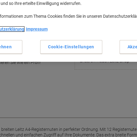
nd so Ihre erteilte Einwilligung widerrufen.
Robuste Papierqualität 100 
Verstärkte Lochung für Langl
nformationen zum Thema Cookies finden Sie in unseren Datenschutzerkl
Zahlenregister 1-12 zur einf
Geeignet für A4-Dokumente 
utzerklärung
Impressum
Mehr anzeigen
 für das Dokumentenchaos
ehnen
Cookie-Einstellungen
Akze
Leitz Shop
mit den Leitz A4-Registerblättern:
Finden Sie das gesamte Sortim
Format, verstärkte Lochungen und
unserem neuen Leitz Shop
eren Sie wie ein Profi!
 breiten Leitz A4-Registernuten in perfekter Ordnung. Mit 12 Registernut
schnellen und einfachen Zugriff auf Ihre Dokumente. Das extra breite Form