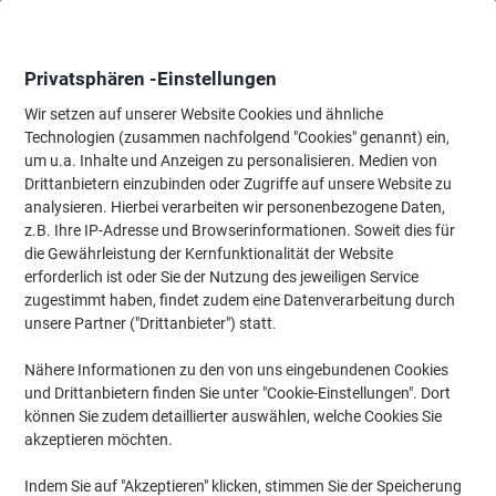
Skip
Skip
to
to
Content
Navigation
Privatsphären -Einstellungen
Wir setzen auf unserer Website Cookies und ähnliche
Technologien (zusammen nachfolgend "Cookies" genannt) ein,
Startseite
um u.a. Inhalte und Anzeigen zu personalisieren. Medien von
Bürotechnik & Technologie
Büromaschinen & Zubehör
Lamin
Drittanbietern einzubinden oder Zugriffe auf unsere Website zu
Leitz iLAM Premium Laminierfolien DIN A4 Glänzend
analysieren. Hierbei verarbeiten wir personenbezogene Daten,
100 Mikron (2 x 100) Transparent 100 Stück
z.B. Ihre IP-Adresse und Browserinformationen. Soweit dies für
die Gewährleistung der Kernfunktionalität der Website
erforderlich ist oder Sie der Nutzung des jeweiligen Service
Marke:
Leitz
Artikelnr.:
6091884
zugestimmt haben, findet zudem eine Datenverarbeitung durch
unsere Partner ("Drittanbieter") statt.
Nähere Informationen zu den von uns eingebundenen Cookies
und Drittanbietern finden Sie unter "Cookie-Einstellungen". Dort
können Sie zudem detaillierter auswählen, welche Cookies Sie
akzeptieren möchten.
Indem Sie auf "Akzeptieren" klicken, stimmen Sie der Speicherung