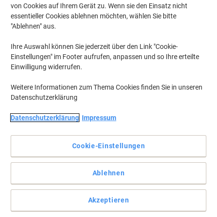
von Cookies auf Ihrem Gerät zu. Wenn sie den Einsatz nicht
essentieller Cookies ablehnen möchten, wählen Sie bitte
"Ablehnen" aus.
Ihre Auswahl können Sie jederzeit über den Link "Cookie-
Einstellungen" im Footer aufrufen, anpassen und so Ihre erteilte
Einwilligung widerrufen.
Weitere Informationen zum Thema Cookies finden Sie in unseren
Datenschutzerklärung
Datenschutzerklärung
Impressum
Cookie-Einstellungen
Wegweisend dank Pfeilen, die am Ende verschwinden
Ablehnen
Die Heißlaminierfolien iLAM UDT von Leitz versprechen Ihnen ein
staufreies, problemloses Laminieren mit allen Laminiergeräten.
Akzeptieren
Vollständige Beschreibung lesen