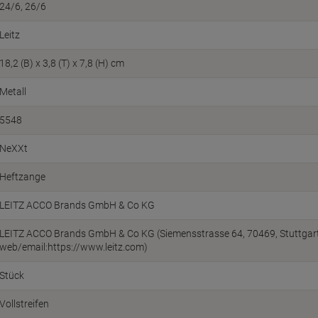
24/6
26/6
Leitz
18,2 (B) x 3,8 (T) x 7,8 (H) cm
Metall
5548
NeXXt
Heftzange
LEITZ ACCO Brands GmbH & Co KG
LEITZ ACCO Brands GmbH & Co KG (Siemensstrasse 64, 70469, Stuttgart
web/email:https://www.leitz.com)
Stück
Vollstreifen