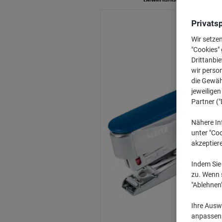
Privats
Wir setze
"Cookies" 
Drittanbie
wir perso
die Gewähr
jeweilige
Partner ("
Nähere In
unter "Coo
akzeptier
Indem Sie 
zu. Wenn s
"Ablehnen
Ihre Auswa
anpassen u