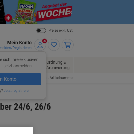
Close
Preise exkl. USt.
Mein Konto
elden/Registrieren
e sich Ihre exklusiven
ersand
Ordnung &
Bürobedarf
– jetzt anmelden.
Archivierung
Bestellen mit Artikelnummer
n Konto
g?
Jetzt registrieren
lber 24/6, 26/6