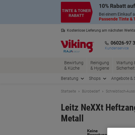
Skip
Skip
10% Rabatt auf
to
to
Content
Navigation
Bei einem Einkauf a
Passende Tinte & T
Kostenlose Lieferung am nächsten Werkt
3 Jahre Garantie auf alle Produkte
06026-97 
Kundenservice
Bewirtung
Reinigung
Wartung 
& Küche
& Hygiene
Sicherheit
Beratung
Shops
Angebote & 
Startseite
Bürobedarf
Schreibtisch-Auss
Leitz NeXXt Heftzang
Metall
Ma