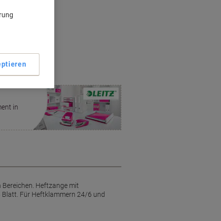
ärung
ptieren
ent in
n Bereichen. Heftzange mit
5 Blatt. Für Heftklammern 24/6 und