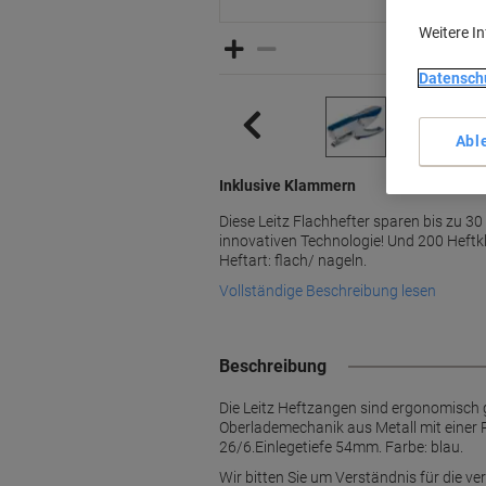
Weitere I
Datensch
Abl
Inklusive Klammern
Diese Leitz Flachhefter sparen bis zu 30
innovativen Technologie! Und 200 Heft
Heftart: flach/ nageln.
Vollständige Beschreibung lesen
Beschreibung
Die Leitz Heftzangen sind ergonomisch g
Oberlademechanik aus Metall mit einer 
26/6.Einlegetiefe 54mm. Farbe: blau.
Wir bitten Sie um Verständnis für die verl