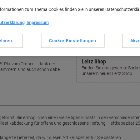
Haupteigenschaften
nformationen zum Thema Cookies finden Sie in unseren Datenschutzerkl
Ergonomisches Design
Heftkapazität bis 30 Blatt
utzerklärung
Impressum
Inklusive 200 Klammern
Flachheftung spart Platz
ehnen
Cookie-Einstellungen
Akze
Mehr anzeigen
Leitz Shop
 % Platz im Ordner – dank der
Finden Sie das gesamte Sortim
klammern sind auch schon dabei…
unserem neuen Leitz Shop
eformt. Sie ermöglichen einen vielseitigen Einsatz in den verschiedenste
Plastikabdeckung für offene und geschlossene Heftung. Heftkapazität 2
ängerte Lieferzeit, da wir diesen Artikel speziell für Sie bestellen.