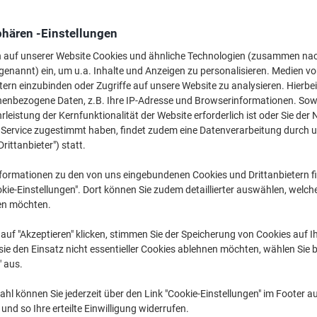
Mehr Kaufen,
Mehr Sparen
14,69 €
pro Stück
phären -Einstellungen
Ab 3 Stück
n auf unserer Website Cookies und ähnliche Technologien (zusammen na
17,48 € inkl. USt
genannt) ein, um u.a. Inhalte und Anzeigen zu personalisieren. Medien v
tern einzubinden oder Zugriffe auf unsere Website zu analysieren. Hierbei
Menge
exkl. USt
nenbezogene Daten, z.B. Ihre IP-Adresse und Browserinformationen. Sowe
leistung der Kernfunktionalität der Website erforderlich ist oder Sie der
Stück
1
16,99 €
n Service zugestimmt haben, findet zudem eine Datenverarbeitung durch 
Stück
2
15,89 €
-6%
Drittanbieter") statt.
Stück
3+
14,69 €
-13
formationen zu den von uns eingebundenen Cookies und Drittanbietern fi
kie-Einstellungen". Dort können Sie zudem detaillierter auswählen, welch
Aktuell verfügbar
Vor 17:00 Uhr be
en möchten.
Menge
auf "Akzeptieren" klicken, stimmen Sie der Speicherung von Cookies auf 
ie den Einsatz nicht essentieller Cookies ablehnen möchten, wählen Sie b
Zu einer Liste
" aus.
hl können Sie jederzeit über den Link "Cookie-Einstellungen" im Footer au
Lieferinformationen
Zahlu
nd so Ihre erteilte Einwilligung widerrufen.