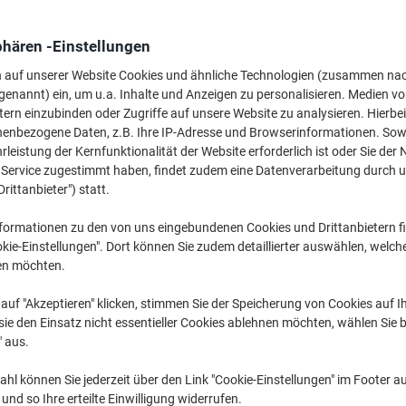
Mehr Kaufen,
Mehr Sparen
16,59 €
pro Pack
phären -Einstellungen
Ab 5 Pack
19,74 € inkl. USt
n auf unserer Website Cookies und ähnliche Technologien (zusammen na
genannt) ein, um u.a. Inhalte und Anzeigen zu personalisieren. Medien v
tern einzubinden oder Zugriffe auf unsere Website zu analysieren. Hierbei
Menge
exkl. USt
nenbezogene Daten, z.B. Ihre IP-Adresse und Browserinformationen. Sowe
Pack
1-2
17,69 €
leistung der Kernfunktionalität der Website erforderlich ist oder Sie der
n Service zugestimmt haben, findet zudem eine Datenverarbeitung durch 
Pack
3-4
17,19 €
-2%
Drittanbieter") statt.
Pack
5+
16,59 €
-6%
formationen zu den von uns eingebundenen Cookies und Drittanbietern fi
kie-Einstellungen". Dort können Sie zudem detaillierter auswählen, welch
Aktuell verfügbar
Vor 17:00 Uhr be
en möchten.
Menge
auf "Akzeptieren" klicken, stimmen Sie der Speicherung von Cookies auf 
ie den Einsatz nicht essentieller Cookies ablehnen möchten, wählen Sie b
Zu einer Liste
" aus.
hl können Sie jederzeit über den Link "Cookie-Einstellungen" im Footer au
Lieferinformationen
Zahlu
nd so Ihre erteilte Einwilligung widerrufen.