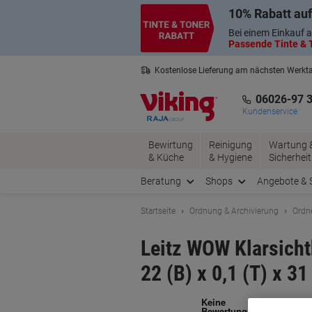
Skip
Skip
10% Rabatt auf
to
to
Content
Navigation
Bei einem Einkauf a
Passende Tinte & T
Kostenlose Lieferung am nächsten Werkt
3 Jahre Garantie auf alle Produkte
06026-97 
Kundenservice
Bewirtung
Reinigung
Wartung 
& Küche
& Hygiene
Sicherheit
Beratung
Shops
Angebote & 
Startseite
Ordnung & Archivierung
Ordn
Leitz WOW Klarsicht
22 (B) x 0,1 (T) x 31
Ma