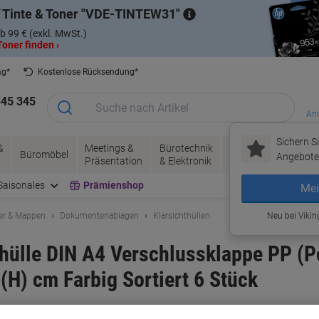
 Tinte & Toner
VDE-TINTEW31
b 99 € (exkl. MwSt.)
oner finden ›
ag*
Kostenlose Rücksendung*
345 345
Anm
Sichern Si
&
Meetings &
Bürotechnik
Tinte &
Papier, V
Büromöbel
Angebote 
Präsentation
& Elektronik
Toner
& Pakete
Saisonales
Prämienshop
Mei
er & Mappen
Dokumentenablagen
Klarsichthüllen
Neu bei Vikin
hülle DIN A4 Verschlussklappe PP (P
 (H) cm Farbig Sortiert 6 Stück
rke:
Leitz
Artikelnr.:
8025327