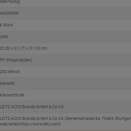
Mehrfarbig
40500099
6 Stück
Leitz
22 (B) x 0,1 (T) x 31 (H) cm
PP (Polypropylen)
200 Mikron
Genarbt
Klarsichthülle
LEITZ ACCO Brands GmbH & Co KG
LEITZ ACCO Brands GmbH & Co KG (Siemensstrasse 64, 70469, Stuttgart
web/email:https://www.leitz.com)