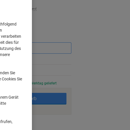
zzgl. Versand
chfolgend
on
 verarbeiten
Sie
sparen
it dies für
 Nutzung des
unsere
nden Sie
e Cookies Sie
stellt, am nächsten Werktag geliefert
Ihrem Gerät
In den Warenkorb
itte
frufen,
ngsmöglichkeiten