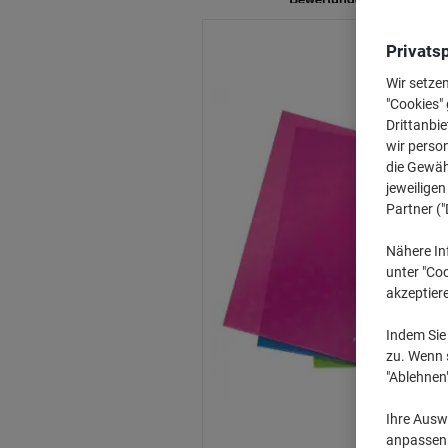
Privats
Wir setze
"Cookies" 
Drittanbie
wir perso
die Gewähr
jeweilige
Partner ("
Nähere In
unter "Coo
akzeptier
Indem Sie 
zu. Wenn s
"Ablehnen
Ihre Auswa
anpassen u