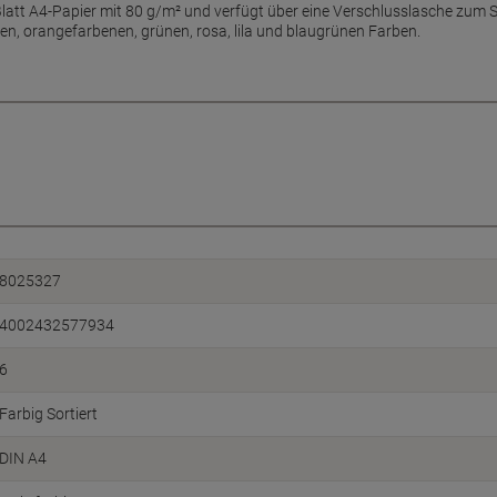
0 Blatt A4-Papier mit 80 g/m² und verfügt über eine Verschlusslasche zum
en, orangefarbenen, grünen, rosa, lila und blaugrünen Farben.
8025327
4002432577934
6
Farbig Sortiert
DIN A4