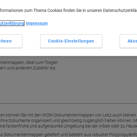
nformationen zum Thema Cookies finden Sie in unseren Datenschutzerkl
Leitz Shop
Finden Sie das gesamte Sortim
utzerklärung
Impressum
unserem neuen Leitz Shop
ehnen
Cookie-Einstellungen
Akze
m- und Bürodokumente
entenmappen, ideal zum Tragen
dern und anderem Zubehör bis
en können Sie mit den WOW-Dokumentenmappen von Leitz auch kleinen P
Ihre Dokumente organisiert und gleichzeitig zugänglich halten können. 
eine farbenfrohe und aufgeräumte Umgebung bei der Arbeit oder zu Haus
 Dokumentenmappen geliefert und besteht aus robuster Polypropylenfoli