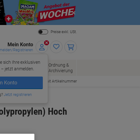
Close
Preise exkl. USt.
Mein Konto
elden/Registrieren
e sich Ihre exklusiven
ersand
Ordnung &
Bürobedarf
– jetzt anmelden.
Archivierung
Bestellen mit Artikelnummer
n Konto
g?
Jetzt registrieren
olypropylen) Hoch