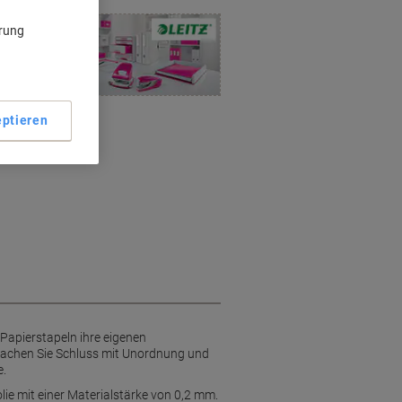
ärung
ent in
ptieren
apierstapeln ihre eigenen
Machen Sie Schluss mit Unordnung und
e.
e mit einer Materialstärke von 0,2 mm.