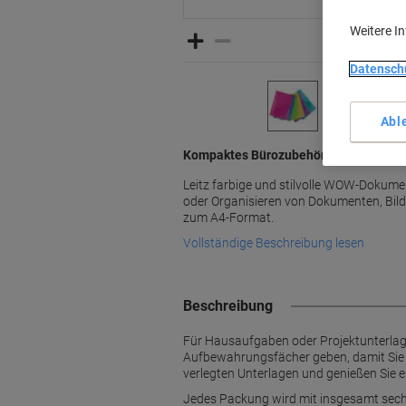
Weitere I
Datensch
Abl
Kompaktes Bürozubehör für Ihre Hei
Leitz farbige und stilvolle WOW-Dokum
oder Organisieren von Dokumenten, Bil
zum A4-Format.
Vollständige Beschreibung lesen
Beschreibung
Für Hausaufgaben oder Projektunterlag
Aufbewahrungsfächer geben, damit Sie 
verlegten Unterlagen und genießen Sie 
Jedes Packung wird mit insgesamt sechs