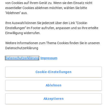
von Cookies auf Ihrem Gerät zu. Wenn sie den Einsatz nicht
essentieller Cookies ablehnen möchten, wählen Sie bitte
"Ablehnen" aus.
Ihre Auswahl können Sie jederzeit über den Link "Cookie-
Einstellungen" im Footer aufrufen, anpassen und so Ihre erteilte
Einwilligung widerrufen.
Weitere Informationen zum Thema Cookies finden Sie in unseren
Datenschutzerklärung
Datenschutzerklärung
Impressum
Cookie-Einstellungen
Besonder stabil und widerstandsfähig
Ablehnen
Mit diesem 10er-Paket von Leitz Solid Archivschachteln können
Sie Ihren Schriftverkehr effizienter organisieren.
Akzeptieren
Vollständige Beschreibung lesen