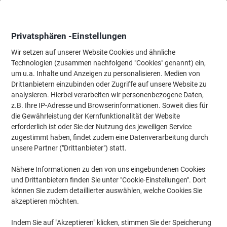
Skip
Skip
to
to
Content
Navigation
Privatsphären -Einstellungen
Wir setzen auf unserer Website Cookies und ähnliche
Technologien (zusammen nachfolgend "Cookies" genannt) ein,
Startseite
um u.a. Inhalte und Anzeigen zu personalisieren. Medien von
Ordnung & Archivierung
Archivierung & Ablage
Archivierung
Drittanbietern einzubinden oder Zugriffe auf unsere Website zu
Leitz Archivbox 61280001 DIN A4 Karton 10 (B) x 33 (T)
analysieren. Hierbei verarbeiten wir personenbezogene Daten,
x 25,7 (H) cm Weiß 10 Stück
z.B. Ihre IP-Adresse und Browserinformationen. Soweit dies für
die Gewährleistung der Kernfunktionalität der Website
erforderlich ist oder Sie der Nutzung des jeweiligen Service
Marke:
Leitz
Artikelnr.:
1033920
zugestimmt haben, findet zudem eine Datenverarbeitung durch
unsere Partner ("Drittanbieter") statt.
Nähere Informationen zu den von uns eingebundenen Cookies
Nachhaltig
und Drittanbietern finden Sie unter "Cookie-Einstellungen". Dort
können Sie zudem detaillierter auswählen, welche Cookies Sie
akzeptieren möchten.
Indem Sie auf "Akzeptieren" klicken, stimmen Sie der Speicherung