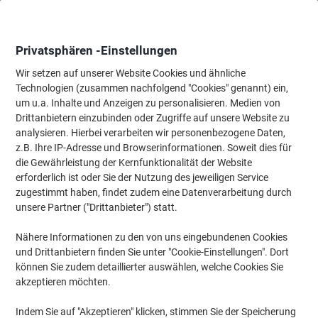
Skip
Skip
to
to
Content
Navigation
Privatsphären -Einstellungen
Wir setzen auf unserer Website Cookies und ähnliche
Technologien (zusammen nachfolgend "Cookies" genannt) ein,
Startseite
um u.a. Inhalte und Anzeigen zu personalisieren. Medien von
Bürobedarf
Schreibtisch-Ausstattung
Locher, Entklammerer &
Drittanbietern einzubinden oder Zugriffe auf unsere Website zu
Leitz NeXXt 2 Löcher Locher Metall 30 Blatt 5008
analysieren. Hierbei verarbeiten wir personenbezogene Daten,
Hellblau
z.B. Ihre IP-Adresse und Browserinformationen. Soweit dies für
die Gewährleistung der Kernfunktionalität der Website
erforderlich ist oder Sie der Nutzung des jeweiligen Service
Marke:
Leitz
Artikelnr.:
4019485
zugestimmt haben, findet zudem eine Datenverarbeitung durch
unsere Partner ("Drittanbieter") statt.
Nähere Informationen zu den von uns eingebundenen Cookies
und Drittanbietern finden Sie unter "Cookie-Einstellungen". Dort
können Sie zudem detaillierter auswählen, welche Cookies Sie
akzeptieren möchten.
Indem Sie auf "Akzeptieren" klicken, stimmen Sie der Speicherung