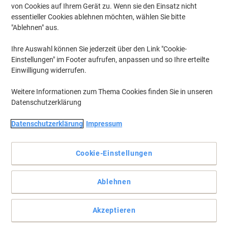
von Cookies auf Ihrem Gerät zu. Wenn sie den Einsatz nicht
essentieller Cookies ablehnen möchten, wählen Sie bitte
"Ablehnen" aus.
Ihre Auswahl können Sie jederzeit über den Link "Cookie-
Einstellungen" im Footer aufrufen, anpassen und so Ihre erteilte
Einwilligung widerrufen.
Weitere Informationen zum Thema Cookies finden Sie in unseren
Datenschutzerklärung
Datenschutzerklärung
Impressum
Cookie-Einstellungen
Sorgt für den WOW-Effekt in Ihrem Büro
Ablehnen
In welcher Farbe gefällt Ihnen der NeXXt WOW Locher am besten?
Ganz gleich, für welchen Sie sich entscheiden, die farbigen
Akzeptieren
Bürolocher von Leitz lochen stark und zuverlässig auch dicke
Papierstapel.