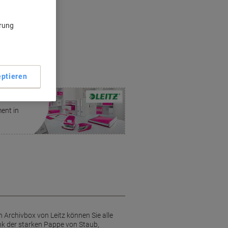
Pappe
ärung
chlusslasche
format
 Griffloch
ptieren
ent in
n Archivbox von Leitz können Sie alle
k der starken Pappe von Staub,