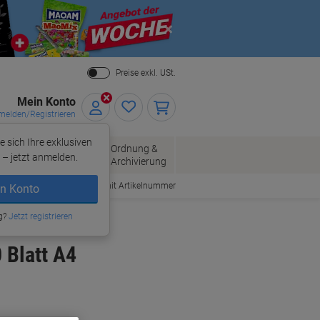
Close
Preise exkl. USt.
Mein Konto
elden/Registrieren
e sich Ihre exklusiven
ersand
Ordnung &
Bürobedarf
– jetzt anmelden.
Archivierung
Bestellen mit Artikelnummer
n Konto
g?
Jetzt registrieren
 Blatt A4