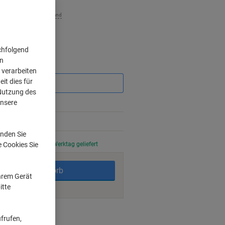
zzgl. Versand
chfolgend
on
Sie
 verarbeiten
sparen
it dies für
 Nutzung des
unsere
nden Sie
stellt, am nächsten Werktag geliefert
e Cookies Sie
In den Warenkorb
Ihrem Gerät
itte
ngsmöglichkeiten
frufen,