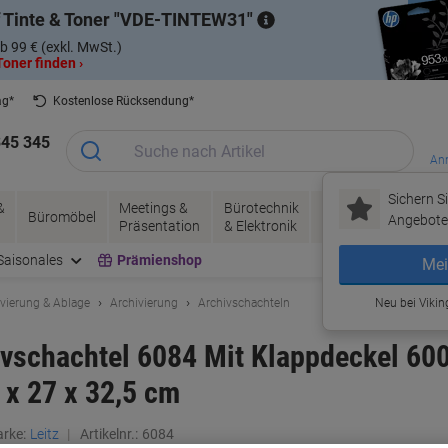
 Tinte & Toner
VDE-TINTEW31
b 99 € (exkl. MwSt.)
oner finden ›
ag*
Kostenlose Rücksendung*
345 345
Anm
Sichern Si
&
Meetings &
Bürotechnik
Tinte &
Papier, V
Büromöbel
Angebote 
Präsentation
& Elektronik
Toner
& Pakete
Saisonales
Prämienshop
Mei
ivierung & Ablage
Archivierung
Archivschachteln
Neu bei Vikin
vschachtel 6084 Mit Klappdeckel 600
 x 27 x 32,5 cm
rke:
Leitz
Artikelnr.:
6084