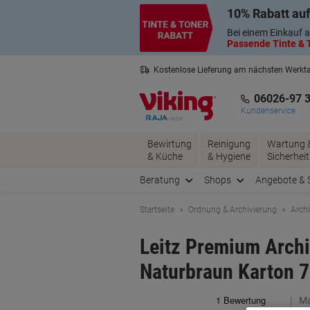
Skip
Skip
10% Rabatt auf
to
to
Content
Navigation
Bei einem Einkauf a
Passende Tinte & T
Kostenlose Lieferung am nächsten Werkt
3 Jahre Garantie auf alle Produkte
06026-97 
Kundenservice
Bewirtung
Reinigung
Wartung 
& Küche
& Hygiene
Sicherheit
Beratung
Shops
Angebote & 
Startseite
Ordnung & Archivierung
Arch
Leitz Premium Archi
Naturbraun Karton 7
Ma