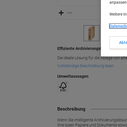
anpassen u
Weitere I
Datensch
Abl
Effiziente Archivierungslösung von Lei
Die ideale Lösung für die Ablage von al
Vollständige Beschreibung lesen
Umweltaussagen
Beschreibung
Wenn Sie intelligente Archivierungslösun
Ihre losen Papiere und Dokumente sowo