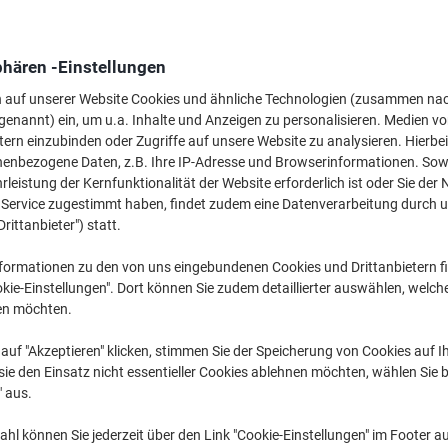
Mehr Kaufen,
Mehr Sparen
3,69 €
pro Stück
Ab 20 Stück
phären -Einstellungen
4,39 € inkl. USt
n auf unserer Website Cookies und ähnliche Technologien (zusammen na
genannt) ein, um u.a. Inhalte und Anzeigen zu personalisieren. Medien v
Menge
exkl. USt
tern einzubinden oder Zugriffe auf unsere Website zu analysieren. Hierbei
nenbezogene Daten, z.B. Ihre IP-Adresse und Browserinformationen. Sowe
Stück
1-9
4,19 €
leistung der Kernfunktionalität der Website erforderlich ist oder Sie der
Stück
10-19
3,99 €
-4%
n Service zugestimmt haben, findet zudem eine Datenverarbeitung durch 
Drittanbieter") statt.
Stück
20+
3,69 €
-11%
formationen zu den von uns eingebundenen Cookies und Drittanbietern fi
Aktuell verfügbar
Vor 17:00 Uhr be
kie-Einstellungen". Dort können Sie zudem detaillierter auswählen, welch
en möchten.
Menge
auf "Akzeptieren" klicken, stimmen Sie der Speicherung von Cookies auf 
Zu einer Liste
ie den Einsatz nicht essentieller Cookies ablehnen möchten, wählen Sie b
" aus.
Lieferinformationen
Zahlu
hl können Sie jederzeit über den Link "Cookie-Einstellungen" im Footer au