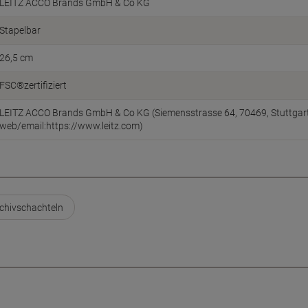
LEITZ ACCO Brands GmbH & Co KG
Stapelbar
26,5 cm
FSC®zertifiziert
LEITZ ACCO Brands GmbH & Co KG (Siemensstrasse 64, 70469, Stuttgart
web/email:https://www.leitz.com)
rchivschachteln