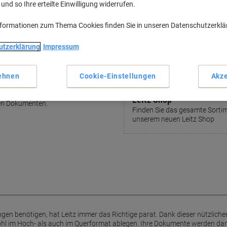
nd so Ihre erteilte Einwilligung widerrufen.
Haupteigenschaften
Robuste, staubschützende 
nformationen zum Thema Cookies finden Sie in unseren Datenschutzerkl
Praktische Klappdeckel-Vers
Geeignet für Hoch- und Quer
utzerklärung
Impressum
Einfaches Herausziehen durch
Mehr anzeigen
ehnen
Cookie-Einstellungen
Akze
tz
Leitz Shop
ten Dokumenten.
Finden Sie das gesamte Sortim
unserem neuen Leitz Shop
gen benötigen, hat Leitz immer das Richtige parat. Dank dieser nützliche
hl im Hoch- als auch im Querformat ablegen. Ihre Dokumente werden dan