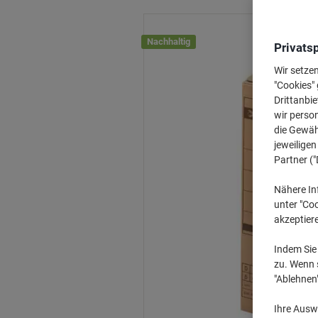
Nachhaltig
Privats
Wir setze
"Cookies" 
Drittanbie
wir perso
die Gewähr
jeweilige
Partner ("
Nähere In
unter "Coo
akzeptier
Indem Sie 
zu. Wenn s
"Ablehnen
Ihre Auswa