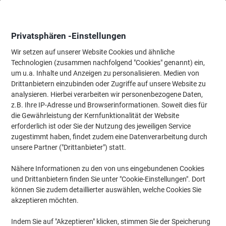
Skip
Skip
to
to
Content
Navigation
Privatsphären -Einstellungen
Wir setzen auf unserer Website Cookies und ähnliche
Technologien (zusammen nachfolgend "Cookies" genannt) ein,
Startseite
um u.a. Inhalte und Anzeigen zu personalisieren. Medien von
Meetings & Präsentation
Meetings & Präsentation
Whiteboard
Drittanbietern einzubinden oder Zugriffe auf unsere Website zu
Legamaster Premium Whiteboard Magnetisch
analysieren. Hierbei verarbeiten wir personenbezogene Daten,
Lackierter Stahl Einseitig 100 (B) x 75 (H) cm
z.B. Ihre IP-Adresse und Browserinformationen. Soweit dies für
die Gewährleistung der Kernfunktionalität der Website
erforderlich ist oder Sie der Nutzung des jeweiligen Service
Marke:
Legamaster
Artikelnr.:
1037063
zugestimmt haben, findet zudem eine Datenverarbeitung durch
unsere Partner ("Drittanbieter") statt.
Nähere Informationen zu den von uns eingebundenen Cookies
Nachhaltig
und Drittanbietern finden Sie unter "Cookie-Einstellungen". Dort
können Sie zudem detaillierter auswählen, welche Cookies Sie
akzeptieren möchten.
Indem Sie auf "Akzeptieren" klicken, stimmen Sie der Speicherung