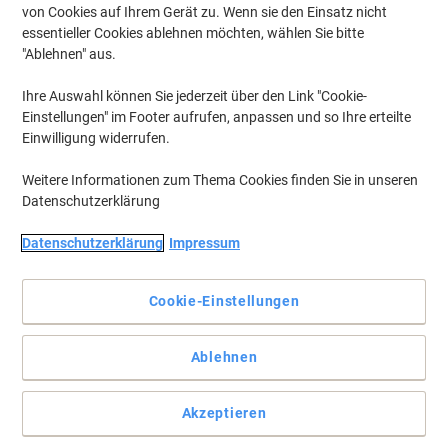
von Cookies auf Ihrem Gerät zu. Wenn sie den Einsatz nicht
essentieller Cookies ablehnen möchten, wählen Sie bitte
"Ablehnen" aus.
Ihre Auswahl können Sie jederzeit über den Link "Cookie-
Einstellungen" im Footer aufrufen, anpassen und so Ihre erteilte
Einwilligung widerrufen.
Weitere Informationen zum Thema Cookies finden Sie in unseren
Datenschutzerklärung
Datenschutzerklärung
Impressum
Hochwertige Magnettafel
Cookie-Einstellungen
Die Whiteboard Serie Premium von Legamaster ist ein
hochwertiges Whiteboard, um Ideen festzuhalten, Prozesse zu
visualisieren oder Inhalte verständlich zu vermitteln.
Ablehnen
Vollständige Beschreibung lesen
Akzeptieren
Wechseln und sparen mit unserer