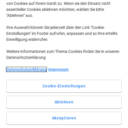
von Cookies auf Ihrem Gerät zu. Wenn sie den Einsatz nicht
essentieller Cookies ablehnen möchten, wählen Sie bitte
"Ablehnen" aus.
Ihre Auswahl können Sie jederzeit über den Link "Cookie-
Einstellungen" im Footer aufrufen, anpassen und so Ihre erteilte
Einwilligung widerrufen.
Weitere Informationen zum Thema Cookies finden Sie in unseren
Datenschutzerklärung
Datenschutzerklärung
Impressum
Für gestochen scharfe Schwarz und brillante Farbdrucke!
Vollständige Beschreibung lesen
Cookie-Einstellungen
Nur
zzgl. Versand
129,99 €
pro Stück
Ablehnen
154,69 € inkl. USt
Aktuell verfügbar
Vor 17:00 Uhr bestellt, Lieferzeit innerhalb von 2-4
Werktagen
Akzeptieren
Versand durch Lieferanten