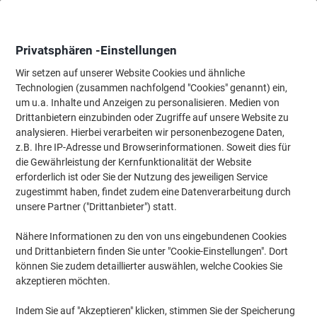
Skip
Skip
to
to
Content
Navigation
Privatsphären -Einstellungen
Wir setzen auf unserer Website Cookies und ähnliche
Technologien (zusammen nachfolgend "Cookies" genannt) ein,
Startseite
um u.a. Inhalte und Anzeigen zu personalisieren. Medien von
Tinte & Toner
Tintenpatronen, Druckerpatronen, Druckerfarbbänd
Drittanbietern einzubinden oder Zugriffe auf unsere Website zu
Kyocera TK-8335M Original Tonerkartusche Magenta
analysieren. Hierbei verarbeiten wir personenbezogene Daten,
z.B. Ihre IP-Adresse und Browserinformationen. Soweit dies für
die Gewährleistung der Kernfunktionalität der Website
Marke:
Kyocera
Artikelnr.:
1101364
erforderlich ist oder Sie der Nutzung des jeweiligen Service
zugestimmt haben, findet zudem eine Datenverarbeitung durch
unsere Partner ("Drittanbieter") statt.
Nähere Informationen zu den von uns eingebundenen Cookies
und Drittanbietern finden Sie unter "Cookie-Einstellungen". Dort
können Sie zudem detaillierter auswählen, welche Cookies Sie
akzeptieren möchten.
Indem Sie auf "Akzeptieren" klicken, stimmen Sie der Speicherung