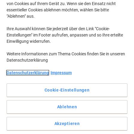
von Cookies auf Ihrem Gerät zu. Wenn sie den Einsatz nicht
essentieller Cookies ablehnen möchten, wählen Sie bitte
"Ablehnen" aus.
Ihre Auswahl können Sie jederzeit über den Link "Cookie-
Einstellungen" im Footer aufrufen, anpassen und so Ihre erteilte
Einwilligung widerrufen.
Weitere Informationen zum Thema Cookies finden Sie in unseren
Datenschutzerklärung
Datenschutzerklärung
Impressum
Kyocera's quality enhancing your work
Kyocera ist in allen seinen Geschäftsbereichen bestrebt, Werte zu
Cookie-Einstellungen
schaffen, die die Erwartungen der Kunden übertreffen. Aus diesem
Grund bietet die Tonerkartusche TK-5280 eine hohe Leistung und
hervorragende Druckqualität.
Ablehnen
Vollständige Beschreibung lesen
Mehr Kaufen,
Mehr Sparen
Akzeptieren
zzgl. Versand
239,99 €
pro Stück
Ab 3 Stück