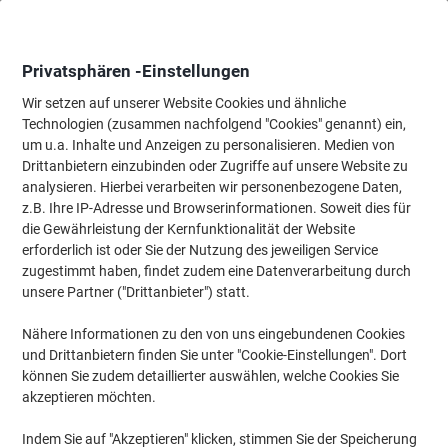
Skip
Skip
to
to
Content
Navigation
Privatsphären -Einstellungen
Wir setzen auf unserer Website Cookies und ähnliche
Technologien (zusammen nachfolgend "Cookies" genannt) ein,
Startseite
um u.a. Inhalte und Anzeigen zu personalisieren. Medien von
Tinte & Toner
Tintenpatronen, Druckerpatronen, Druckerfarbbänd
Drittanbietern einzubinden oder Zugriffe auf unsere Website zu
Kyocera TK-5280M Original Tonerkartusche Magenta
analysieren. Hierbei verarbeiten wir personenbezogene Daten,
z.B. Ihre IP-Adresse und Browserinformationen. Soweit dies für
die Gewährleistung der Kernfunktionalität der Website
Marke:
Kyocera
Artikelnr.:
1014926
erforderlich ist oder Sie der Nutzung des jeweiligen Service
zugestimmt haben, findet zudem eine Datenverarbeitung durch
unsere Partner ("Drittanbieter") statt.
Nähere Informationen zu den von uns eingebundenen Cookies
und Drittanbietern finden Sie unter "Cookie-Einstellungen". Dort
können Sie zudem detaillierter auswählen, welche Cookies Sie
akzeptieren möchten.
Indem Sie auf "Akzeptieren" klicken, stimmen Sie der Speicherung