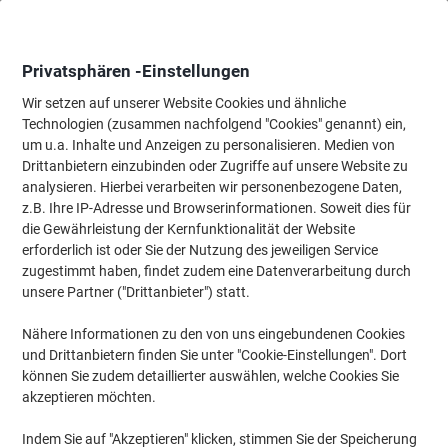
Skip
Skip
to
to
Content
Navigation
Privatsphären -Einstellungen
Wir setzen auf unserer Website Cookies und ähnliche
Technologien (zusammen nachfolgend "Cookies" genannt) ein,
Startseite
um u.a. Inhalte und Anzeigen zu personalisieren. Medien von
Tinte & Toner
Tintenpatronen, Druckerpatronen, Druckerfarbbänd
Drittanbietern einzubinden oder Zugriffe auf unsere Website zu
Kyocera 1902ND0UN0 Resttonerbehälter
analysieren. Hierbei verarbeiten wir personenbezogene Daten,
z.B. Ihre IP-Adresse und Browserinformationen. Soweit dies für
die Gewährleistung der Kernfunktionalität der Website
Marke:
Kyocera
Artikelnr.:
7496549
erforderlich ist oder Sie der Nutzung des jeweiligen Service
zugestimmt haben, findet zudem eine Datenverarbeitung durch
unsere Partner ("Drittanbieter") statt.
Nähere Informationen zu den von uns eingebundenen Cookies
und Drittanbietern finden Sie unter "Cookie-Einstellungen". Dort
können Sie zudem detaillierter auswählen, welche Cookies Sie
akzeptieren möchten.
Indem Sie auf "Akzeptieren" klicken, stimmen Sie der Speicherung