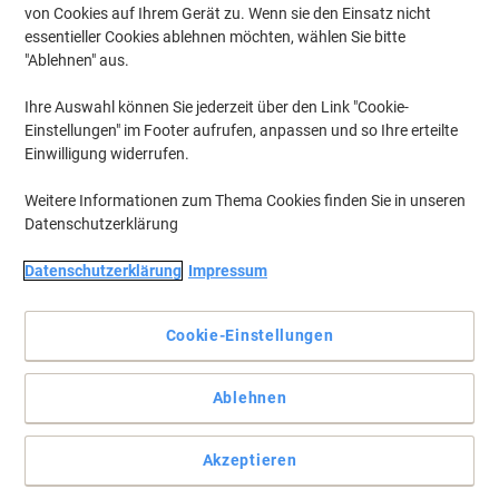
von Cookies auf Ihrem Gerät zu. Wenn sie den Einsatz nicht
essentieller Cookies ablehnen möchten, wählen Sie bitte
"Ablehnen" aus.
Ihre Auswahl können Sie jederzeit über den Link "Cookie-
Einstellungen" im Footer aufrufen, anpassen und so Ihre erteilte
Einwilligung widerrufen.
Weitere Informationen zum Thema Cookies finden Sie in unseren
Datenschutzerklärung
Datenschutzerklärung
Impressum
Cookie-Einstellungen
Die problemlose Wahl für Ihren Kyocera Drucker
Ablehnen
Der Kyocera Resttonerbehälter bietet gleichbleibende
Druckqualität von der ersten bis zur letzten Seite.
Vollständige Beschreibung lesen
Akzeptieren
Mehr Kaufen,
Mehr Sparen