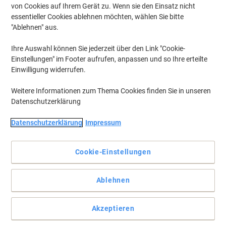
von Cookies auf Ihrem Gerät zu. Wenn sie den Einsatz nicht
essentieller Cookies ablehnen möchten, wählen Sie bitte
"Ablehnen" aus.
Ihre Auswahl können Sie jederzeit über den Link "Cookie-
Einstellungen" im Footer aufrufen, anpassen und so Ihre erteilte
Einwilligung widerrufen.
Weitere Informationen zum Thema Cookies finden Sie in unseren
Datenschutzerklärung
Datenschutzerklärung
Impressum
Cookie-Einstellungen
Exakt auf Ihre Geräte zugeschnittener Bedarf
Ablehnen
Die wiederaufbereitete Tonerkartusche von Viking macht es dank
präziser Verarbeitung und hochwertiger Qualität möglich, die
Akzeptieren
besten Resultate zu erzielen.