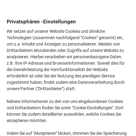
Skip
Skip
to
to
Content
Navigation
Privatsphären -Einstellungen
Wir setzen auf unserer Website Cookies und ähnliche
Technologien (zusammen nachfolgend "Cookies" genannt) ein,
Startseite
um u.a. Inhalte und Anzeigen zu personalisieren. Medien von
Tinte & Toner
Tintenpatronen, Druckerpatronen, Druckerfarbbänd
Drittanbietern einzubinden oder Zugriffe auf unsere Website zu
Viking MLT-D103L Kompatibel Samsung Tonerkartusche
analysieren. Hierbei verarbeiten wir personenbezogene Daten,
Schwarz
z.B. Ihre IP-Adresse und Browserinformationen. Soweit dies für
die Gewährleistung der Kernfunktionalität der Website
erforderlich ist oder Sie der Nutzung des jeweiligen Service
Marke:
Viking
Artikelnr.:
6967548
zugestimmt haben, findet zudem eine Datenverarbeitung durch
unsere Partner ("Drittanbieter") statt.
Nähere Informationen zu den von uns eingebundenen Cookies
Eigen-
marke
und Drittanbietern finden Sie unter "Cookie-Einstellungen". Dort
können Sie zudem detaillierter auswählen, welche Cookies Sie
Inkl.
akzeptieren möchten.
Geschenk
Indem Sie auf "Akzeptieren" klicken, stimmen Sie der Speicherung