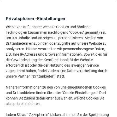
Skip
Skip
to
to
Content
Navigation
Privatsphären -Einstellungen
Wir setzen auf unserer Website Cookies und ähnliche
Technologien (zusammen nachfolgend "Cookies" genannt) ein,
Startseite
um u.a. Inhalte und Anzeigen zu personalisieren. Medien von
Tinte & Toner
Tintenpatronen, Druckerpatronen, Druckerfarbbänd
Drittanbietern einzubinden oder Zugriffe auf unsere Website zu
Viking 80X Kompatibel HP Tonerkartusche CF280X
analysieren. Hierbei verarbeiten wir personenbezogene Daten,
Schwarz
z.B. Ihre IP-Adresse und Browserinformationen. Soweit dies für
die Gewährleistung der Kernfunktionalität der Website
erforderlich ist oder Sie der Nutzung des jeweiligen Service
Marke:
Viking
Artikelnr.:
4050266
zugestimmt haben, findet zudem eine Datenverarbeitung durch
unsere Partner ("Drittanbieter") statt.
Nähere Informationen zu den von uns eingebundenen Cookies
Eigen-
marke
und Drittanbietern finden Sie unter "Cookie-Einstellungen". Dort
können Sie zudem detaillierter auswählen, welche Cookies Sie
Inkl.
akzeptieren möchten.
Geschenk
Indem Sie auf "Akzeptieren" klicken, stimmen Sie der Speicherung