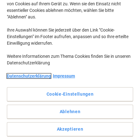
von Cookies auf Ihrem Gerät zu. Wenn sie den Einsatz nicht
essentieller Cookies ablehnen möchten, wählen Sie bitte
"Ablehnen" aus.
Ihre Auswahl können Sie jederzeit über den Link "Cookie-
Einstellungen" im Footer aufrufen, anpassen und so Ihre erteilte
Einwilligung widerrufen.
Weitere Informationen zum Thema Cookies finden Sie in unseren
Datenschutzerklärung
Datenschutzerklärung
Impressum
Cookie-Einstellungen
Exakt auf Ihre Geräte zugeschnittener Bedarf
Ablehnen
Die wiederaufbereitete Tonerkartusche von Viking macht es dank
präziser Verarbeitung und hochwertiger Qualität möglich, die
Akzeptieren
besten Resultate zu erzielen.