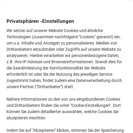
Skip
Skip
to
to
Content
Navigation
Privatsphären -Einstellungen
Wir setzen auf unserer Website Cookies und ähnliche
Technologien (zusammen nachfolgend "Cookies" genannt) ein,
Startseite
um u.a. Inhalte und Anzeigen zu personalisieren. Medien von
Tinte & Toner
Tintenpatronen, Druckerpatronen, Druckerfarbbänd
Drittanbietern einzubinden oder Zugriffe auf unsere Website zu
Viking 643A Kompatibel HP Tonerkartusche C5951A
analysieren. Hierbei verarbeiten wir personenbezogene Daten,
Cyan
z.B. Ihre IP-Adresse und Browserinformationen. Soweit dies für
die Gewährleistung der Kernfunktionalität der Website
erforderlich ist oder Sie der Nutzung des jeweiligen Service
Marke:
Viking
Artikelnr.:
3124254
zugestimmt haben, findet zudem eine Datenverarbeitung durch
unsere Partner ("Drittanbieter") statt.
Nähere Informationen zu den von uns eingebundenen Cookies
Eigen-
marke
und Drittanbietern finden Sie unter "Cookie-Einstellungen". Dort
können Sie zudem detaillierter auswählen, welche Cookies Sie
Inkl.
akzeptieren möchten.
Geschenk
Indem Sie auf "Akzeptieren" klicken, stimmen Sie der Speicherung