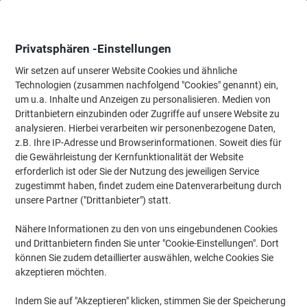
Skip
Skip
to
to
Content
Navigation
Privatsphären -Einstellungen
Wir setzen auf unserer Website Cookies und ähnliche
Technologien (zusammen nachfolgend "Cookies" genannt) ein,
Startseite
um u.a. Inhalte und Anzeigen zu personalisieren. Medien von
Büromöbel
Büromöbel
Regale & Schränke
Bücherregale
Drittanbietern einzubinden oder Zugriffe auf unsere Website zu
Kerkmann Dante Stahl Regalfeld 6 Fachböden 800 x 325
analysieren. Hierbei verarbeiten wir personenbezogene Daten,
x 2.250 mm
z.B. Ihre IP-Adresse und Browserinformationen. Soweit dies für
die Gewährleistung der Kernfunktionalität der Website
erforderlich ist oder Sie der Nutzung des jeweiligen Service
Marke:
Kerkmann
Artikelnr.:
9820
zugestimmt haben, findet zudem eine Datenverarbeitung durch
unsere Partner ("Drittanbieter") statt.
Nähere Informationen zu den von uns eingebundenen Cookies
und Drittanbietern finden Sie unter "Cookie-Einstellungen". Dort
können Sie zudem detaillierter auswählen, welche Cookies Sie
akzeptieren möchten.
Indem Sie auf "Akzeptieren" klicken, stimmen Sie der Speicherung