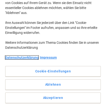
von Cookies auf Ihrem Gerät zu. Wenn sie den Einsatz nicht
essentieller Cookies ablehnen möchten, wählen Sie bitte
"Ablehnen" aus.
Individuell zusammenstellen.
Ihre Auswahl können Sie jederzeit über den Link "Cookie-
Das Kerkmann Regalsystem Dante ist mit seinen Stahlböden und
Einstellungen" im Footer aufrufen, anpassen und so Ihre erteilte
Holzwangen Ihr robuster Ordnerträger, standfest und hoch
Einwilligung widerrufen.
belastbar. Die Seitenwangen sind mit Höhenausgleichsfüßen für
exaktes Ausrichten ausgestattet.
Weitere Informationen zum Thema Cookies finden Sie in unseren
Vollständige Beschreibung lesen
Datenschutzerklärung
Mehr Kaufen,
Mehr Sparen
zzgl. Versand
184,99 €
pro Stück
Datenschutzerklärung
Impressum
Ab 2 Stück
220,14 € inkl. USt
Cookie-Einstellungen
Si
Menge
exkl. USt
sp
Stück
1
204,99 €
Ablehnen
Stück
2+
184,99 €
-9%
Akzeptieren
Aktuell verfügbar
Vor 17:00 Uhr bestellt, Lieferzeit innerhalb von 6-9
Werktagen