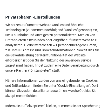
Skip
Skip
to
to
Content
Navigation
Privatsphären -Einstellungen
Wir setzen auf unserer Website Cookies und ähnliche
Technologien (zusammen nachfolgend "Cookies" genannt) ein,
Startseite
um u.a. Inhalte und Anzeigen zu personalisieren. Medien von
Bürotechnik & Technologie
Büromaschinen & Zubehör
Akten
Drittanbietern einzubinden oder Zugriffe auf unsere Website zu
HSM Automatische Zufuhr Securio Aktenvernichter 26
analysieren. Hierbei verarbeiten wir personenbezogene Daten,
Blatt Partikelschnitt Sicherheitsstufe P-4 130 L B35
z.B. Ihre IP-Adresse und Browserinformationen. Soweit dies für
die Gewährleistung der Kernfunktionalität der Website
erforderlich ist oder Sie der Nutzung des jeweiligen Service
Marke:
HSM
Artikelnr.:
6847029
zugestimmt haben, findet zudem eine Datenverarbeitung durch
unsere Partner ("Drittanbieter") statt.
Nähere Informationen zu den von uns eingebundenen Cookies
und Drittanbietern finden Sie unter "Cookie-Einstellungen". Dort
können Sie zudem detaillierter auswählen, welche Cookies Sie
akzeptieren möchten.
Indem Sie auf "Akzeptieren" klicken, stimmen Sie der Speicherung