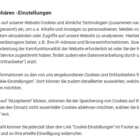
30,69 €
pro Pack
Ab 5 Pack
phären -Einstellungen
36,52 € inkl. USt
n auf unserer Website Cookies und ähnliche Technologien (zusammen na
genannt) ein, um u.a. Inhalte und Anzeigen zu personalisieren. Medien v
Menge
exkl. USt
tern einzubinden oder Zugriffe auf unsere Website zu analysieren. Hierbei
Pack
1-2
32,79 €
nenbezogene Daten, z.B. Ihre IP-Adresse und Browserinformationen. Sowe
leistung der Kernfunktionalität der Website erforderlich ist oder Sie der
Pack
3-4
31,79 €
-3%
n Service zugestimmt haben, findet zudem eine Datenverarbeitung durch 
Drittanbieter") statt.
Pack
5+
30,69 €
-6%
formationen zu den von uns eingebundenen Cookies und Drittanbietern fi
Aktuell verfügbar
Vor 17:00 Uhr be
kie-Einstellungen". Dort können Sie zudem detaillierter auswählen, welch
en möchten.
Menge
auf "Akzeptieren" klicken, stimmen Sie der Speicherung von Cookies auf 
Zu einer Liste
ie den Einsatz nicht essentieller Cookies ablehnen möchten, wählen Sie b
" aus.
Lieferinformationen
Zahlu
hl können Sie jederzeit über den Link "Cookie-Einstellungen" im Footer au
nd so Ihre erteilte Einwilligung widerrufen.
Haupteigenschaften