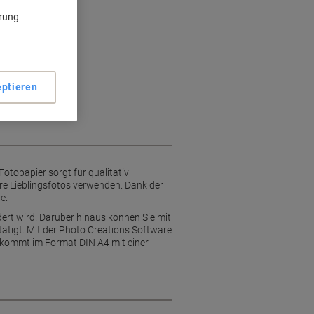
ante Fotos
ärung
este Ergebnisse
cker
fläche
ptieren
otopapier sorgt für qualitativ
Ihre Lieblingsfotos verwenden. Dank der
e.
ndert wird. Darüber hinaus können Sie mit
ätigt. Mit der Photo Creations Software
r kommt im Format DIN A4 mit einer