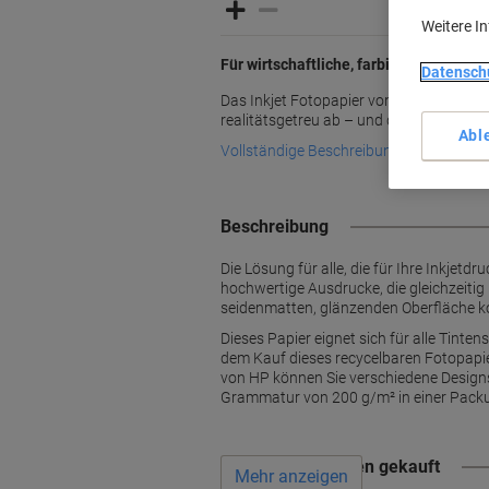
Weitere I
Für wirtschaftliche, farbintensive Ausd
Datensch
Das Inkjet Fotopapier von HP bildet Ih
realitätsgetreu ab – und das zum attrakt
Abl
Vollständige Beschreibung lesen
Beschreibung
Die Lösung für alle, die für Ihre Inkje
hochwertige Ausdrucke, die gleichzeitig 
seidenmatten, glänzenden Oberfläche ko
Dieses Papier eignet sich für alle Tinte
dem Kauf dieses recycelbaren Fotopapie
von HP können Sie verschiedene Designs
Grammatur von 200 g/m² in einer Packu
Wird oft zusammen gekauft
Mehr anzeigen