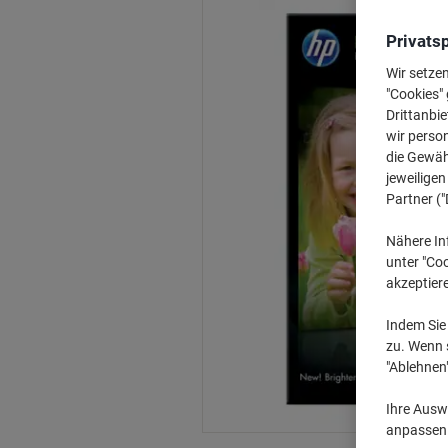
Privats
Wir setze
"Cookies" 
Drittanbie
wir perso
die Gewähr
jeweilige
Partner ("
Nähere In
unter "Coo
akzeptier
Indem Sie 
zu. Wenn s
"Ablehnen
Ihre Auswa
anpassen u