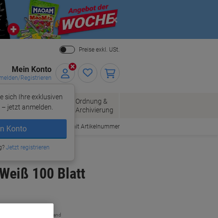
Close
Preise exkl. USt.
Mein Konto
elden/Registrieren
e sich Ihre exklusiven
ersand
Ordnung &
Bürobedarf
– jetzt anmelden.
Archivierung
Bestellen mit Artikelnummer
n Konto
g?
Jetzt registrieren
Weiß 100 Blatt
zzgl. Versand