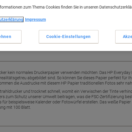
Hochwertiger Glanz für brill
nformationen zum Thema Cookies finden Sie in unseren Datenschutzerkl
Schnell trocknend für wischf
Ideal für alle Tintenstrahldru
rucke in Fotoqualität
utzerklärung
Impressum
Seidenmatte, glänzende Ober
re farbigen Schnappschüsse
Mehr anzeigen
iven Preis.
ehnen
Cookie-Einstellungen
Akze
tdrucker kein normales Druckerpapier verwenden möchten: Das HP Everyday F
realitätsgetreu abgebildet sind. So können Sie dieses Papier perfekt für 
mmen die Ausdrucke mit diesem HP Papier traditionellen Fotos sehr nah
nstrahldrucker und trocknet schnell, womit ein Verwischen der Tinte verhi
rs zum Schutz unserer Umwelt beitragen, was die FSC-Zertifizierung best
 für beispielsweise Kalender oder Fotowürfel erstellen. Das weiße Papie
ng mit 100 Blatt.