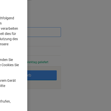
chfolgend
Sie
on
sparen
 verarbeiten
it dies für
 Nutzung des
unsere
nden Sie
stellt, am nächsten Werktag geliefert
e Cookies Sie
In den Warenkorb
Ihrem Gerät
itte
ngsmöglichkeiten
frufen,