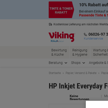
Skip
Skip
10% Rabatt auf
to
to
Content
Navigation
Bei einem Einkauf a
Passende Tinte & T
Kostenlose Lieferung am nächsten Werkt
3 Jahre Garantie auf alle Produkte
06026-97 
Kundenservice
Bewirtung
Reinigung
Wartung 
& Küche
& Hygiene
Sicherheit
Beratung
Shops
Angebote & 
Startseite
Papier, Versand & Pakete
Papie
HP Inkjet Everyday 
Ma